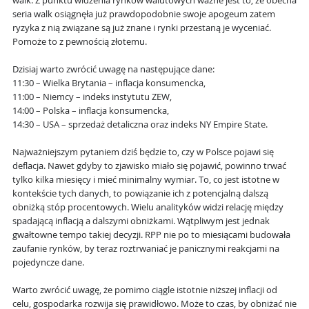
walk. Z punktu widzenia rynków walutowych ważne jest to, że obecna
seria walk osiągnęła już prawdopodobnie swoje apogeum zatem
ryzyka z nią związane są już znane i rynki przestaną je wyceniać.
Pomoże to z pewnością złotemu.
Dzisiaj warto zwrócić uwagę na następujące dane:
11:30 – Wielka Brytania – inflacja konsumencka,
11:00 – Niemcy – indeks instytutu ZEW,
14:00 – Polska – inflacja konsumencka,
14:30 – USA – sprzedaż detaliczna oraz indeks NY Empire State.
Najważniejszym pytaniem dziś będzie to, czy w Polsce pojawi się
deflacja. Nawet gdyby to zjawisko miało się pojawić, powinno trwać
tylko kilka miesięcy i mieć minimalny wymiar. To, co jest istotne w
kontekście tych danych, to powiązanie ich z potencjalną dalszą
obniżką stóp procentowych. Wielu analityków widzi relację między
spadającą inflacją a dalszymi obniżkami. Wątpliwym jest jednak
gwałtowne tempo takiej decyzji. RPP nie po to miesiącami budowała
zaufanie rynków, by teraz roztrwaniać je panicznymi reakcjami na
pojedyncze dane.
Warto zwrócić uwagę, że pomimo ciągle istotnie niższej inflacji od
celu, gospodarka rozwija się prawidłowo. Może to czas, by obniżać nie