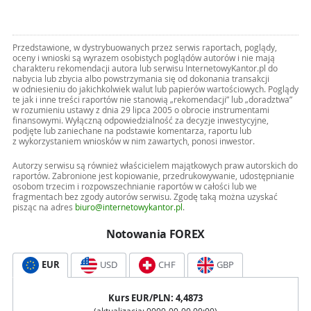
Przedstawione, w dystrybuowanych przez serwis raportach, poglądy,
oceny i wnioski są wyrazem osobistych poglądów autorów i nie mają
charakteru rekomendacji autora lub serwisu InternetowyKantor.pl do
nabycia lub zbycia albo powstrzymania się od dokonania transakcji
w odniesieniu do jakichkolwiek walut lub papierów wartościowych. Poglądy
te jak i inne treści raportów nie stanowią „rekomendacji” lub „doradztwa”
w rozumieniu ustawy z dnia 29 lipca 2005 o obrocie instrumentami
finansowymi. Wyłączną odpowiedzialność za decyzje inwestycyjne,
podjęte lub zaniechane na podstawie komentarza, raportu lub
z wykorzystaniem wniosków w nim zawartych, ponosi inwestor.
Autorzy serwisu są również właścicielem majątkowych praw autorskich do
raportów. Zabronione jest kopiowanie, przedrukowywanie, udostępnianie
osobom trzecim i rozpowszechnianie raportów w całości lub we
fragmentach bez zgody autorów serwisu. Zgodę taką można uzyskać
pisząc na adres
biuro@internetowykantor.pl
.
Notowania FOREX
EUR
USD
CHF
GBP
Kurs
EUR
/PLN:
4,4873