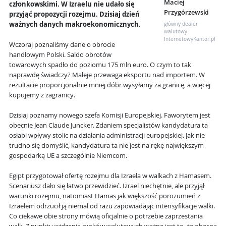
Maciej
członkowskimi. W Izraelu nie udało się
Przygórzewski
przyjąć propozycji rozejmu. Dzisiaj dzień
ważnych danych makroekonomicznych.
główny dealer
walutowy
InternetowyKantor.pl
Wczoraj poznaliśmy dane o obrocie
handlowym Polski. Saldo obrotów
towarowych spadło do poziomu 175 mln euro. O czym to tak
naprawdę świadczy? Maleje przewaga eksportu nad importem. W
rezultacie proporcjonalnie mniej dóbr wysyłamy za granicę, a więcej
kupujemy z zagranicy.
Dzisiaj poznamy nowego szefa Komisji Europejskiej. Faworytem jest
obecnie Jean Claude Juncker. Zdaniem specjalistów kandydatura ta
osłabi wpływy stolic na działania administracji europejskiej. Jak nie
trudno się domyślić, kandydatura ta nie jest na rękę największym
gospodarką UE a szczególnie Niemcom.
Egipt przygotował ofertę rozejmu dla Izraela w walkach z Hamasem.
Scenariusz dało się łatwo przewidzieć. Izrael niechętnie, ale przyjął
warunki rozejmu, natomiast Hamas jak większość porozumień z
Izraelem odrzucił ją niemal od razu zapowiadając intensyfikacje walki.
Co ciekawe obie strony mówią oficjalnie o potrzebie zaprzestania