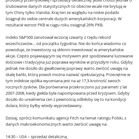
produkcji przemysłowej i sprzedaży detalicznej. Jeżeli chodzi jednak o
śrubowanie danych statystycznych to obecnie wcale nie brylują w
tym Chiny tylko Irlandia. Kraj ten ze względu na niskie podatki
ściągnął do siebie centrale dużych amerykańskich korporacji. W
rezultacie wzrost PKB w ciągu roku osiągnął 26% PKB.
Indeks S&P500 zanotował wczoraj czwarty z rzędu rekord
wszechczasów… od początku tygodnia. Nie do końca wiadomo co
powoduje, że inwestorzy są skłonni inwestować w amerykańskie
akcje. Często pojawiającym się motywem jest spodziewane luzowanie
ilościowe i tradycyjna już poprawa wyników w przyszłym roku. Gdyby
jednak nie doszło do gwałtownej poprawy warto zwrócić uwagę na
skalę bańki, którą powoli można nazwać spekulacyjną. Przeciętnie w
tym indeksie spółka wyceniana jest na aż 17,3-krotność swoich
rocznych zysków. Dla porównania przekroczono już parametr z lat
2007-2008, kiedy giełda była napompowana przed kryzysem. Gdyby
doszło do urealnienia cen z pewnością odbiłoby się to na kondycji
dolara, który byłby wtedy wyprzedawany.
Dzisiaj, oprócz komunikatu agencji Fitch na temat ratingu Polski, z
danych makroekonomicznych warto zwrócić uwagę na:
14:30 – USA – sprzedaż detaliczna,