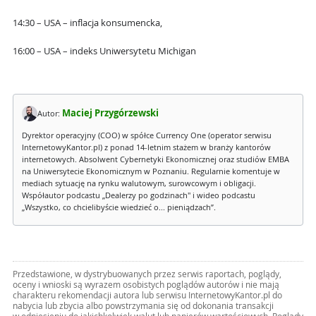
14:30 – USA – inflacja konsumencka,
16:00 – USA – indeks Uniwersytetu Michigan
Maciej Przygórzewski
Autor:
Dyrektor operacyjny (COO) w spółce Currency One (operator serwisu
InternetowyKantor.pl) z ponad 14-letnim stażem w branży kantorów
internetowych. Absolwent Cybernetyki Ekonomicznej oraz studiów EMBA
na Uniwersytecie Ekonomicznym w Poznaniu. Regularnie komentuje w
mediach sytuację na rynku walutowym, surowcowym i obligacji.
Współautor podcastu „Dealerzy po godzinach" i wideo podcastu
„Wszystko, co chcielibyście wiedzieć o... pieniądzach”.
Przedstawione, w dystrybuowanych przez serwis raportach, poglądy,
oceny i wnioski są wyrazem osobistych poglądów autorów i nie mają
charakteru rekomendacji autora lub serwisu InternetowyKantor.pl do
nabycia lub zbycia albo powstrzymania się od dokonania transakcji