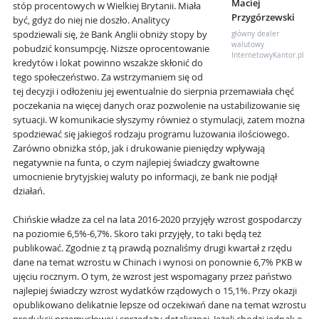
Maciej
stóp procentowych w Wielkiej Brytanii. Miała
Przygórzewski
być, gdyż do niej nie doszło. Analitycy
spodziewali się, że Bank Anglii obniży stopy by
główny dealer
walutowy
pobudzić konsumpcję. Niższe oprocentowanie
InternetowyKantor.pl
kredytów i lokat powinno wszakże skłonić do
tego społeczeństwo. Za wstrzymaniem się od
tej decyzji i odłożeniu jej ewentualnie do sierpnia przemawiała chęć
poczekania na więcej danych oraz pozwolenie na ustabilizowanie się
sytuacji. W komunikacie słyszymy również o stymulacji, zatem można
spodziewać się jakiegoś rodzaju programu luzowania ilościowego.
Zarówno obniżka stóp, jak i drukowanie pieniędzy wpływają
negatywnie na funta, o czym najlepiej świadczy gwałtowne
umocnienie brytyjskiej waluty po informacji, że bank nie podjął
działań.
Chińskie władze za cel na lata 2016-2020 przyjęły wzrost gospodarczy
na poziomie 6,5%-6,7%. Skoro taki przyjęły, to taki będą też
publikować. Zgodnie z tą prawdą poznaliśmy drugi kwartał z rzędu
dane na temat wzrostu w Chinach i wynosi on ponownie 6,7% PKB w
ujęciu rocznym. O tym, że wzrost jest wspomagany przez państwo
najlepiej świadczy wzrost wydatków rządowych o 15,1%. Przy okazji
opublikowano delikatnie lepsze od oczekiwań dane na temat wzrostu