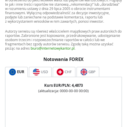
w odniesieniu do jakichkolwiek walut lub papierów wartościowych. Poglądy
te jak i inne treści raportów nie stanowią „rekomendacji” lub „doradztwa”
w rozumieniu ustawy z dnia 29 lipca 2005 o obrocie instrumentami
finansowymi. Wyłączną odpowiedzialność za decyzje inwestycyjne,
podjęte lub zaniechane na podstawie komentarza, raportu lub
z wykorzystaniem wniosków w nim zawartych, ponosi inwestor.
Autorzy serwisu są również właścicielem majątkowych praw autorskich do
raportów. Zabronione jest kopiowanie, przedrukowywanie, udostępnianie
osobom trzecim i rozpowszechnianie raportów w całości lub we
fragmentach bez zgody autorów serwisu. Zgodę taką można uzyskać
pisząc na adres
biuro@internetowykantor.pl
.
Notowania FOREX
EUR
USD
CHF
GBP
Kurs
EUR
/PLN:
4,4873
(aktualizacja:
0000-00-00 00:00
)