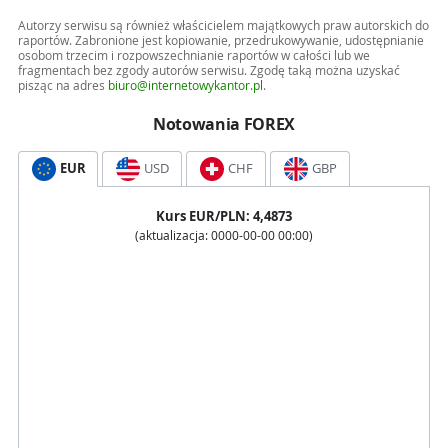
Autorzy serwisu są również właścicielem majątkowych praw autorskich do
raportów. Zabronione jest kopiowanie, przedrukowywanie, udostępnianie
osobom trzecim i rozpowszechnianie raportów w całości lub we
fragmentach bez zgody autorów serwisu. Zgodę taką można uzyskać
pisząc na adres
biuro@internetowykantor.pl
.
Notowania FOREX
EUR
USD
CHF
GBP
Kurs
EUR
/PLN:
4,4873
(aktualizacja:
0000-00-00 00:00
)