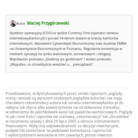
Maciej Przygórzewski
Autor:
Dyrektor operacyjny (COO) w spółce Currency One (operator serwisu
InternetowyKantor.pl) z ponad 14-letnim stażem w branży kantorów
internetowych. Absolwent Cybernetyki Ekonomicznej oraz studiów EMBA
na Uniwersytecie Ekonomicznym w Poznaniu. Regularnie komentuje w
mediach sytuację na rynku walutowym, surowcowym i obligacji.
Współautor podcastu „Dealerzy po godzinach" i wideo podcastu
„Wszystko, co chcielibyście wiedzieć o... pieniądzach”.
Przedstawione, w dystrybuowanych przez serwis raportach, poglądy,
oceny i wnioski są wyrazem osobistych poglądów autorów i nie mają
charakteru rekomendacji autora lub serwisu InternetowyKantor.pl do
nabycia lub zbycia albo powstrzymania się od dokonania transakcji
w odniesieniu do jakichkolwiek walut lub papierów wartościowych. Poglądy
te jak i inne treści raportów nie stanowią „rekomendacji” lub „doradztwa”
w rozumieniu ustawy z dnia 29 lipca 2005 o obrocie instrumentami
finansowymi. Wyłączną odpowiedzialność za decyzje inwestycyjne,
podjęte lub zaniechane na podstawie komentarza, raportu lub
z wykorzystaniem wniosków w nim zawartych, ponosi inwestor.