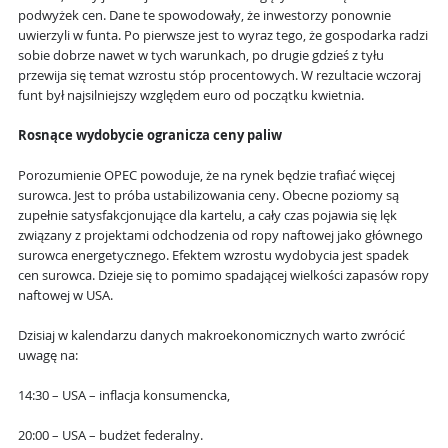
podwyżek cen. Dane te spowodowały, że inwestorzy ponownie
uwierzyli w funta. Po pierwsze jest to wyraz tego, że gospodarka radzi
sobie dobrze nawet w tych warunkach, po drugie gdzieś z tyłu
przewija się temat wzrostu stóp procentowych. W rezultacie wczoraj
funt był najsilniejszy względem euro od początku kwietnia.
Rosnące wydobycie ogranicza ceny paliw
Porozumienie OPEC powoduje, że na rynek będzie trafiać więcej
surowca. Jest to próba ustabilizowania ceny. Obecne poziomy są
zupełnie satysfakcjonujące dla kartelu, a cały czas pojawia się lęk
związany z projektami odchodzenia od ropy naftowej jako głównego
surowca energetycznego. Efektem wzrostu wydobycia jest spadek
cen surowca. Dzieje się to pomimo spadającej wielkości zapasów ropy
naftowej w USA.
Dzisiaj w kalendarzu danych makroekonomicznych warto zwrócić
uwagę na:
14:30 – USA – inflacja konsumencka,
20:00 – USA – budżet federalny.