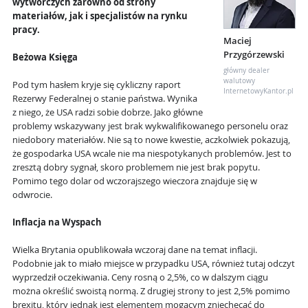
wytwórczych zarówno od strony
materiałów, jak i specjalistów na rynku
pracy.
Maciej
Przygórzewski
Beżowa Księga
główny dealer
walutowy
Pod tym hasłem kryje się cykliczny raport
InternetowyKantor.pl
Rezerwy Federalnej o stanie państwa. Wynika
z niego, że USA radzi sobie dobrze. Jako główne
problemy wskazywany jest brak wykwalifikowanego personelu oraz
niedobory materiałów. Nie są to nowe kwestie, aczkolwiek pokazują,
że gospodarka USA wcale nie ma niespotykanych problemów. Jest to
zresztą dobry sygnał, skoro problemem nie jest brak popytu.
Pomimo tego dolar od wczorajszego wieczora znajduje się w
odwrocie.
Inflacja na Wyspach
Wielka Brytania opublikowała wczoraj dane na temat inflacji.
Podobnie jak to miało miejsce w przypadku USA, również tutaj odczyt
wyprzedził oczekiwania. Ceny rosną o 2,5%, co w dalszym ciągu
można określić swoistą normą. Z drugiej strony to jest 2,5% pomimo
brexitu, który jednak jest elementem mogącym zniechęcać do