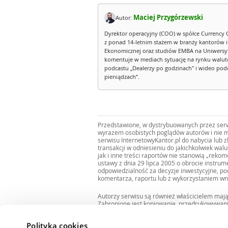
Maciej Przygórzewski
Autor:
Dyrektor operacyjny (COO) w spółce Currency 
z ponad 14-letnim stażem w branży kantorów 
Ekonomicznej oraz studiów EMBA na Uniwersy
komentuje w mediach sytuację na rynku walut
podcastu „Dealerzy po godzinach" i wideo podca
pieniądzach”.
Przedstawione, w dystrybuowanych przez serwi
wyrazem osobistych poglądów autorów i nie m
serwisu InternetowyKantor.pl do nabycia lub 
transakcji w odniesieniu do jakichkolwiek wal
jak i inne treści raportów nie stanowią „reko
ustawy z dnia 29 lipca 2005 o obrocie instru
odpowiedzialność za decyzje inwestycyjne, po
komentarza, raportu lub z wykorzystaniem wn
Autorzy serwisu są również właścicielem maj
Zabronione jest kopiowanie, przedrukowywan
i rozpowszechnianie raportów w całości lub 
Zgodę taką można uzyskać pisząc na adres
bi
Polityka cookies