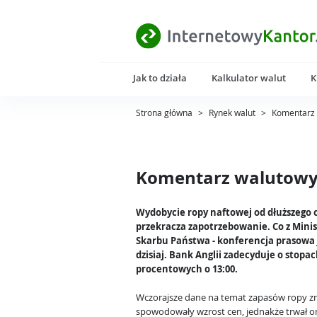
Jak to działa
Kalkulator walut
K
Strona główna
>
Rynek walut
>
Komentarz 
Komentarz walutowy 
Wydobycie ropy naftowej od dłuższego 
przekracza zapotrzebowanie. Co z Min
Skarbu Państwa - konferencja prasowa 
dzisiaj. Bank Anglii zadecyduje o stopa
procentowych o 13:00.
Wczorajsze dane na temat zapasów ropy 
spowodowały wzrost cen, jednakże trwał o