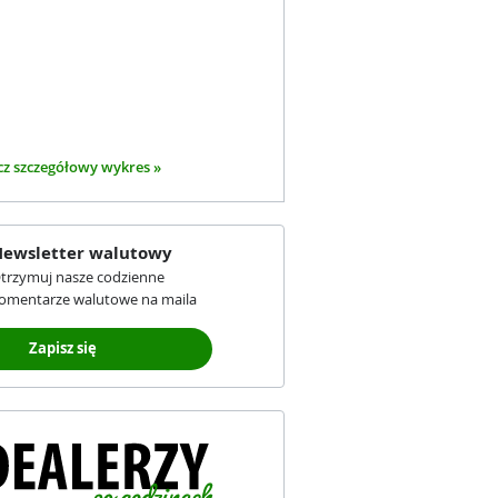
z szczegółowy wykres »
ewsletter walutowy
trzymuj nasze codzienne
omentarze walutowe na maila
Zapisz się