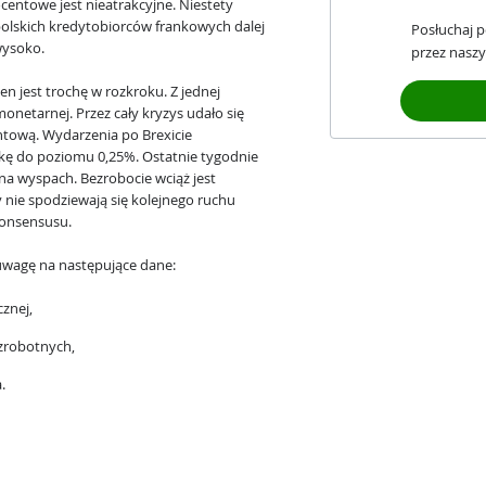
centowe jest nieatrakcyjne. Niestety
olskich kredytobiorców frankowych dalej
Posłuchaj 
wysoko.
przez naszy
en jest trochę w rozkroku. Z jednej
 monetarnej. Przez cały kryzys udało się
ntową. Wydarzenia po Brexicie
kę do poziomu 0,25%. Ostatnie tygodnie
 na wyspach. Bezrobocie wciąż jest
cy nie spodziewają się kolejnego ruchu
 konsensusu.
ć uwagę na następujące dane:
cznej,
ezrobotnych,
.