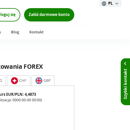
PL
loguj się
Załóż darmowe konto
s
Blog
Kontakt
towania FOREX
Szybki kontakt
D
CHF
GBP
urs
EUR
/PLN:
4,4873
lizacja:
0000-00-00 00:00
)