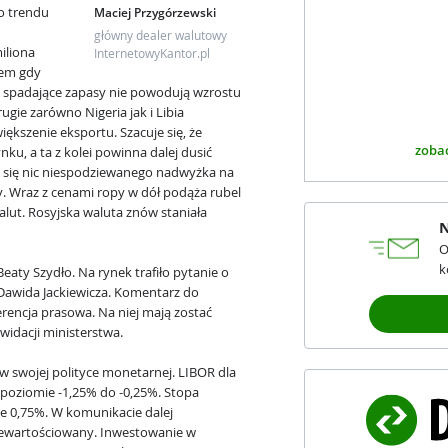
do trendu
Maciej Przygórzewski
główny dealer walutowy
iliona
InternetowyKantor.pl
iem gdy
o spadające zapasy nie powodują wzrostu
gie zarówno Nigeria jak i Libia
ększenie eksportu. Szacuje się, że
zobac
ku, a ta z kolei powinna dalej dusić
y się nic niespodziewanego nadwyżka na
y. Wraz z cenami ropy w dół podąża rubel
walut. Rosyjska waluta znów staniała
N
O
k
aty Szydło. Na rynek trafiło pytanie o
Dawida Jackiewicza. Komentarz do
rencja prasowa. Na niej mają zostać
kwidacji ministerstwa.
w swojej polityce monetarnej. LIBOR dla
 poziomie -1,25% do -0,25%. Stopa
e 0,75%. W komunikacie dalej
przewartościowany. Inwestowanie w