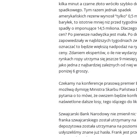
kilka minut a czarne złoto wróciło szybko 
spadkowego. Tym razem jednak spadek
amerykańskich rezerw wynosił “tylko” 0,5 m
baryłek, to istotnie mniej niż przed tygodn
spadły o imponujące 14,5 miliona. Dlaczeg
cen? Po pierwsze nadwyżka jest mała. Po dru
zapowiedziały w najbliższych tygodniach zwi
oznaczać to będzie większą nadpodaż na ryn
ceny. Zdaniem ekspertów, o ile nie wydarz
rynkach ropy utrzyma się jeszcze 9 miesięc
jako jedna z najbardziej zależnych od niej 
poniżej 6 groszy.
Czekamy na konferencje prasową premier Be
możliwą dymisję Ministra Skarbu Państwa 
pytania o to mówi, że owszem będzie konfe
naświetlone dalsze losy, tego idącego do li
Szwajcarski Bank Narodowy nie zmienił nic 
franka szwajcarskiego został utrzymany na
depozytowa została utrzymana na poziomi
usłyszeliśmy znane już hasła. Frank jest 