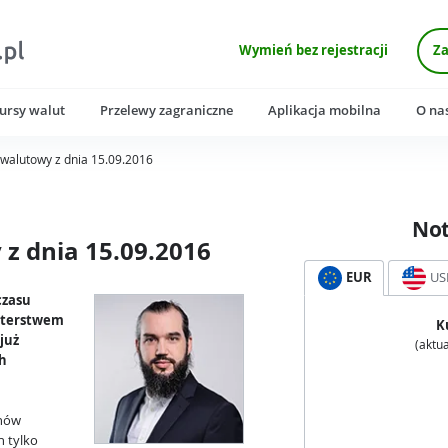
Wymień bez rejestracji
Za
ursy walut
Przelewy zagraniczne
Aplikacja mobilna
O na
walutowy z dnia 15.09.2016
No
z dnia 15.09.2016
EUR
US
czasu
isterstwem
K
już
(aktua
ch
znów
n tylko