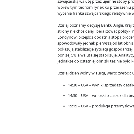
szwajcarską walutę przez ujemne stopy pro
wbrew tym teoriom rynek ku przerażeniu p
wycenia franka szwajcarskiego relatywnie 
Dzisiaj poznamy decyzję Banku Anglii. Kraj t
strony nie chce dalej liberalizować polityki
Londynowi przejść z dodatnią stopą proce
spowodowały jednak pierwszą od lat obniż
pokazują stabilizacje sytuacji gospodarczej
poniżej 5% a waluta się stabilizuje. Anality
jednakże do ostatniej obniżki też nie było
Dzisiaj dzień wolny w Turcji, warto zwróci
14:30 – USA – wyniki sprzedaży detali
14:30 – USA – wnioski o zasiłek dla b
15:15 – USA – produkcja przemysłowa