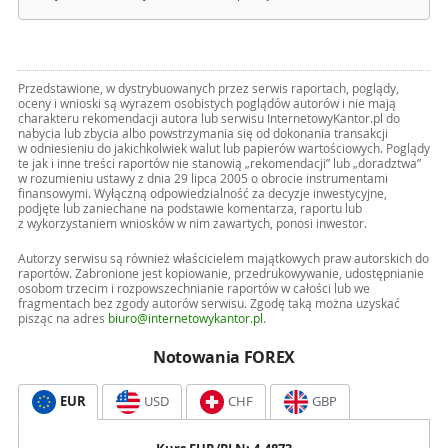
Przedstawione, w dystrybuowanych przez serwis raportach, poglądy,
oceny i wnioski są wyrazem osobistych poglądów autorów i nie mają
charakteru rekomendacji autora lub serwisu InternetowyKantor.pl do
nabycia lub zbycia albo powstrzymania się od dokonania transakcji
w odniesieniu do jakichkolwiek walut lub papierów wartościowych. Poglądy
te jak i inne treści raportów nie stanowią „rekomendacji” lub „doradztwa”
w rozumieniu ustawy z dnia 29 lipca 2005 o obrocie instrumentami
finansowymi. Wyłączną odpowiedzialność za decyzje inwestycyjne,
podjęte lub zaniechane na podstawie komentarza, raportu lub
z wykorzystaniem wniosków w nim zawartych, ponosi inwestor.
Autorzy serwisu są również właścicielem majątkowych praw autorskich do
raportów. Zabronione jest kopiowanie, przedrukowywanie, udostępnianie
osobom trzecim i rozpowszechnianie raportów w całości lub we
fragmentach bez zgody autorów serwisu. Zgodę taką można uzyskać
pisząc na adres
biuro@internetowykantor.pl
.
Notowania FOREX
EUR
USD
CHF
GBP