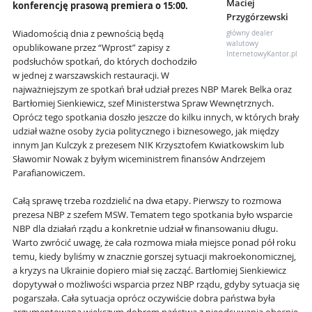
Maciej
konferencję prasową premiera o 15:00.
Przygórzewski
Wiadomością dnia z pewnością będą
główny dealer
walutowy
opublikowane przez “Wprost” zapisy z
InternetowyKantor.pl
podsłuchów spotkań, do których dochodziło
w jednej z warszawskich restauracji. W
najważniejszym ze spotkań brał udział prezes NBP Marek Belka oraz
Bartłomiej Sienkiewicz, szef Ministerstwa Spraw Wewnętrznych.
Oprócz tego spotkania doszło jeszcze do kilku innych, w których brały
udział ważne osoby życia politycznego i biznesowego, jak między
innym Jan Kulczyk z prezesem NIK Krzysztofem Kwiatkowskim lub
Sławomir Nowak z byłym wiceministrem finansów Andrzejem
Parafianowiczem.
Całą sprawę trzeba rozdzielić na dwa etapy. Pierwszy to rozmowa
prezesa NBP z szefem MSW. Tematem tego spotkania było wsparcie
NBP dla działań rządu a konkretnie udział w finansowaniu długu.
Warto zwrócić uwagę, że cała rozmowa miała miejsce ponad pół roku
temu, kiedy byliśmy w znacznie gorszej sytuacji makroekonomicznej,
a kryzys na Ukrainie dopiero miał się zacząć. Bartłomiej Sienkiewicz
dopytywał o możliwości wsparcia przez NBP rządu, gdyby sytuacja się
pogarszała. Cała sytuacja oprócz oczywiście dobra państwa była