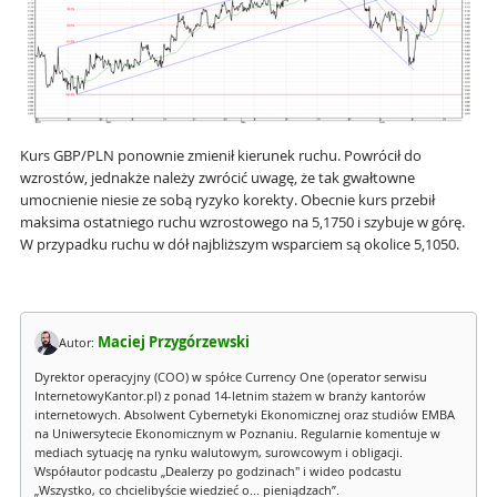
Kurs GBP/PLN ponownie zmienił kierunek ruchu. Powrócił do
wzrostów, jednakże należy zwrócić uwagę, że tak gwałtowne
umocnienie niesie ze sobą ryzyko korekty. Obecnie kurs przebił
maksima ostatniego ruchu wzrostowego na 5,1750 i szybuje w górę.
W przypadku ruchu w dół najbliższym wsparciem są okolice 5,1050.
Maciej Przygórzewski
Autor:
Dyrektor operacyjny (COO) w spółce Currency One (operator serwisu
InternetowyKantor.pl) z ponad 14-letnim stażem w branży kantorów
internetowych. Absolwent Cybernetyki Ekonomicznej oraz studiów EMBA
na Uniwersytecie Ekonomicznym w Poznaniu. Regularnie komentuje w
mediach sytuację na rynku walutowym, surowcowym i obligacji.
Współautor podcastu „Dealerzy po godzinach" i wideo podcastu
„Wszystko, co chcielibyście wiedzieć o... pieniądzach”.