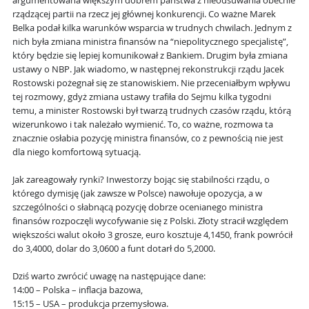
argumentowana większym dobrem państwa z nieodsuwania obecnie
rządzącej partii na rzecz jej głównej konkurencji. Co ważne Marek
Belka podał kilka warunków wsparcia w trudnych chwilach. Jednym z
nich była zmiana ministra finansów na “niepolitycznego specjalistę”,
który będzie się lepiej komunikował z Bankiem. Drugim była zmiana
ustawy o NBP. Jak wiadomo, w następnej rekonstrukcji rządu Jacek
Rostowski pożegnał się ze stanowiskiem. Nie przeceniałbym wpływu
tej rozmowy, gdyż zmiana ustawy trafiła do Sejmu kilka tygodni
temu, a minister Rostowski był twarzą trudnych czasów rządu, którą
wizerunkowo i tak należało wymienić. To, co ważne, rozmowa ta
znacznie osłabia pozycję ministra finansów, co z pewnością nie jest
dla niego komfortową sytuacją.
Jak zareagowały rynki? Inwestorzy bojąc się stabilności rządu, o
którego dymisję (jak zawsze w Polsce) nawołuje opozycja, a w
szczególności o słabnącą pozycję dobrze ocenianego ministra
finansów rozpoczęli wycofywanie się z Polski. Złoty stracił względem
większości walut około 3 grosze, euro kosztuje 4,1450, frank powrócił
do 3,4000, dolar do 3,0600 a funt dotarł do 5,2000.
Dziś warto zwrócić uwagę na następujące dane:
14:00 – Polska – inflacja bazowa,
15:15 – USA – produkcja przemysłowa.