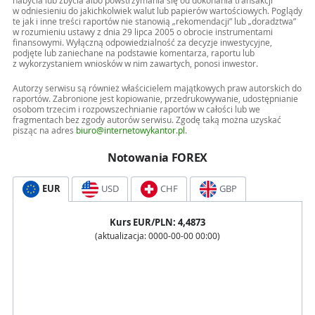
nabycia lub zbycia albo powstrzymania się od dokonania transakcji
w odniesieniu do jakichkolwiek walut lub papierów wartościowych. Poglądy
te jak i inne treści raportów nie stanowią „rekomendacji” lub „doradztwa”
w rozumieniu ustawy z dnia 29 lipca 2005 o obrocie instrumentami
finansowymi. Wyłączną odpowiedzialność za decyzje inwestycyjne,
podjęte lub zaniechane na podstawie komentarza, raportu lub
z wykorzystaniem wniosków w nim zawartych, ponosi inwestor.
Autorzy serwisu są również właścicielem majątkowych praw autorskich do
raportów. Zabronione jest kopiowanie, przedrukowywanie, udostępnianie
osobom trzecim i rozpowszechnianie raportów w całości lub we
fragmentach bez zgody autorów serwisu. Zgodę taką można uzyskać
pisząc na adres
biuro@internetowykantor.pl
.
Notowania FOREX
EUR
USD
CHF
GBP
Kurs
EUR
/PLN:
4,4873
(aktualizacja:
0000-00-00 00:00
)