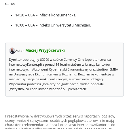
dane:
14:30 – USA – inflacja konsumencka,
16:00 – USA – indeks Uniwersytetu Michigan.
Maciej Przygórzewski
Autor:
Dyrektor operacyjny (COO) w spółce Currency One (operator serwisu
InternetowyKantor.pl) z ponad 14-letnim stażem w branży kantorów
internetowych. Absolwent Cybernetyki Ekonomicznej oraz studiów EMBA
na Uniwersytecie Ekonomicznym w Poznaniu. Regularnie komentuje w
mediach sytuację na rynku walutowym, surowcowym i obligacji.
Współautor podcastu „Dealerzy po godzinach" i wideo podcastu
„Wszystko, co chcielibyście wiedzieć o... pieniądzach”.
Przedstawione, w dystrybuowanych przez serwis raportach, poglądy,
oceny i wnioski są wyrazem osobistych poglądów autorów i nie mają
charakteru rekomendacji autora lub serwisu InternetowyKantor.pl do