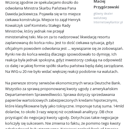
Maciej
Wczoraj zgodnie ze spekulacjami doszło do
Przygórzewski
odwołania Ministra Skarbu Państwa Pana
Dawida Jackiewicza. Pojawiła się w to miejsce
główny dealer
walutowy
ciekawa konstrukcja. Miejsce to zajął Henryk
InternetowyKantor.pl
Kowalczyk szef Komitetu Stałego Rady
Ministrów, który jednak nie przejął
ministerialnej teki. Ma on za to nadzorować likwidację resortu
zaplanowaną do końca roku. Jest to dość ciekawa sytuacja, gdyż
oficjalnym powodem odwołania jest … wywiązanie się ze zobowiązań.
Rynki nie do końca wiedzą dlaczego spowodowało to dymisję. Ich
reakcja była jednak spokojna, gdyż inwestorzy czekają na odpowiedź
co dalej i w jakiej formie spółki skarbu państwa będą dalej zarządzane.
Na WIG-u 20 nie było widać większej reakcji podobnie na walutach.
Na pierwsze strony serwisów ekonomicznych wraca Deutsche Bank.
Wszystko za sprawą proponowanej kwoty ugody z amerykańskim
Departamentem Sprawiedliwości. Sprawa dotyczy sprzedawania
papierów wartościowych zabezpieczonych kredami hipotecznymi,
które klasyfikowane były jako toksyczne. Imponuje tutaj suma. 14mld
dolarów, to około 3 razy więcej niż oczekiwali analitycy. DB chce
przystąpić do negocjacji kwoty ugody. Dotychczas takie negocjacje
kończyły się sukcesem. Nie zmienia to faktu, że pomimo tego kwoty