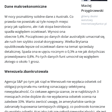
Maciej
Dane makroekonomiczne
Przygórzewski
W nocy poznaliśmy solidne dane z Australii. Co
główny dealer
walutowy
prawda nie powstało aż tyle nowych miejsc
InternetowyKantor.pl
pracy jak sądzono, ale i tak stopa bezrobocia
spadła względem oczekiwań. Wynosi ona
obecnie 5,4%. Początkowo po danych dolar australijski umacniał się,
ale ruch ten szybko został skorygowany. Wielka Brytania
opublikowała lepsze od oczekiwań dane na temat sprzedaży
detalicznej. Spada ona w ujęciu rocznym o 0,3% a nie jak dotychczas
przewidywano 0,8%. Po tych danych funt umocnił się względem
złotego o około 1 grosz.
Wenezuela zbankrutowała
Agencja S&P po tym jak rząd w Wenezueli nie wypłaca odsetek od
obligacji przyznała mu ranking oznaczający selektywną
niewypłacalność. Co ciekawe agencja szanse, że w najbliższych 3
miesiącach znów dojdzie do nie wypłacenia odsetek ocenia na
zaledwie 33%. Warto zwrócić uwagę, że amerykańskie sankcje
zabraniały kupowania tamtejszych obligacji, co podniosło konieczne
do wypłaty odsetki. Kraj jako taki nie ogłosił niewypłacalności, ale jest