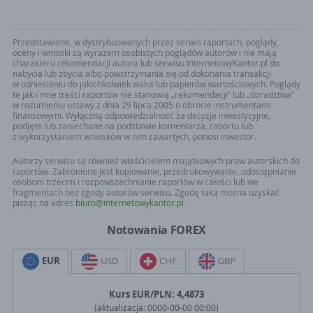
Przedstawione, w dystrybuowanych przez serwis raportach, poglądy,
oceny i wnioski są wyrazem osobistych poglądów autorów i nie mają
charakteru rekomendacji autora lub serwisu InternetowyKantor.pl do
nabycia lub zbycia albo powstrzymania się od dokonania transakcji
w odniesieniu do jakichkolwiek walut lub papierów wartościowych. Poglądy
te jak i inne treści raportów nie stanowią „rekomendacji” lub „doradztwa”
w rozumieniu ustawy z dnia 29 lipca 2005 o obrocie instrumentami
finansowymi. Wyłączną odpowiedzialność za decyzje inwestycyjne,
podjęte lub zaniechane na podstawie komentarza, raportu lub
z wykorzystaniem wniosków w nim zawartych, ponosi inwestor.
Autorzy serwisu są również właścicielem majątkowych praw autorskich do
raportów. Zabronione jest kopiowanie, przedrukowywanie, udostępnianie
osobom trzecim i rozpowszechnianie raportów w całości lub we
fragmentach bez zgody autorów serwisu. Zgodę taką można uzyskać
pisząc na adres
biuro@internetowykantor.pl
.
Notowania FOREX
EUR
USD
CHF
GBP
Kurs
EUR
/PLN:
4,4873
(aktualizacja:
0000-00-00 00:00
)