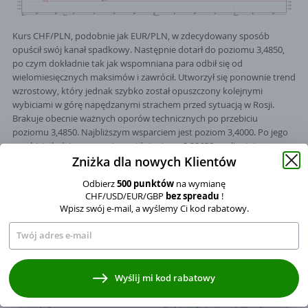
Kurs CHF/PLN, podobnie jak EUR/PLN, w zdecydowany sposób
opuścił swój kanał spadkowy. Następnie dotarł do poziomu 3,4850,
po czym dokładnie tak jak wspomniana para odbił się od
wielomiesięcznych maksimów i zawrócił. Utworzył się ponownie trend
wzrostowy, który jednak szybko został opuszczony kolejnymi
wybiciami w górę napędzanymi strachem przed sytuacją w Rosji.
Brakuje obecnie ważnych oporów technicznych po przebiciu
poziomu 3,4850. Najbliższym wsparciem jest poziom 3,4000. Po jego
przebiciu kolejne wsparcie znajduje się na 3,38650, czyli minimum
Zniżka dla nowych Klientów
tego ruchy.
Odbierz
500 punktów
na wymianę
USD/PLN
CHF/USD/EUR/GBP
bez spreadu
!
Wpisz swój e-mail, a wyślemy Ci kod rabatowy.
Wyrażam zgodę na przetwarzanie moich danych osobowych
Wyślij mi kod rabatowy
w zakresie adresu mailowego na wysyłanie kodu rabatowego, zgodnie
z ustawa o świadczeniu usług drogą elektroniczną.