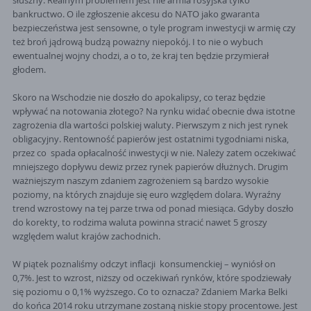
słuszny. Realnym problemem jest nie armia rosyjska tylko
bankructwo. O ile zgłoszenie akcesu do NATO jako gwaranta
bezpieczeństwa jest sensowne, o tyle program inwestycji w armię czy
też broń jądrową budzą poważny niepokój. I to nie o wybuch
ewentualnej wojny chodzi, a o to, że kraj ten będzie przymierał
głodem.
Skoro na Wschodzie nie doszło do apokalipsy, co teraz będzie
wpływać na notowania złotego? Na rynku widać obecnie dwa istotne
zagrożenia dla wartości polskiej waluty. Pierwszym z nich jest rynek
obligacyjny. Rentowność papierów jest ostatnimi tygodniami niska,
przez co spada opłacalność inwestycji w nie. Należy zatem oczekiwać
mniejszego dopływu dewiz przez rynek papierów dłużnych. Drugim
ważniejszym naszym zdaniem zagrożeniem są bardzo wysokie
poziomy, na których znajduje się euro względem dolara. Wyraźny
trend wzrostowy na tej parze trwa od ponad miesiąca. Gdyby doszło
do korekty, to rodzima waluta powinna stracić nawet 5 groszy
względem walut krajów zachodnich.
W piątek poznaliśmy odczyt inflacji konsumenckiej – wyniósł on
0,7%. Jest to wzrost, niższy od oczekiwań rynków, które spodziewały
się poziomu o 0,1% wyższego. Co to oznacza? Zdaniem Marka Belki
do końca 2014 roku utrzymane zostaną niskie stopy procentowe. Jest