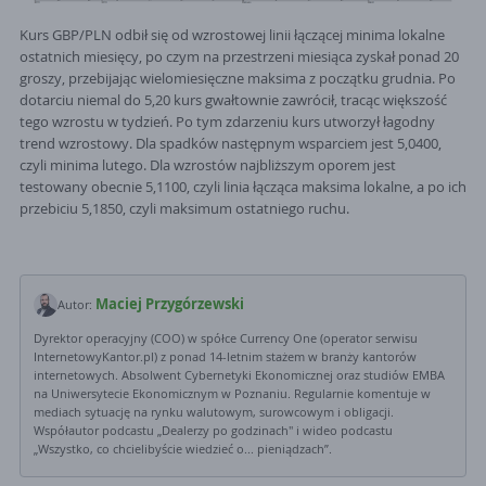
Kurs GBP/PLN odbił się od wzrostowej linii łączącej minima lokalne
ostatnich miesięcy, po czym na przestrzeni miesiąca zyskał ponad 20
groszy, przebijając wielomiesięczne maksima z początku grudnia. Po
dotarciu niemal do 5,20 kurs gwałtownie zawrócił, tracąc większość
tego wzrostu w tydzień. Po tym zdarzeniu kurs utworzył łagodny
trend wzrostowy. Dla spadków następnym wsparciem jest 5,0400,
czyli minima lutego. Dla wzrostów najbliższym oporem jest
testowany obecnie 5,1100, czyli linia łącząca maksima lokalne, a po ich
przebiciu 5,1850, czyli maksimum ostatniego ruchu.
Maciej Przygórzewski
Autor:
Dyrektor operacyjny (COO) w spółce Currency One (operator serwisu
InternetowyKantor.pl) z ponad 14-letnim stażem w branży kantorów
internetowych. Absolwent Cybernetyki Ekonomicznej oraz studiów EMBA
na Uniwersytecie Ekonomicznym w Poznaniu. Regularnie komentuje w
mediach sytuację na rynku walutowym, surowcowym i obligacji.
Współautor podcastu „Dealerzy po godzinach" i wideo podcastu
„Wszystko, co chcielibyście wiedzieć o... pieniądzach”.