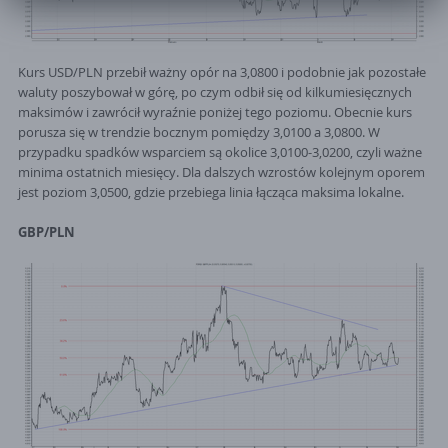
Administratorem danych osobowych jest Currency One S.A. z siedzibą
w Poznaniu 61-754, ul. Szyperska 14, operator serwisu
InternetowyKantor.pl. Zgoda jest dobrowolna. Pamiętaj, ze w każdym
Kurs USD/PLN przebił ważny opór na 3,0800 i podobnie jak pozostałe
momencie mozższ odwołac zgodę. Twoje dane osobowe nie beda
waluty poszybował w górę, po czym odbił się od kilkumiesięcznych
przekazywane poza granice EOG ani udostępnianie organizacjom
maksimów i zawrócił wyraźnie poniżej tego poziomu. Obecnie kurs
miedzynarodowym.
porusza się w trendzie bocznym pomiędzy 3,0100 a 3,0800. W
przypadku spadków wsparciem są okolice 3,0100-3,0200, czyli ważne
minima ostatnich miesięcy. Dla dalszych wzrostów kolejnym oporem
jest poziom 3,0500, gdzie przebiega linia łącząca maksima lokalne.
GBP/PLN