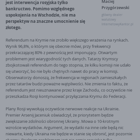
Maciej
jest interwencja rosyjska tylko
Przygórzewski
bankructwo. Pomimo względnego
uspokojenia na Wschodzie, nie ma
główny dealer
walutowy
perspektyw na znaczne umocnienie się
InternetowyKantor.pl
złotego.
Referendum na Krymie nie zrobiło większego wrażenia na rynkach.
Wynik 96,8%, o którym się obecnie mówi, przy frekwencji
przekraczającej 80% z pewnością jest imponujący. Otwartym
problemem jest wiarygodność tych danych. Tatarzy Krymscy
zbojkotowali referendum do tego stopnia, że kilku komisji nie udało
się utworzyć, bo nie było chętnych nawet do pracy w komisji.
Obserwatorzy donoszą, że frekwencja w regionach zamieszkałych
przez tatarów budzi poważne wątpliwości. Nie zmienia to faktu, że
referendum jest nieuznawane przez kraje Zachodu, co oczywiście nie
przeszkadza Rosji kontynuować przyłączania Krymu do Federacji.
Plany Rosji wywołują oczywiście nerwowe reakcje na Ukrainie.
Premier Arsenij Jaceniuk oświadczył, że priorytetem będzie
zwiększanie zdolności obronnej Ukrainy. Mowa o 10-krotnym
wzroście wydatków. Argument, że wydatki na inne cele będą nic
niewarte, kiedy Ukraina nie będzie w stanie się obronić, jest pozornie