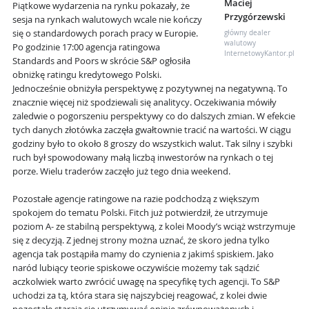
Maciej
Piątkowe wydarzenia na rynku pokazały, że
Przygórzewski
sesja na rynkach walutowych wcale nie kończy
się o standardowych porach pracy w Europie.
główny dealer
walutowy
Po godzinie 17:00 agencja ratingowa
InternetowyKantor.pl
Standards and Poors w skrócie S&P ogłosiła
obniżkę ratingu kredytowego Polski.
Jednocześnie obniżyła perspektywę z pozytywnej na negatywną. To
znacznie więcej niż spodziewali się analitycy. Oczekiwania mówiły
zaledwie o pogorszeniu perspektywy co do dalszych zmian. W efekcie
tych danych złotówka zaczęła gwałtownie tracić na wartości. W ciągu
godziny było to około 8 groszy do wszystkich walut. Tak silny i szybki
ruch był spowodowany małą liczbą inwestorów na rynkach o tej
porze. Wielu traderów zaczęło już tego dnia weekend.
Pozostałe agencje ratingowe na razie podchodzą z większym
spokojem do tematu Polski. Fitch już potwierdził, że utrzymuje
poziom A- ze stabilną perspektywą, z kolei Moody’s wciąż wstrzymuje
się z decyzją. Z jednej strony można uznać, że skoro jedna tylko
agencja tak postąpiła mamy do czynienia z jakimś spiskiem. Jako
naród lubiący teorie spiskowe oczywiście możemy tak sądzić
aczkolwiek warto zwrócić uwagę na specyfikę tych agencji. To S&P
uchodzi za tą, która stara się najszybciej reagować, z kolei dwie