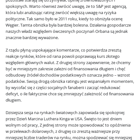
pozostałe starają się utrzymywać opinię zrównoważonych i
spokojnych. Warto również zwrócić uwagę, że to S&P jest agencją,
która lubi analizując rating zwrócić większą uwagę na ryzyka
polityczne. Tak samo było w 2011 roku, kiedy to obniżyła ocenę
Węgier. Tamta obniżka była bardziej bolesna. Działania gospodarcze
naszych władz względem ówczesnych poczynań Orbana są jednak
znacznie bardziej wyważone.
Z rządu płyną uspokajające komentarze, co potwierdza zresztą
reakcje rynków, które od rana powoli poprawiają kurs złotego
względem głównych walut. Z drugiej strony zapewnienie, że chcemy
być w mniejszym zakresie zależni od finansowania długiem i chęć
odbudowy źródeł dochodów podatkowych oznacza jedno – wzrost
podatków. Swoją drogą obniżka ratingu jest wspaniałym momentem,
by wycofać się z części socjalnych fanaberii i zacząć redukować
deficyt, o ile faktycznie chce się zmniejszyć zależność od finansowania
długiem.
Dzisiejsza sesja na rynkach światowych zapowiada się spokojniej
przez Dzień Marcina Luthera Kinga w USA. Święto to jest dniem
wolnym od pracy, Z jednej strony może spowodować to opóźnienia
w przelewach dolarowych, z drugiej co zresztą ważniejsze przy
mniejszej liczbie traderów na rynku, można spodziewać się mniejszej