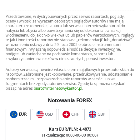
Przedstawione, w dystrybuowanych przez serwis raportach, poglądy,
oceny i wnioski są wyrazem osobistych poglądów autorów i nie mają
charakteru rekomendacji autora lub serwisu InternetowyKantor.pl do
nabycia lub zbycia albo powstrzymania się od dokonania transakcji
w odniesieniu do jakichkolwiek walut lub papierów wartościowych. Poglądy
te jak i inne treści raportów nie stanowią „rekomendacji” lub „doradztwa”
w rozumieniu ustawy z dnia 29 lipca 2005 o obrocie instrumentami
finansowymi. Wyłączną odpowiedzialność za decyzje inwestycyjne,
podjęte lub zaniechane na podstawie komentarza, raportu lub
z wykorzystaniem wniosków w nim zawartych, ponosi inwestor.
Autorzy serwisu są również właścicielem majątkowych praw autorskich do
raportów. Zabronione jest kopiowanie, przedrukowywanie, udostępnianie
osobom trzecim i rozpowszechnianie raportów w całości lub we
fragmentach bez zgody autorów serwisu. Zgodę taką można uzyskać
pisząc na adres
biuro@internetowykantor.pl
.
Notowania FOREX
EUR
USD
CHF
GBP
Kurs
EUR
/PLN:
4,4873
(aktualizacja:
0000-00-00 00:00
)