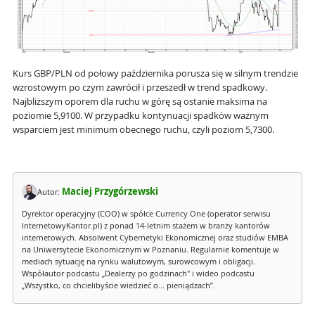
Kurs GBP/PLN od połowy października porusza się w silnym trendzie
wzrostowym po czym zawrócił i przeszedł w trend spadkowy.
Najbliższym oporem dla ruchu w górę są ostanie maksima na
poziomie 5,9100. W przypadku kontynuacji spadków ważnym
wsparciem jest minimum obecnego ruchu, czyli poziom 5,7300.
Maciej Przygórzewski
Autor:
Dyrektor operacyjny (COO) w spółce Currency One (operator serwisu
InternetowyKantor.pl) z ponad 14-letnim stażem w branży kantorów
internetowych. Absolwent Cybernetyki Ekonomicznej oraz studiów EMBA
na Uniwersytecie Ekonomicznym w Poznaniu. Regularnie komentuje w
mediach sytuację na rynku walutowym, surowcowym i obligacji.
Współautor podcastu „Dealerzy po godzinach" i wideo podcastu
„Wszystko, co chcielibyście wiedzieć o... pieniądzach”.