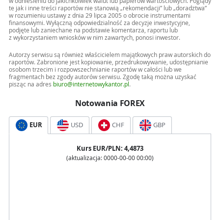
w odniesieniu do jakichkolwiek walut lub papierów wartościowych. Poglądy
te jak i inne treści raportów nie stanowią „rekomendacji” lub „doradztwa”
w rozumieniu ustawy z dnia 29 lipca 2005 o obrocie instrumentami
finansowymi. Wyłączną odpowiedzialność za decyzje inwestycyjne,
podjęte lub zaniechane na podstawie komentarza, raportu lub
z wykorzystaniem wniosków w nim zawartych, ponosi inwestor.
Autorzy serwisu są również właścicielem majątkowych praw autorskich do
raportów. Zabronione jest kopiowanie, przedrukowywanie, udostępnianie
osobom trzecim i rozpowszechnianie raportów w całości lub we
fragmentach bez zgody autorów serwisu. Zgodę taką można uzyskać
pisząc na adres
biuro@internetowykantor.pl
.
Notowania FOREX
EUR
USD
CHF
GBP
Kurs
EUR
/PLN:
4,4873
(aktualizacja:
0000-00-00 00:00
)