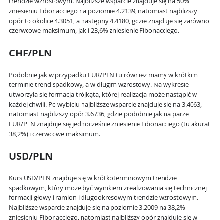
trendzie wzrostowym. Najbliższe wsparcie znajduje się na 50%
zniesieniu Fibonacciego na poziomie 4.2139, natomiast najbliższy
opór to okolice 4.3051, a następny 4.4180, gdzie znajduje się zarówno
czerwcowe maksimum, jak i 23,6% zniesienie Fibonacciego.
CHF/PLN
Podobnie jak w przypadku EUR/PLN tu również mamy w krótkim
terminie trend spadkowy, a w długim wzrostowy. Na wykresie
utworzyła się formacja trójkąta, której realizacja może nastąpić w
każdej chwili. Po wybiciu najbliższe wsparcie znajduje się na 3.4063,
natomiast najbliższy opór 3.6736, gdzie podobnie jak na parze
EUR/PLN znajduje się jednocześnie zniesienie Fibonacciego (tu akurat
38,2%) i czerwcowe maksimum.
USD/PLN
Kurs USD/PLN znajduje się w krótkoterminowym trendzie
spadkowym, który może być wynikiem zrealizowania się technicznej
formacji głowy i ramion i długookresowym trendzie wzrostowym.
Najbliższe wsparcie znajduje się na poziomie 3.2009 na 38,2%
zniesieniu Fibonacciego, natomiast najbliższy opór znajduje się w