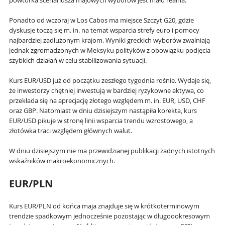
powtórka scenariusza majowych wyborów jest mało realna.
Ponadto od wczoraj w Los Cabos ma miejsce Szczyt G20, gdzie
dyskusje toczą się m. in. na temat wsparcia strefy euro i pomocy
najbardziej zadłużonym krajom. Wyniki greckich wyborów zwalniają
jednak zgromadzonych w Meksyku polityków z obowiązku podjęcia
szybkich działań w celu stabilizowania sytuacji.
Kurs EUR/USD już od początku zeszłego tygodnia rośnie. Wydaje się,
że inwestorzy chętniej inwestują w bardziej ryzykowne aktywa, co
przekłada się na aprecjację złotego względem m. in. EUR, USD, CHF
oraz GBP. Natomiast w dniu dzisiejszym nastąpiła korekta, kurs
EUR/USD pikuje w stronę linii wsparcia trendu wzrostowego, a
złotówka traci względem głównych walut.
W dniu dzisiejszym nie ma przewidzianej publikacji żadnych istotnych
wskaźników makroekonomicznych.
EUR/PLN
Kurs EUR/PLN od końca maja znajduje się w krótkoterminowym
trendzie spadkowym jednocześnie pozostając w długoookresowym