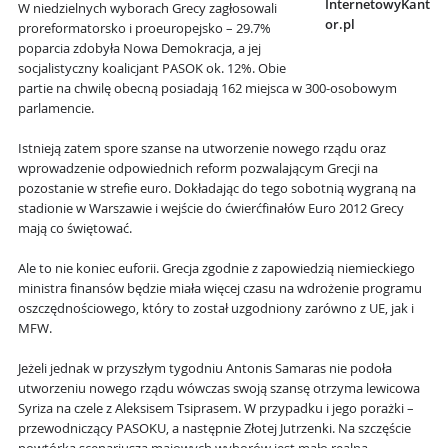
InternetowyKant
W niedzielnych wyborach Grecy zagłosowali
or.pl
proreformatorsko i proeuropejsko – 29.7%
poparcia zdobyła Nowa Demokracja, a jej
socjalistyczny koalicjant PASOK ok. 12%. Obie
partie na chwilę obecną posiadają 162 miejsca w 300-osobowym
parlamencie.
Istnieją zatem spore szanse na utworzenie nowego rządu oraz
wprowadzenie odpowiednich reform pozwalającym Grecji na
pozostanie w strefie euro. Dokładając do tego sobotnią wygraną na
stadionie w Warszawie i wejście do ćwierćfinałów Euro 2012 Grecy
mają co świętować.
Ale to nie koniec euforii. Grecja zgodnie z zapowiedzią niemieckiego
ministra finansów będzie miała więcej czasu na wdrożenie programu
oszczędnościowego, który to został uzgodniony zarówno z UE, jak i
MFW.
Jeżeli jednak w przyszłym tygodniu Antonis Samaras nie podoła
utworzeniu nowego rządu wówczas swoją szansę otrzyma lewicowa
Syriza na czele z Aleksisem Tsiprasem. W przypadku i jego porażki –
przewodniczący PASOKU, a następnie Złotej Jutrzenki. Na szczęście