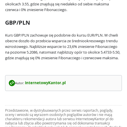
okolicach 3.55, gdzie znajdują się niedaleko od siebie maksima
czerwca i 0% zniesienie Fibonacciego.
GBP/PLN
Kurs GBP/PLN zachowuje się podobnie do kursu EUR/PLN. W chwili
obecne doszło do przebicia wsparcia ze średniookresowego trendu
wzrostowego. Najbliższe wsparcie to 23,6% zniesienie Fibonacciego
na poziomie 5.2086, natomiast najbliższy opór to okolice 5.4733-5.50,
gdzie znajdują się 0% zniesienie Fibonacciego i czerwcowe maksima.
InternetowyKantor.pl
Autor:
Przedstawione, w dystrybuowanych przez serwis raportach, poglądy,
oceny i wnioski są wyrazem osobistych poglądów autorów i nie mają
charakteru rekomendacji autora lub serwisu InternetowyKantor.pl do
nabycia lub zbycia albo powstrzymania się od dokonania transakcji