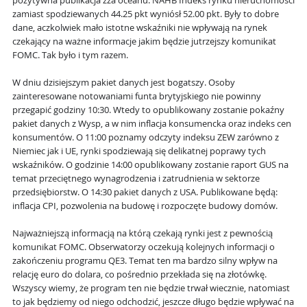
pozytywna publikacja zza oceanu. NAHB Indeks rynku nieruchomości
zamiast spodziewanych 44.25 pkt wyniósł 52.00 pkt. Były to dobre
dane, aczkolwiek mało istotne wskaźniki nie wpływają na rynek
czekający na ważne informacje jakim będzie jutrzejszy komunikat
FOMC. Tak było i tym razem.
W dniu dzisiejszym pakiet danych jest bogatszy. Osoby
zainteresowane notowaniami funta brytyjskiego nie powinny
przegapić godziny 10:30. Wtedy to opublikowany zostanie pokaźny
pakiet danych z Wysp, a w nim inflacja konsumencka oraz indeks cen
konsumentów. O 11:00 poznamy odczyty indeksu ZEW zarówno z
Niemiec jak i UE, rynki spodziewają się delikatnej poprawy tych
wskaźników. O godzinie 14:00 opublikowany zostanie raport GUS na
temat przeciętnego wynagrodzenia i zatrudnienia w sektorze
przedsiębiorstw. O 14:30 pakiet danych z USA. Publikowane będą:
inflacja CPI, pozwolenia na budowę i rozpoczęte budowy domów.
Najważniejszą informacją na którą czekają rynki jest z pewnością
komunikat FOMC. Obserwatorzy oczekują kolejnych informacji o
zakończeniu programu QE3. Temat ten ma bardzo silny wpływ na
relację euro do dolara, co pośrednio przekłada się na złotówkę.
Wszyscy wiemy, że program ten nie będzie trwał wiecznie, natomiast
to jak będziemy od niego odchodzić, jeszcze długo będzie wpływać na