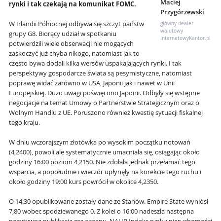
Maciej
rynki i tak czekają na komunikat FOMC.
Przygórzewski
W Irlandii Północnej odbywa się szczyt państw
główny dealer
walutowy
grupy G8. Biorący udział w spotkaniu
InternetowyKantor.pl
potwierdzili wiele obserwacji nie mogących
zaskoczyć już chyba nikogo, natomiast jak to
często bywa dodali kilka wersów uspakajających rynki. I tak
perspektywy gospodarcze świata są pesymistyczne, natomiast
poprawę widać zarówno w USA, Japonii jak i nawet w Unii
Europejskiej. Dużo uwagi poświęcono Japonii. Odbyły się wstępne
negocjacje na temat Umowy o Partnerstwie Strategicznym oraz o
Wolnym Handlu z UE. Poruszono również kwestię sytuacji fiskalnej
tego kraju.
W dniu wczorajszym złotówka po wysokim początku notowań
(4,2400), powoli ale systematycznie umacniała się, osiągając około
godziny 16:00 poziom 4,2150. Nie zdołała jednak przełamać tego
wsparcia, a popołudnie i wieczór upłynęły na korekcie tego ruchu i
około godziny 19:00 kurs powrócił w okolice 4,2350.
O 14:30 opublikowane zostały dane ze Stanów. Empire State wyniósł
7,80 wobec spodziewanego 0. Z kolei o 16:00 nadeszła następna