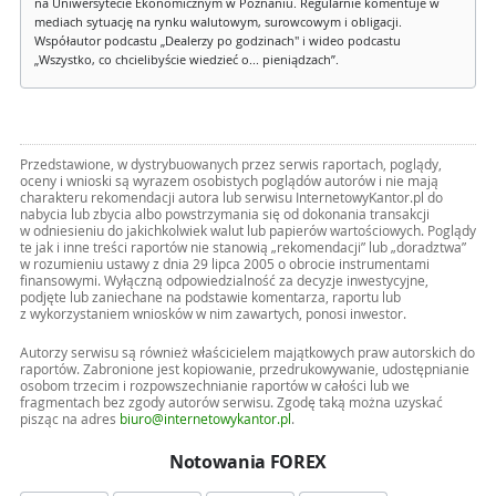
na Uniwersytecie Ekonomicznym w Poznaniu. Regularnie komentuje w
mediach sytuację na rynku walutowym, surowcowym i obligacji.
Współautor podcastu „Dealerzy po godzinach" i wideo podcastu
„Wszystko, co chcielibyście wiedzieć o... pieniądzach”.
Przedstawione, w dystrybuowanych przez serwis raportach, poglądy,
oceny i wnioski są wyrazem osobistych poglądów autorów i nie mają
charakteru rekomendacji autora lub serwisu InternetowyKantor.pl do
nabycia lub zbycia albo powstrzymania się od dokonania transakcji
w odniesieniu do jakichkolwiek walut lub papierów wartościowych. Poglądy
te jak i inne treści raportów nie stanowią „rekomendacji” lub „doradztwa”
w rozumieniu ustawy z dnia 29 lipca 2005 o obrocie instrumentami
finansowymi. Wyłączną odpowiedzialność za decyzje inwestycyjne,
podjęte lub zaniechane na podstawie komentarza, raportu lub
z wykorzystaniem wniosków w nim zawartych, ponosi inwestor.
Autorzy serwisu są również właścicielem majątkowych praw autorskich do
raportów. Zabronione jest kopiowanie, przedrukowywanie, udostępnianie
osobom trzecim i rozpowszechnianie raportów w całości lub we
fragmentach bez zgody autorów serwisu. Zgodę taką można uzyskać
pisząc na adres
biuro@internetowykantor.pl
.
Notowania FOREX