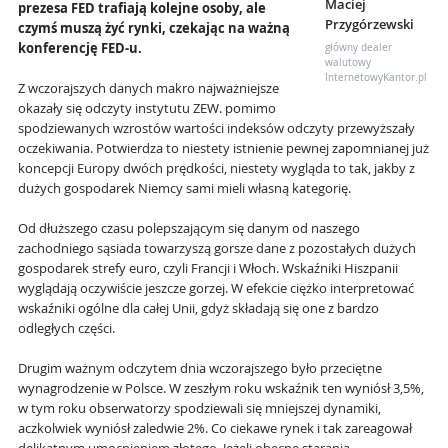
Maciej
prezesa FED trafiają kolejne osoby, ale
Przygórzewski
czymś muszą żyć rynki, czekając na ważną
konferencję FED-u.
główny dealer
walutowy
InternetowyKantor.pl
Z wczorajszych danych makro najważniejsze
okazały się odczyty instytutu ZEW. pomimo
spodziewanych wzrostów wartości indeksów odczyty przewyższały
oczekiwania. Potwierdza to niestety istnienie pewnej zapomnianej już
koncepcji Europy dwóch prędkości, niestety wygląda to tak, jakby z
dużych gospodarek Niemcy sami mieli własną kategorię.
Od dłuższego czasu polepszającym się danym od naszego
zachodniego sąsiada towarzyszą gorsze dane z pozostałych dużych
gospodarek strefy euro, czyli Francji i Włoch. Wskaźniki Hiszpanii
wyglądają oczywiście jeszcze gorzej. W efekcie ciężko interpretować
wskaźniki ogólne dla całej Unii, gdyż składają się one z bardzo
odległych części.
Drugim ważnym odczytem dnia wczorajszego było przeciętne
wynagrodzenie w Polsce. W zeszłym roku wskaźnik ten wyniósł 3,5%,
w tym roku obserwatorzy spodziewali się mniejszej dynamiki,
aczkolwiek wyniósł zaledwie 2%. Co ciekawe rynek i tak zareagował