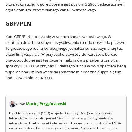
przypadku ruchu w górę oporem jest poziom 3,2900 będące górnym
ograniczeniem wspomnianego kanału wzrostowego.
GBP/PLN
Kurs GBP/PLN porusza się w ramach kanału wzrostowego. W
ostatnich dniach po silnym przyspieszeniu trendu doszło do przeszło
10-groszowego ruchu korekcyjnego jednakże kurs zatrzymał się tuż
przed linią wsparcia. W przypadku powrotu do wzrostów bardzo
prawdopodobne jest testowanie maksimów z przełomu czerwca i
lipca czyli 5,1300. W przypadku dalszego ruchu w dół wsparciem będą
wspomniana już linia wsparcia i ostatnie minima znajdujące się tuż
pod nią w okolicach 4,9900.
Maciej Przygórzewski
Autor:
Dyrektor operacyjny (COO) w spółce Currency One (operator serwisu
InternetowyKantor.pl) z ponad 14-letnim stażem w branży kantorów
internetowych. Absolwent Cybernetyki Ekonomicznej oraz studiów EMBA
na Uniwersytecie Ekonomicznym w Poznaniu. Regularnie komentuje w