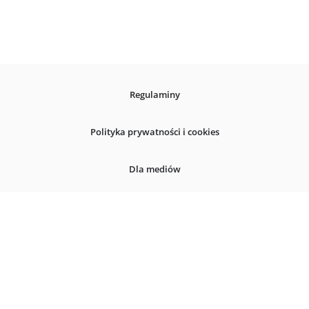
przechowywanie informacji iprzetwarzanie danych 
umożliwia nam poprawę funkcjonalności strony oraz 
prezentowanie Ci spersonalizowanych treści i reklam. 
Więcej informacji znajdziesz w naszej 
Polityce cookies
.
Regulaminy
Akceptuję wszystkie
Polityka prywatności i cookies
Dostosuj
Dla mediów
Deklaracja dostepnosci
© 2026
InternetowyKantor.pl