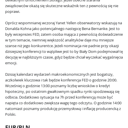
delikatnym umocnieniem złotego. Jeżeli obecne starania
związkowców okażą się skuteczne wskaźnik ten z pewnością się nie
poprawi.
Oprócz wspomnianej wczoraj Yanet Yellen obserwatorzy wskazują na
Donalda Kohna jako potencjalnego następcę Bena Bernanke. Jest to
były wiceprezes FED, zatem osoba mająca z pewnością doświadczenie
w tym temacie, niemniej większość analityków daje mu mniejsze
szanse niż jego konkurentce. Jeżeli nominacja nie padnie przy okazji
dzisiejszej konferencji to wątpliwe jest to by Biały Dom podejmował tę
decyzję w najbliższym czasie, gdyż będzie chciał wyczekać wygaśnięcia
emocji.
Dzisiaj kalendarz wydarzeń makroekonomicznych jest bogatszy,
aczkolwiek kluczowa i tak będzie konferencja FED o godzinie 20:00.
Wcześniej o godzinie 13:00 poznamy liczbę wniosków o kredyt
hipoteczny, po ostatnim gwałtownym spadku rynki spodziewają się
odbicia. Dodatkowo sytuacja na 7h przed konferencją może być
napięta co dodatkowo zwiększa wagę tego odczytu. O godzinie 14:00
natomiast poznamy produkcję przemysłową i inflację producencką z
Polski.
EUR/PLN