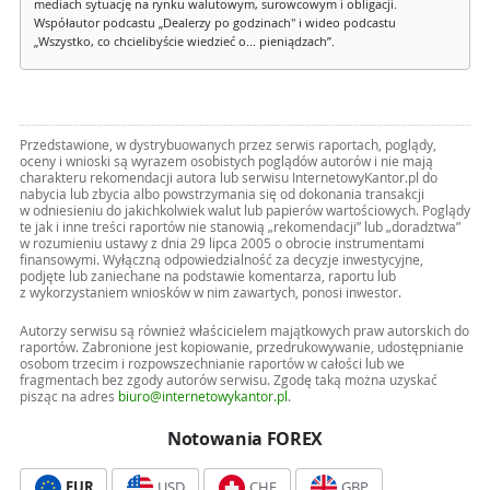
mediach sytuację na rynku walutowym, surowcowym i obligacji.
Współautor podcastu „Dealerzy po godzinach" i wideo podcastu
„Wszystko, co chcielibyście wiedzieć o... pieniądzach”.
Przedstawione, w dystrybuowanych przez serwis raportach, poglądy,
oceny i wnioski są wyrazem osobistych poglądów autorów i nie mają
charakteru rekomendacji autora lub serwisu InternetowyKantor.pl do
nabycia lub zbycia albo powstrzymania się od dokonania transakcji
w odniesieniu do jakichkolwiek walut lub papierów wartościowych. Poglądy
te jak i inne treści raportów nie stanowią „rekomendacji” lub „doradztwa”
w rozumieniu ustawy z dnia 29 lipca 2005 o obrocie instrumentami
finansowymi. Wyłączną odpowiedzialność za decyzje inwestycyjne,
podjęte lub zaniechane na podstawie komentarza, raportu lub
z wykorzystaniem wniosków w nim zawartych, ponosi inwestor.
Autorzy serwisu są również właścicielem majątkowych praw autorskich do
raportów. Zabronione jest kopiowanie, przedrukowywanie, udostępnianie
osobom trzecim i rozpowszechnianie raportów w całości lub we
fragmentach bez zgody autorów serwisu. Zgodę taką można uzyskać
pisząc na adres
biuro@internetowykantor.pl
.
Notowania FOREX
EUR
USD
CHF
GBP