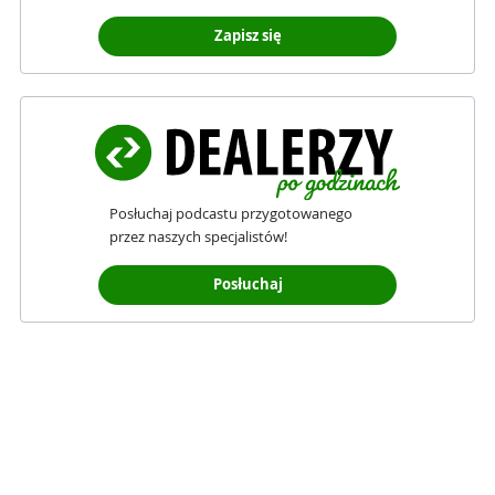
Zapisz się
Posłuchaj podcastu przygotowanego
przez naszych specjalistów!
Posłuchaj
Polityka cookies
Serwis InternetowyKantor.pl wykorzystuje pliki cookies. 
Możesz zaakceptować lub odrzucić wszystkie pliki 
cookies poza niezbędnymi do funkcjonowania serwisu 
oraz zmienić ich ustawienia. Twoja zgoda na 