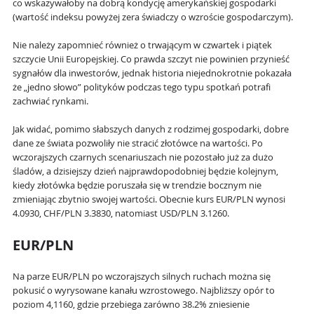
co wskazywałoby na dobrą kondycję amerykańskiej gospodarki
(wartość indeksu powyżej zera świadczy o wzroście gospodarczym).
Nie należy zapomnieć również o trwającym w czwartek i piątek
szczycie Unii Europejskiej. Co prawda szczyt nie powinien przynieść
sygnałów dla inwestorów, jednak historia niejednokrotnie pokazała
że „jedno słowo” polityków podczas tego typu spotkań potrafi
zachwiać rynkami.
Jak widać, pomimo słabszych danych z rodzimej gospodarki, dobre
dane ze świata pozwoliły nie stracić złotówce na wartości. Po
wczorajszych czarnych scenariuszach nie pozostało już za dużo
śladów, a dzisiejszy dzień najprawdopodobniej będzie kolejnym,
kiedy złotówka będzie poruszała się w trendzie bocznym nie
zmieniając zbytnio swojej wartości. Obecnie kurs EUR/PLN wynosi
4.0930, CHF/PLN 3.3830, natomiast USD/PLN 3.1260.
EUR/PLN
Na parze EUR/PLN po wczorajszych silnych ruchach można się
pokusić o wyrysowane kanału wzrostowego. Najbliższy opór to
poziom 4,1160, gdzie przebiega zarówno 38.2% zniesienie