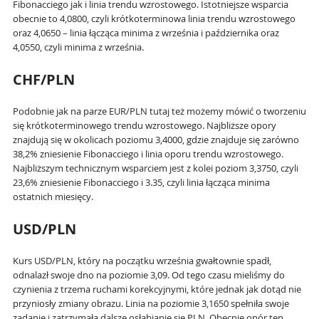
Fibonacciego jak i linia trendu wzrostowego. Istotniejsze wsparcia
obecnie to 4,0800, czyli krótkoterminowa linia trendu wzrostowego
oraz 4,0650 – linia łącząca minima z września i października oraz
4,0550, czyli minima z września.
CHF/PLN
Podobnie jak na parze EUR/PLN tutaj też możemy mówić o tworzeniu
się krótkoterminowego trendu wzrostowego. Najbliższe opory
znajdują się w okolicach poziomu 3,4000, gdzie znajduje się zarówno
38,2% zniesienie Fibonacciego i linia oporu trendu wzrostowego.
Najbliższym technicznym wsparciem jest z kolei poziom 3,3750, czyli
23,6% zniesienie Fibonacciego i 3.35, czyli linia łącząca minima
ostatnich miesięcy.
USD/PLN
Kurs USD/PLN, który na początku września gwałtownie spadł,
odnalazł swoje dno na poziomie 3,09. Od tego czasu mieliśmy do
czynienia z trzema ruchami korekcyjnymi, które jednak jak dotąd nie
przyniosły zmiany obrazu. Linia na poziomie 3,1650 spełniła swoje
zadanie i zatrzymała dalsze osłabianie się PLN. Obecnie opór ten