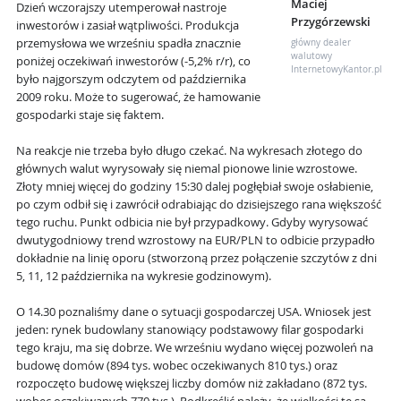
Maciej
Dzień wczorajszy utemperował nastroje
Przygórzewski
inwestorów i zasiał wątpliwości. Produkcja
przemysłowa we wrześniu spadła znacznie
główny dealer
walutowy
poniżej oczekiwań inwestorów (-5,2% r/r), co
InternetowyKantor.pl
było najgorszym odczytem od października
2009 roku. Może to sugerować, że hamowanie
gospodarki staje się faktem.
Na reakcje nie trzeba było długo czekać. Na wykresach złotego do
głównych walut wyrysowały się niemal pionowe linie wzrostowe.
Złoty mniej więcej do godziny 15:30 dalej pogłębiał swoje osłabienie,
po czym odbił się i zawrócił odrabiając do dzisiejszego rana większość
tego ruchu. Punkt odbicia nie był przypadkowy. Gdyby wyrysować
dwutygodniowy trend wzrostowy na EUR/PLN to odbicie przypadło
dokładnie na linię oporu (stworzoną przez połączenie szczytów z dni
5, 11, 12 października na wykresie godzinowym).
O 14.30 poznaliśmy dane o sytuacji gospodarczej USA. Wniosek jest
jeden: rynek budowlany stanowiący podstawowy filar gospodarki
tego kraju, ma się dobrze. We wrześniu wydano więcej pozwoleń na
budowę domów (894 tys. wobec oczekiwanych 810 tys.) oraz
rozpoczęto budowę większej liczby domów niż zakładano (872 tys.