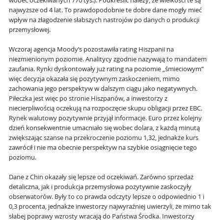
wobec oczekiwanych 770 tys.). Podkreślić należy, że wielkości te są
najwyższe od 4 lat. To prawdopodobnie te dobre dane mogły mieć
wpływ na złagodzenie słabszych nastrojów po danych o produkcji
przemysłowej.
Wczoraj agencja Moody’s pozostawiła rating Hiszpanii na
niezmienionym poziomie. Analitycy zgodnie nazywają to mandatem
zaufania. Rynki dyskontowały już rating na poziomie „śmieciowym”
więc decyzja okazała się pozytywnym zaskoczeniem, mimo
zachowania jego perspektyw w dalszym ciągu jako negatywnych.
Piłeczka jest więc po stronie Hiszpanów, a inwestorzy z
niecierpliwością oczekują na rozpoczęcie skupu obligacji przez EBC.
Rynek walutowy pozytywnie przyjął informacje. Euro przez kolejny
dzień konsekwentnie umacniało się wobec dolara, z każdą minutą
zwiększając szanse na przekroczenie poziomu 1,32, jednakże kurs
zawrócił i nie ma obecnie perspektyw na szybkie osiągnięcie tego
poziomu.
Dane z Chin okazały się lepsze od oczekiwań. Zarówno sprzedaż
detaliczna, jak i produkcja przemysłowa pozytywnie zaskoczyły
obserwatorów. Były to co prawda odczyty lepsze o odpowiednio 1 i
0,3 procenta, jednakże inwestorzy najwyraźniej uwierzyli, że mimo tak
słabej poprawy wzrosty wracają do Państwa Środka. Inwestorzy