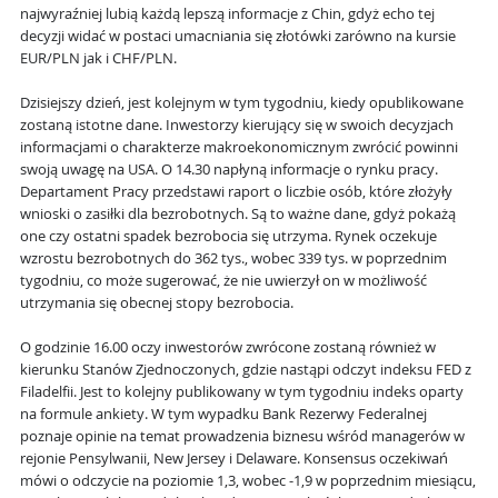
najwyraźniej lubią każdą lepszą informacje z Chin, gdyż echo tej
decyzji widać w postaci umacniania się złotówki zarówno na kursie
EUR/PLN jak i CHF/PLN.
Dzisiejszy dzień, jest kolejnym w tym tygodniu, kiedy opublikowane
zostaną istotne dane. Inwestorzy kierujący się w swoich decyzjach
informacjami o charakterze makroekonomicznym zwrócić powinni
swoją uwagę na USA. O 14.30 napłyną informacje o rynku pracy.
Departament Pracy przedstawi raport o liczbie osób, które złożyły
wnioski o zasiłki dla bezrobotnych. Są to ważne dane, gdyż pokażą
one czy ostatni spadek bezrobocia się utrzyma. Rynek oczekuje
wzrostu bezrobotnych do 362 tys., wobec 339 tys. w poprzednim
tygodniu, co może sugerować, że nie uwierzył on w możliwość
utrzymania się obecnej stopy bezrobocia.
O godzinie 16.00 oczy inwestorów zwrócone zostaną również w
kierunku Stanów Zjednoczonych, gdzie nastąpi odczyt indeksu FED z
Filadelfii. Jest to kolejny publikowany w tym tygodniu indeks oparty
na formule ankiety. W tym wypadku Bank Rezerwy Federalnej
poznaje opinie na temat prowadzenia biznesu wśród managerów w
rejonie Pensylwanii, New Jersey i Delaware. Konsensus oczekiwań
mówi o odczycie na poziomie 1,3, wobec -1,9 w poprzednim miesiącu,