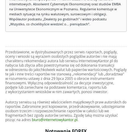
internetowych. Absolwent Cybernetyki Ekonomicznej oraz studiów EMBA
na Uniwersytecie Ekonomicznym w Poznaniu. Regularnie komentuje w
mediach sytuację na rynku walutowym, surowcowym i obligacji.
Współautor podcastu „Dealerzy po godzinach" i wideo podcastu
„Wszystko, co chcielibyście wiedzieć o... pieniądzach”.
Przedstawione, w dystrybuowanych przez serwis raportach, poglądy,
oceny i wnioski są wyrazem osobistych poglądów autorów i nie mają
charakteru rekomendacji autora lub serwisu InternetowyKantor.pl do
nabycia lub zbycia albo powstrzymania się od dokonania transakcji
w odniesieniu do jakichkolwiek walut lub papierów wartościowych. Poglądy
te jak i inne treści raportów nie stanowią „rekomendacji” lub „doradztwa”
w rozumieniu ustawy z dnia 29 lipca 2005 o obrocie instrumentami
finansowymi. Wyłączną odpowiedzialność za decyzje inwestycyjne,
podjęte lub zaniechane na podstawie komentarza, raportu lub
z wykorzystaniem wniosków w nim zawartych, ponosi inwestor.
Autorzy serwisu są również właścicielem majątkowych praw autorskich do
raportów. Zabronione jest kopiowanie, przedrukowywanie, udostępnianie
osobom trzecim i rozpowszechnianie raportów w całości lub we
fragmentach bez zgody autorów serwisu. Zgodę taką można uzyskać
pisząc na adres
biuro@internetowykantor.pl
.
Notowania FOREX