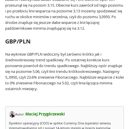
przesunął się na poziom 3.15. Obecnie kurs zawrócił od tego poziomu
i po przebiciu linii wsparcia na poziomie 3,13 możemy spodziewać się
ruchu w okolice minimów z września, czyli do poziomu 3,0950. Po
drodze znajduje się jeszcze słabe wsparcie z linii łączącej
październikowe minima znajdującej się na 3.12.
GBP/PLN
Na wykresie GBP/PLN widoczny był zarówno krótko jak i
średniookresowy trend spadkowy. Po ostatniej korekcie kurs
ponownie powrócił do trendu spadkowego. Najbliższy opór znajduje
się na poziomie 5.06, czyli linii trendu krótkookresowego. Następny
5,.0950, czyli 23.6% zniesienie Fibonacciego. Najbliższe wsparcie z kolei
to 0% zniesienie Fibonacciego na 5.02, czyli linia łącząca minima
ostatnich miesięcy.
Maciej Przygórzewski
Autor:
Dyrektor operacyjny (COO) w spółce Currency One (operator serwisu
InternetowyKantor.pl) z ponad 14-letnim stażem w branży kantorów