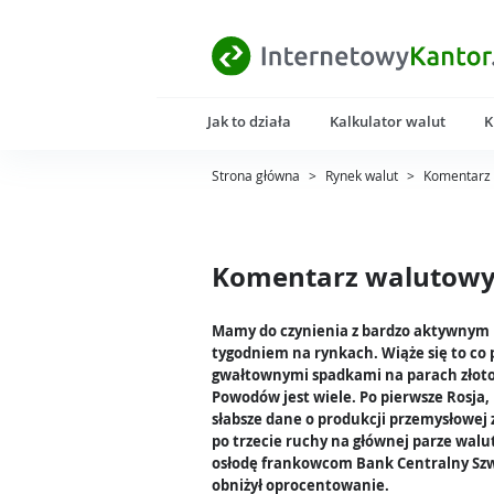
Jak to działa
Kalkulator walut
K
Strona główna
>
Rynek walut
>
Komentarz 
Komentarz walutowy 
Mamy do czynienia z bardzo aktywnym
tygodniem na rynkach. Wiąże się to co
gwałtownymi spadkami na parach złot
Powodów jest wiele. Po pierwsze Rosja,
słabsze dane o produkcji przemysłowej z
po trzecie ruchy na głównej parze walu
osłodę frankowcom Bank Centralny Szw
obniżył oprocentowanie.