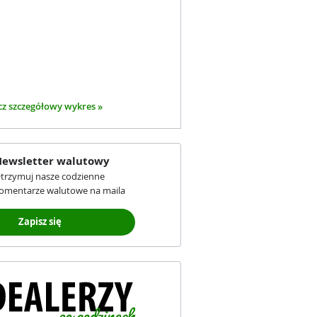
z szczegółowy wykres »
ewsletter walutowy
trzymuj nasze codzienne
omentarze walutowe na maila
Zapisz się