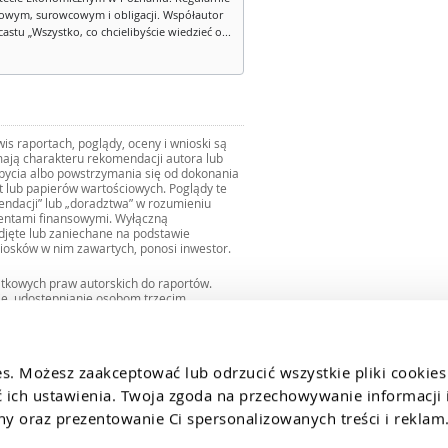
owym, surowcowym i obligacji. Współautor
stu „Wszystko, co chcielibyście wiedzieć o...
s raportach, poglądy, oceny i wnioski są
ają charakteru rekomendacji autora lub
zbycia albo powstrzymania się od dokonania
ut lub papierów wartościowych. Poglądy te
mendacji” lub „doradztwa” w rozumieniu
mentami finansowymi. Wyłączną
djęte lub zaniechane na podstawie
iosków w nim zawartych, ponosi inwestor.
ątkowych praw autorskich do raportów.
ie, udostępnianie osobom trzecim
we fragmentach bez zgody autorów serwisu.
uro@internetowykantor.pl
.
es. Możesz zaakceptować lub odrzucić wszystkie pliki cookies
ich ustawienia. Twoja zgoda na przechowywanie informacji i
 oraz prezentowanie Ci spersonalizowanych treści i reklam.