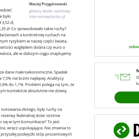
Maciej Przygórzewski
edzieć
główny dealer walutowy
e było
InternetowyKantor.pl
 3,52 zł,
 5,35 zł. Co spowodowało takie ruchy?
darzeniach a konkretniej ruchach na
nym ryzykiem w naszej części świata.
zobac
wartości względem dolara czy euro o
 waluta, ale w dalszym ciągu znajdujemy
N
jsze dane makroekonomiczne. Spadek
O
7,5% nie brzmi najlepiej. Analitycy
k
 1,6% do 1,1%. Problem polega na tym, że
ym kontekście absolutnie nie dziwią
notowania złotego, były ruchy na
rezerwy federalnej dolar istotnie
o się w tym komunikacie? To jest
dne, wręcz uspokajające. Nie zmienia to
dź przyszłej podwyżki stóp procentowych