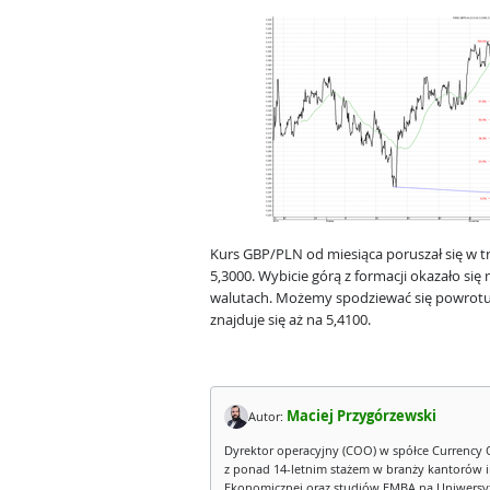
Kurs GBP/PLN od miesiąca poruszał się w t
5,3000. Wybicie górą z formacji okazało się
walutach. Możemy spodziewać się powrotu
znajduje się aż na 5,4100.
Maciej Przygórzewski
Autor:
Dyrektor operacyjny (COO) w spółce Currency 
z ponad 14-letnim stażem w branży kantorów 
Ekonomicznej oraz studiów EMBA na Uniwersy