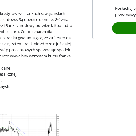
Posłuchaj 
kredytów we frankach szwajcarskich.
przez naszy
rocentowe. Są obecnie ujemne. Główna
rski Bank Narodowy potwierdził ponadto
obec euro. Co to oznacza dla
s franka gwarantująca, że za 1 euro da
działa, zatem frank nie zdrożeje już dalej
 stóp procentowych spowoduje spadek
st raty wywołany wzrostem kursu franka.
e dane:
talicznej,
,
tnych,