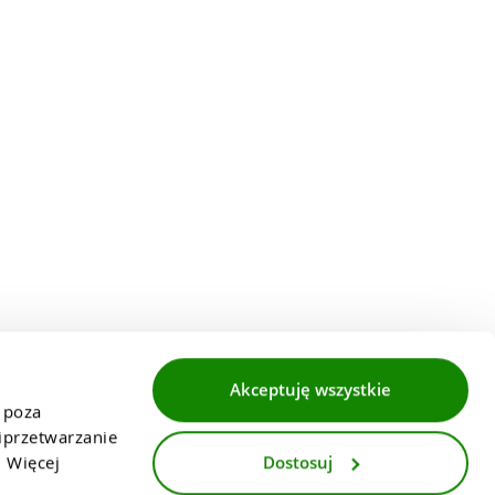
Akceptuję wszystkie
 poza 
przetwarzanie 
Dostosuj
 Więcej 