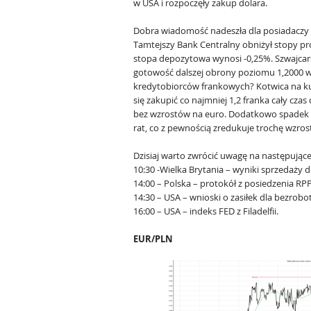
w USA i rozpoczęły zakup dolara.
Dobra wiadomość nadeszła dla posiadaczy 
Tamtejszy Bank Centralny obniżył stopy p
stopa depozytowa wynosi -0,25%. Szwajca
gotowość dalszej obrony poziomu 1,2000 w
kredytobiorców frankowych? Kotwica na kur
się zakupić co najmniej 1,2 franka cały czas 
bez wzrostów na euro. Dodatkowo spadek
rat, co z pewnością zredukuje trochę wzro
Dzisiaj warto zwrócić uwagę na następując
10:30 -Wielka Brytania – wyniki sprzedaży de
14:00 – Polska – protokół z posiedzenia RPP
14:30 – USA – wnioski o zasiłek dla bezrobo
16:00 – USA – indeks FED z Filadelfii.
EUR/PLN