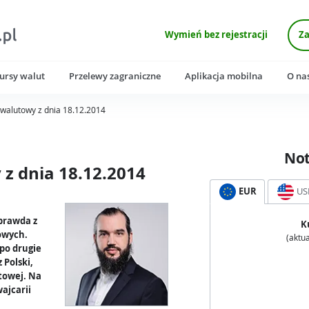
Wymień bez rejestracji
Za
ursy walut
Przelewy zagraniczne
Aplikacja mobilna
O na
walutowy z dnia 18.12.2014
No
z dnia 18.12.2014
EUR
US
 prawda z
K
owych.
(aktua
 po drugie
 Polski,
towej. Na
ajcarii