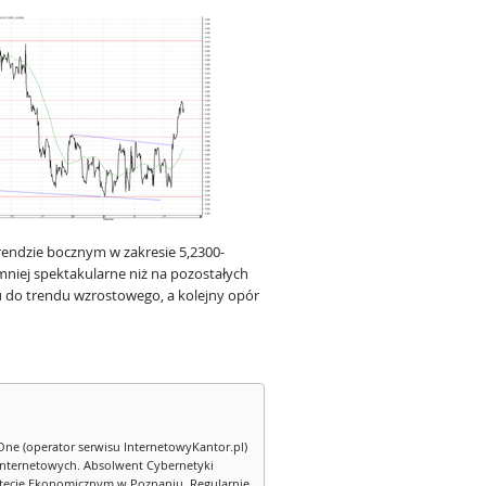
rendzie bocznym w zakresie 5,2300-
 mniej spektakularne niż na pozostałych
 do trendu wzrostowego, a kolejny opór
One (operator serwisu InternetowyKantor.pl)
internetowych. Absolwent Cybernetyki
tecie Ekonomicznym w Poznaniu. Regularnie