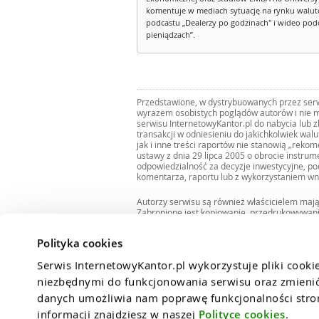
komentuje w mediach sytuację na rynku walut
podcastu „Dealerzy po godzinach" i wideo podca
pieniądzach”.
Przedstawione, w dystrybuowanych przez serwi
wyrazem osobistych poglądów autorów i nie m
serwisu InternetowyKantor.pl do nabycia lub 
transakcji w odniesieniu do jakichkolwiek wal
jak i inne treści raportów nie stanowią „reko
ustawy z dnia 29 lipca 2005 o obrocie instru
odpowiedzialność za decyzje inwestycyjne, po
komentarza, raportu lub z wykorzystaniem wn
Autorzy serwisu są również właścicielem maj
Zabronione jest kopiowanie, przedrukowywan
i rozpowszechnianie raportów w całości lub 
Zgodę taką można uzyskać pisząc na adres
bi
Polityka cookies
Serwis InternetowyKantor.pl wykorzystuje pliki cooki
niezbędnymi do funkcjonowania serwisu oraz zmienić 
danych umożliwia nam poprawę funkcjonalności strony
informacji znajdziesz w naszej 
Polityce cookies
.