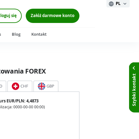
PL
loguj się
Załóż darmowe konto
s
Blog
Kontakt
towania FOREX
Szybki kontakt
D
CHF
GBP
urs
EUR
/PLN:
4,4873
lizacja:
0000-00-00 00:00
)