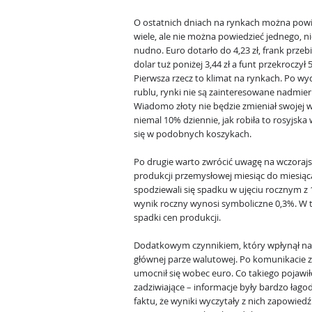
O ostatnich dniach na rynkach można powi
wiele, ale nie można powiedzieć jednego, ni
nudno. Euro dotarło do 4,23 zł, frank przebił
dolar tuż poniżej 3,44 zł a funt przekroczył
Pierwsza rzecz to klimat na rynkach. Po wy
rublu, rynki nie są zainteresowane nadmier
Wiadomo złoty nie będzie zmieniał swojej 
niemal 10% dziennie, jak robiła to rosyjska
się w podobnych koszykach.
Po drugie warto zwrócić uwagę na wczora
produkcji przemysłowej miesiąc do miesiąca 
spodziewali się spadku w ujęciu rocznym z
wynik roczny wynosi symboliczne 0,3%. W t
spadki cen produkcji.
Dodatkowym czynnikiem, który wpłynął na 
głównej parze walutowej. Po komunikacie z 
umocnił się wobec euro. Co takiego pojawił
zadziwiające – informacje były bardzo łago
faktu, że wyniki wyczytały z nich zapowie