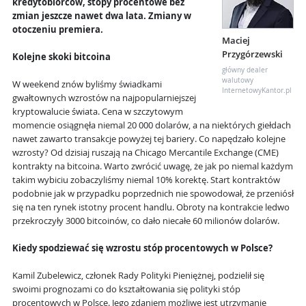
kredytobiorców, stopy procentowe bez
zmian jeszcze nawet dwa lata. Zmiany w
otoczeniu premiera.
Maciej
Przygórzewski
Kolejne skoki bitcoina
główny dealer
walutowy
W weekend znów byliśmy świadkami
InternetowyKantor.pl
gwałtownych wzrostów na najpopularniejszej
kryptowalucie świata. Cena w szczytowym
momencie osiągnęła niemal 20 000 dolarów, a na niektórych giełdach
nawet zawarto transakcje powyżej tej bariery. Co napędzało kolejne
wzrosty? Od dzisiaj ruszają na Chicago Mercantile Exchange (CME)
kontrakty na bitcoina. Warto zwrócić uwagę, że jak po niemal każdym
takim wybiciu zobaczyliśmy niemal 10% korektę. Start kontraktów
podobnie jak w przypadku poprzednich nie spowodował, że przeniósł
się na ten rynek istotny procent handlu. Obroty na kontrakcie ledwo
przekroczyły 3000 bitcoinów, co dało niecałe 60 milionów dolarów.
Kiedy spodziewać się wzrostu stóp procentowych w Polsce?
Kamil Zubelewicz, członek Rady Polityki Pieniężnej, podzielił się
swoimi prognozami co do kształtowania się polityki stóp
procentowych w Polsce. Jego zdaniem możliwe jest utrzymanie