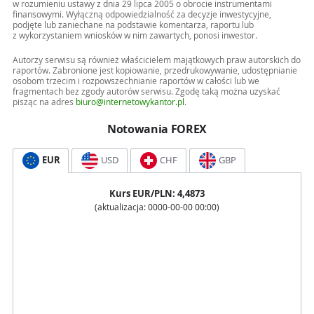
w rozumieniu ustawy z dnia 29 lipca 2005 o obrocie instrumentami
finansowymi. Wyłączną odpowiedzialność za decyzje inwestycyjne,
podjęte lub zaniechane na podstawie komentarza, raportu lub
z wykorzystaniem wniosków w nim zawartych, ponosi inwestor.
Autorzy serwisu są również właścicielem majątkowych praw autorskich do
raportów. Zabronione jest kopiowanie, przedrukowywanie, udostępnianie
osobom trzecim i rozpowszechnianie raportów w całości lub we
fragmentach bez zgody autorów serwisu. Zgodę taką można uzyskać
pisząc na adres
biuro@internetowykantor.pl
.
Notowania FOREX
EUR
USD
CHF
GBP
Kurs
EUR
/PLN:
4,4873
(aktualizacja:
0000-00-00 00:00
)