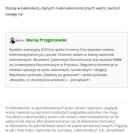
Dzisiaj w kalendarzu danych makroekonomicznych warto zwrócić
uwagę na:
Maciej Przygórzewski
Autor:
Dyrektor operacyjny (COO) w spółce Currency One (operator serwisu
InternetowyKantor.pl) z ponad 14-letnim stażem w branży kantorów
internetowych. Absolwent Cybernetyki Ekonomicznej oraz studiów EMBA
na Uniwersytecie Ekonomicznym w Poznaniu. Regularnie komentuje w
mediach sytuację na rynku walutowym, surowcowym i obligacji.
Współautor podcastu „Dealerzy po godzinach" i wideo podcastu
„Wszystko, co chcielibyście wiedzieć o... pieniądzach”.
Przedstawione, w dystrybuowanych przez serwis raportach, poglądy,
oceny i wnioski są wyrazem osobistych poglądów autorów i nie mają
charakteru rekomendacji autora lub serwisu InternetowyKantor.pl do
nabycia lub zbycia albo powstrzymania się od dokonania transakcji
w odniesieniu do jakichkolwiek walut lub papierów wartościowych. Poglądy
te jak i inne treści raportów nie stanowią „rekomendacji” lub „doradztwa”