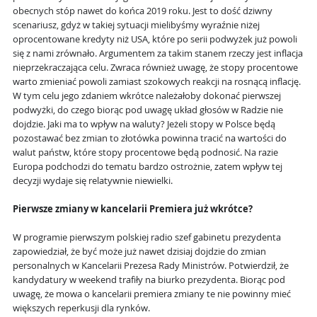
obecnych stóp nawet do końca 2019 roku. Jest to dość dziwny
scenariusz, gdyż w takiej sytuacji mielibyśmy wyraźnie niżej
oprocentowane kredyty niż USA, które po serii podwyżek już powoli
się z nami zrównało. Argumentem za takim stanem rzeczy jest inflacja
nieprzekraczająca celu. Zwraca również uwagę, że stopy procentowe
warto zmieniać powoli zamiast szokowych reakcji na rosnącą inflację.
W tym celu jego zdaniem wkrótce należałoby dokonać pierwszej
podwyżki, do czego biorąc pod uwagę układ głosów w Radzie nie
dojdzie. Jaki ma to wpływ na waluty? Jeżeli stopy w Polsce będą
pozostawać bez zmian to złotówka powinna tracić na wartości do
walut państw, które stopy procentowe będą podnosić. Na razie
Europa podchodzi do tematu bardzo ostrożnie, zatem wpływ tej
decyzji wydaje się relatywnie niewielki.
Pierwsze zmiany w kancelarii Premiera już wkrótce?
W programie pierwszym polskiej radio szef gabinetu prezydenta
zapowiedział, że być może już nawet dzisiaj dojdzie do zmian
personalnych w Kancelarii Prezesa Rady Ministrów. Potwierdził, że
kandydatury w weekend trafiły na biurko prezydenta. Biorąc pod
uwagę, że mowa o kancelarii premiera zmiany te nie powinny mieć
większych reperkusji dla rynków.