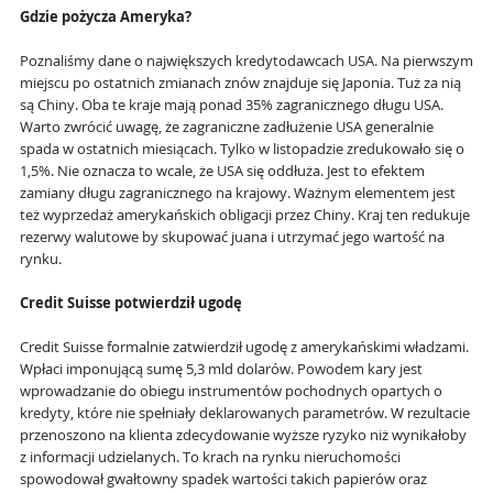
Gdzie pożycza Ameryka?
Poznaliśmy dane o największych kredytodawcach USA. Na pierwszym
miejscu po ostatnich zmianach znów znajduje się Japonia. Tuż za nią
są Chiny. Oba te kraje mają ponad 35% zagranicznego długu USA.
Warto zwrócić uwagę, że zagraniczne zadłużenie USA generalnie
spada w ostatnich miesiącach. Tylko w listopadzie zredukowało się o
1,5%. Nie oznacza to wcale, że USA się oddłuża. Jest to efektem
zamiany długu zagranicznego na krajowy. Ważnym elementem jest
też wyprzedaż amerykańskich obligacji przez Chiny. Kraj ten redukuje
rezerwy walutowe by skupować juana i utrzymać jego wartość na
rynku.
Credit Suisse potwierdził ugodę
Credit Suisse formalnie zatwierdził ugodę z amerykańskimi władzami.
Wpłaci imponującą sumę 5,3 mld dolarów. Powodem kary jest
wprowadzanie do obiegu instrumentów pochodnych opartych o
kredyty, które nie spełniały deklarowanych parametrów. W rezultacie
przenoszono na klienta zdecydowanie wyższe ryzyko niż wynikałoby
z informacji udzielanych. To krach na rynku nieruchomości
spowodował gwałtowny spadek wartości takich papierów oraz