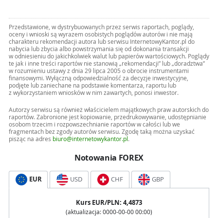
Przedstawione, w dystrybuowanych przez serwis raportach, poglądy,
oceny i wnioski są wyrazem osobistych poglądów autorów i nie mają
charakteru rekomendacji autora lub serwisu InternetowyKantor.pl do
nabycia lub zbycia albo powstrzymania się od dokonania transakcji
w odniesieniu do jakichkolwiek walut lub papierów wartościowych. Poglądy
te jak i inne treści raportów nie stanowią „rekomendacji” lub „doradztwa”
w rozumieniu ustawy z dnia 29 lipca 2005 o obrocie instrumentami
finansowymi. Wyłączną odpowiedzialność za decyzje inwestycyjne,
podjęte lub zaniechane na podstawie komentarza, raportu lub
z wykorzystaniem wniosków w nim zawartych, ponosi inwestor.
Autorzy serwisu są również właścicielem majątkowych praw autorskich do
raportów. Zabronione jest kopiowanie, przedrukowywanie, udostępnianie
osobom trzecim i rozpowszechnianie raportów w całości lub we
fragmentach bez zgody autorów serwisu. Zgodę taką można uzyskać
pisząc na adres
biuro@internetowykantor.pl
.
Notowania FOREX
EUR
USD
CHF
GBP
Kurs
EUR
/PLN:
4,4873
(aktualizacja:
0000-00-00 00:00
)