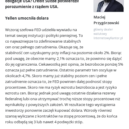
obligacje USA? Credit Suisse potwierdził
porozumienie z rządem USA.
Maciej
Yellen umocniła dolara
Przygórzewski
Wczoraj szefowa FED udzieliła wywiadu na
główny dealer
walutowy
temat swojej instytucji i polityki pieniężnej. To
InternetowyKantor.pl
co najważniejsze to zdefiniowanie stabilnych
cen oraz pełnego zatrudnienia. Okazuje się, że
stabilność cen uzyskujemy przy inflacji na poziomie około 2%. Biorąc
pod uwagę, że obecnie mamy 2,1% oznacza to, że powinno się dążyć
do jej ograniczenia. Ciekawostką jest opinia, że bezrobocie poniżej 5%
oznacza już pełne zatrudnienie. Ostatnio parametr ten oscyluje w
okolicach 4,7%. Skoro mamy już stabilny poziom cen i pełne
zatrudnienie oznacza to, że FED powinien dalej podnosić stopy
procentowe. Skoro nie ma ryzyk wzrostu bezrobocia a jest ryzyko
wzrostu cen. Biorąc jednak pod uwagę ostatnie działania rezerwy
federalnej lubi ona utrzymywać trochę niższe stopy procentowe niż
wynikałoby z powyższych założeń. W rezultacie tego wystąpienia
inwestorzy ponownie zaczęli kupować dolara. Wzrosły również
szansę wyliczane z kontraktów na stopę procentową, że do końca
roku odbędą się 3 lub nawet 4 podwyżki stóp.