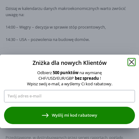
Dzisiaj w kalendarzu danych makroekonomicznych warto zwrócić
uwagę na:
14:00 – Węgry – decyzja w sprawie stóp procentowych,
14:30 – USA – pozwolenia na budowę domów.
Zniżka dla nowych Klientów
Maciej Przygórzewski
Autor:
Odbierz
500 punktów
na wymianę
Dyrektor operacyjny (COO) w spółce Currency One (operator serwisu
CHF/USD/EUR/GBP
bez spreadu
!
InternetowyKantor.pl) z ponad 14-letnim stażem w branży kantorów
Wpisz swój e-mail, a wyślemy Ci kod rabatowy.
internetowych. Absolwent Cybernetyki Ekonomicznej oraz studiów EMBA
na Uniwersytecie Ekonomicznym w Poznaniu. Regularnie komentuje w
mediach sytuację na rynku walutowym, surowcowym i obligacji.
Współautor podcastu „Dealerzy po godzinach" i wideo podcastu
„Wszystko, co chcielibyście wiedzieć o... pieniądzach”.
Wyrażam zgodę na przetwarzanie moich danych osobowych
Wyślij mi kod rabatowy
w zakresie adresu mailowego na wysyłanie kodu rabatowego, zgodnie
z ustawa o świadczeniu usług drogą elektroniczną.
Administratorem danych osobowych jest Currency One S.A. z siedzibą
Przedstawione, w dystrybuowanych przez serwis raportach, poglądy,