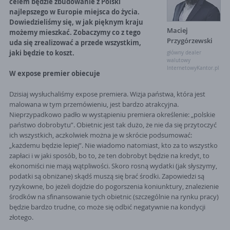
celem będzie zbudowanie z Polski
najlepszego w Europie miejsca do życia.
Dowiedzieliśmy się, w jak pięknym kraju
Maciej
możemy mieszkać. Zobaczymy co z tego
Przygórzewski
uda się zrealizować a przede wszystkim,
jaki będzie to koszt.
główny dealer
walutowy
InternetowyKantor.pl
W expose premier obiecuje
Dzisiaj wysłuchaliśmy expose premiera. Wizja państwa, która jest
malowana w tym przemówieniu, jest bardzo atrakcyjna.
Nieprzypadkowo padło w wystąpieniu premiera określenie:
„
polskie
państwo dobrobytu”. Obietnic jest tak dużo, że nie da się przytoczyć
ich wszystkich, aczkolwiek można je w skrócie podsumować:
„
każdemu będzie lepiej”. Nie wiadomo natomiast, kto za to wszystko
zapłaci i w jaki sposób, bo to, że ten dobrobyt będzie na kredyt, to
ekonomiści nie mają wątpliwości. Skoro rosną wydatki (jak słyszymy,
podatki są obniżane) skądś muszą się brać środki. Zapowiedzi są
ryzykowne, bo jeżeli dojdzie do pogorszenia koniunktury, znalezienie
środków na sfinansowanie tych obietnic (szczególnie na rynku pracy)
będzie bardzo trudne, co może się odbić negatywnie na kondycji
złotego.