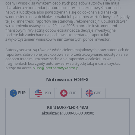
w Poznaniu 61-754, ul. Szyperska 14, operator serwisu
oceny i wnioski są wyrazem osobistych poglądów autorów i nie mają
InternetowyKantor.pl. Zgoda jest dobrowolna. Pamiętaj, ze w każdym
charakteru rekomendacji autora lub serwisu InternetowyKantor.pl do
nabycia lub zbycia albo powstrzymania się od dokonania transakcji
momencie mozższ odwołac zgodę. Twoje dane osobowe nie beda
w odniesieniu do jakichkolwiek walut lub papierów wartościowych. Poglądy
przekazywane poza granice EOG ani udostępnianie organizacjom
te jak i inne treści raportów nie stanowią „rekomendacji” lub „doradztwa”
miedzynarodowym.
w rozumieniu ustawy z dnia 29 lipca 2005 o obrocie instrumentami
finansowymi. Wyłączną odpowiedzialność za decyzje inwestycyjne,
podjęte lub zaniechane na podstawie komentarza, raportu lub
z wykorzystaniem wniosków w nim zawartych, ponosi inwestor.
Autorzy serwisu są również właścicielem majątkowych praw autorskich do
raportów. Zabronione jest kopiowanie, przedrukowywanie, udostępnianie
osobom trzecim i rozpowszechnianie raportów w całości lub we
fragmentach bez zgody autorów serwisu. Zgodę taką można uzyskać
pisząc na adres
biuro@internetowykantor.pl
.
Notowania FOREX
EUR
USD
CHF
GBP
Kurs
EUR
/PLN:
4,4873
(aktualizacja:
0000-00-00 00:00
)