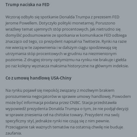
Trump naciska na FED
Wczoraj odbyło się spotkanie Donalda Trumpa z prezesem FED
Jerome Powellem. Dotyczyło polityki monetarnej. Poruszono
wrażliwy temat ujemnych stóp procentowych. Jak nietrudno się
domyślić podsumowanie ze spotkania w komunikacie FED odbiega
znacząco od tego, co prezydent napisał na Twitterze. Rynki na razie
nie wierzą w te zapewnienia i w dalszym ciągu spodziewają się
utrzymania stóp procentowych w grudniu na niezmienionym
poziomie. Z drugiej strony optymizmu na rynku nie brakuje i giełda
po raz kolejny wyznacza maksima historyczne na głównym indeksie.
Co z umową handlową USA-Chiny
Na rynku pojawił się niepokój związany z możliwym brakiem
porozumienia negocjatorów w sprawie umowy handlowej. Powodem
może być informacja podana przez CNBC. Stacja przedstawiła
wypowiedź prezydenta Donalda Trumpa o tym, że nie podjął decyzji
w sprawie zniesienia ceł na chińskie towary. Prezydent ma swój
specyficzny styl, jednakże rynki nie czują się z nim pewnie.
Przeciąganie tak ważnych tematów na ostatnią chwilę nie buduje
zaufania.