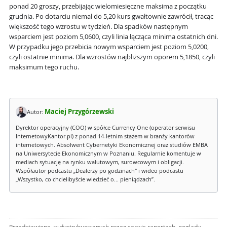
ponad 20 groszy, przebijając wielomiesięczne maksima z początku
grudnia. Po dotarciu niemal do 5,20 kurs gwałtownie zawrócił, tracąc
większość tego wzrostu w tydzień. Dla spadków następnym
wsparciem jest poziom 5,0600, czyli linia łącząca minima ostatnich dni.
W przypadku jego przebicia nowym wsparciem jest poziom 5,0200,
czyli ostatnie minima. Dla wzrostów najbliższym oporem 5,1850, czyli
maksimum tego ruchu.
Maciej Przygórzewski
Autor:
Dyrektor operacyjny (COO) w spółce Currency One (operator serwisu
InternetowyKantor.pl) z ponad 14-letnim stażem w branży kantorów
internetowych. Absolwent Cybernetyki Ekonomicznej oraz studiów EMBA
na Uniwersytecie Ekonomicznym w Poznaniu. Regularnie komentuje w
mediach sytuację na rynku walutowym, surowcowym i obligacji.
Współautor podcastu „Dealerzy po godzinach" i wideo podcastu
„Wszystko, co chcielibyście wiedzieć o... pieniądzach”.