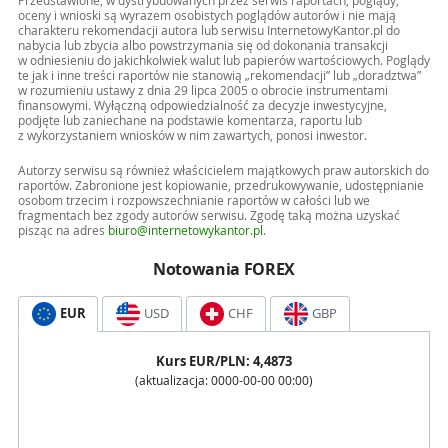
Przedstawione, w dystrybuowanych przez serwis raportach, poglądy,
oceny i wnioski są wyrazem osobistych poglądów autorów i nie mają
charakteru rekomendacji autora lub serwisu InternetowyKantor.pl do
nabycia lub zbycia albo powstrzymania się od dokonania transakcji
w odniesieniu do jakichkolwiek walut lub papierów wartościowych. Poglądy
te jak i inne treści raportów nie stanowią „rekomendacji” lub „doradztwa”
w rozumieniu ustawy z dnia 29 lipca 2005 o obrocie instrumentami
finansowymi. Wyłączną odpowiedzialność za decyzje inwestycyjne,
podjęte lub zaniechane na podstawie komentarza, raportu lub
z wykorzystaniem wniosków w nim zawartych, ponosi inwestor.
Autorzy serwisu są również właścicielem majątkowych praw autorskich do
raportów. Zabronione jest kopiowanie, przedrukowywanie, udostępnianie
osobom trzecim i rozpowszechnianie raportów w całości lub we
fragmentach bez zgody autorów serwisu. Zgodę taką można uzyskać
pisząc na adres
biuro@internetowykantor.pl
.
Notowania FOREX
EUR
USD
CHF
GBP
Kurs
EUR
/PLN:
4,4873
(aktualizacja:
0000-00-00 00:00
)