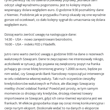
rynki pierwszy raz od dawna oczekiwały poprawy, jednakże sam
odczyt uległ wyraźnemu pogorszeniu. Jest to kolejny impuls
wspierający dolara względem euro. O godzinie 9:30 poznaliśmy dane
z Niemiec. Podobnie jak w przypadku Francji okazały się one wyraźnie
gorsze od oczekiwań, co dało kolejny sygnał do umacniania się dolara
względem euro.
Dzisiaj warto zwrócić uwagę na następujące dane:
14:30 – USA – nowo zarejestrowani bezrobotni,
16:00 – USA – indeks FED z Filadelfii.
Jutro rano warto zwrócić uwagę o godzinie 9:00 na dane o rezerwach
walutowych Szwajcarii. Dane te zwyczajowo nie interesowały nikogo,
aczkolwiek w sytuacji, gdy pojawia się zwiększony popyt na franka
pchający go coraz bliżej bronionej granicy 1.2000 za euro, będzie po
nim widać, czy Szwajcarski Bank Narodowy rozpoczął już interwencje
w celu osłabienia własnej waluty. Taki ruch oczywiście cieszyłby
kredytobiorców walutowych w Polsce, ale dlaczego Szwajcarzy
mieliby chcieć osłabiać franka? Powód jest prosty, w tym samym
momencie co drożeją raty kredytów, drożeją również towary
importowane ze Szwajcarii, gdyż ich cena również wyrażona jest we
frankach. W efekcie gospodarka staje się coraz mniej konkurencyjna i
cierpi na tym eksport. Doskonale widać to na danych o eksporcie