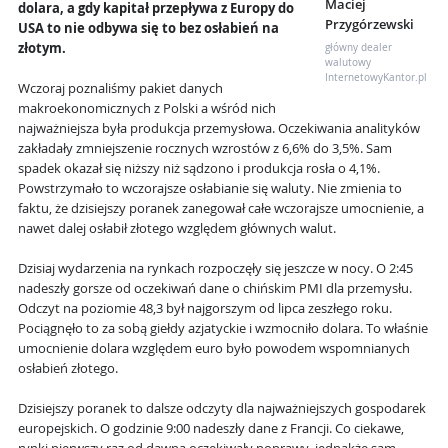
Maciej
dolara, a gdy kapitał przepływa z Europy do
Przygórzewski
USA to nie odbywa się to bez osłabień na
złotym.
główny dealer
walutowy
InternetowyKantor.pl
Wczoraj poznaliśmy pakiet danych
makroekonomicznych z Polski a wśród nich
najważniejsza była produkcja przemysłowa. Oczekiwania analityków
zakładały zmniejszenie rocznych wzrostów z 6,6% do 3,5%. Sam
spadek okazał się niższy niż sądzono i produkcja rosła o 4,1%.
Powstrzymało to wczorajsze osłabianie się waluty. Nie zmienia to
faktu, że dzisiejszy poranek zanegował całe wczorajsze umocnienie, a
nawet dalej osłabił złotego względem głównych walut.
Dzisiaj wydarzenia na rynkach rozpoczęły się jeszcze w nocy. O 2:45
nadeszły gorsze od oczekiwań dane o chińskim PMI dla przemysłu.
Odczyt na poziomie 48,3 był najgorszym od lipca zeszłego roku.
Pociągnęło to za sobą giełdy azjatyckie i wzmocniło dolara. To właśnie
umocnienie dolara względem euro było powodem wspomnianych
osłabień złotego.
Dzisiejszy poranek to dalsze odczyty dla najważniejszych gospodarek
europejskich. O godzinie 9:00 nadeszły dane z Francji. Co ciekawe,