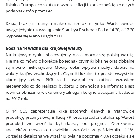
fiskalną Trumpa, co skutkuje wzrost inflacji i koniecznością kolejnych
podwyżek stóp przez Fed.
Dzisiaj brak jest danych makro na szerokim rynku. Warto zwrócić
uwagę jedynie na wystąpienie Stanleya Fischera z Fed o 14.30, o 17.30
wypowie się Mario Draghi z EBC.
Godzina 14 ważna dla krajowej waluty
Na krajowym rynku obserwujemy nieco mocniejszą polską walutę.
Nie ma co mówić o korekcie bo jednak czynniki lokalne oraz globalne
są mocno niekorzystne. Mocny dolar wpływa niezbyt dobrze na
waluty krajów wschodzących. Czynniki lokalne to przede wszystkim
alarmujący odczyt PKB za III kwartał co skutkuje wzrostem
niepewności co do realizacji budżetu. Z pewnością złą informacją jest
również obniżenie wieku emerytalnego i kolejne obciążenia budżetu
na 2017 rok.
O 14 GUS zaprezentuje kilka istotnych danych a mianowicie
produkcję przemysłową, inflację PPI oraz sprzedaż detaliczną. Wzrost
produkcji we wrześniu był słabszy od prognoz. Oczekiwania
analityków mówią o niewielkim wzroście w październiku 1,1%.
Sprzedaż detaliczna we wrześniu była na poziomie 4,8% i oczekuje się