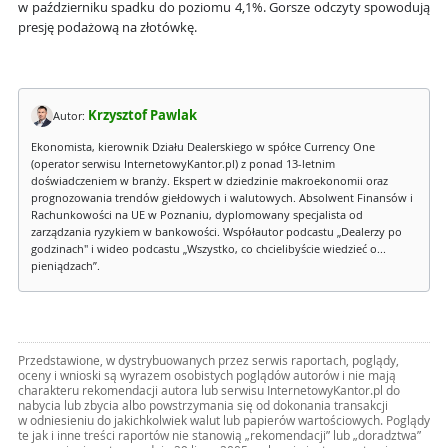
w październiku spadku do poziomu 4,1%. Gorsze odczyty spowodują
presję podażową na złotówkę.
Krzysztof Pawlak
Autor:
Ekonomista, kierownik Działu Dealerskiego w spółce Currency One
(operator serwisu InternetowyKantor.pl) z ponad 13-letnim
doświadczeniem w branży. Ekspert w dziedzinie makroekonomii oraz
prognozowania trendów giełdowych i walutowych. Absolwent Finansów i
Rachunkowości na UE w Poznaniu, dyplomowany specjalista od
zarządzania ryzykiem w bankowości. Współautor podcastu „Dealerzy po
godzinach" i wideo podcastu „Wszystko, co chcielibyście wiedzieć o...
pieniądzach”.
Przedstawione, w dystrybuowanych przez serwis raportach, poglądy,
oceny i wnioski są wyrazem osobistych poglądów autorów i nie mają
charakteru rekomendacji autora lub serwisu InternetowyKantor.pl do
nabycia lub zbycia albo powstrzymania się od dokonania transakcji
w odniesieniu do jakichkolwiek walut lub papierów wartościowych. Poglądy
te jak i inne treści raportów nie stanowią „rekomendacji” lub „doradztwa”