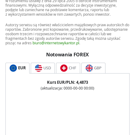
w rozumieniu ustawy z dnia 29 lipca 2005 o obrocie instrumentami
finansowymi. Wyłączną odpowiedzialność za decyzje inwestycyjne,
podjęte lub zaniechane na podstawie komentarza, raportu lub
z wykorzystaniem wniosków w nim zawartych, ponosi inwestor.
Autorzy serwisu są również właścicielem majątkowych praw autorskich do
raportów. Zabronione jest kopiowanie, przedrukowywanie, udostępnianie
osobom trzecim i rozpowszechnianie raportów w całości lub we
fragmentach bez zgody autorów serwisu. Zgodę taką można uzyskać
pisząc na adres
biuro@internetowykantor.pl
.
Notowania FOREX
EUR
USD
CHF
GBP
Kurs
EUR
/PLN:
4,4873
(aktualizacja:
0000-00-00 00:00
)