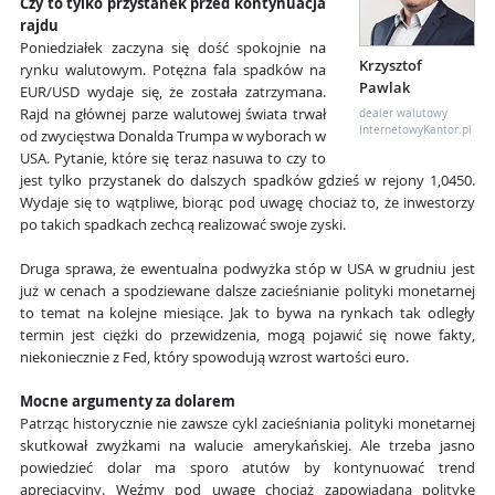
Czy to tylko przystanek przed kontynuacja
rajdu
Poniedziałek zaczyna się dość spokojnie na
Krzysztof
rynku walutowym. Potężna fala spadków na
Pawlak
EUR/USD wydaje się, że została zatrzymana.
Rajd na głównej parze walutowej świata trwał
dealer walutowy
InternetowyKantor.pl
od zwycięstwa Donalda Trumpa w wyborach w
USA. Pytanie, które się teraz nasuwa to czy to
jest tylko przystanek do dalszych spadków gdzieś w rejony 1,0450.
Wydaje się to wątpliwe, biorąc pod uwagę chociaż to, że inwestorzy
po takich spadkach zechcą realizować swoje zyski.
Druga sprawa, że ewentualna podwyżka stóp w USA w grudniu jest
już w cenach a spodziewane dalsze zacieśnianie polityki monetarnej
to temat na kolejne miesiące. Jak to bywa na rynkach tak odległy
termin jest ciężki do przewidzenia, mogą pojawić się nowe fakty,
niekoniecznie z Fed, który spowodują wzrost wartości euro.
Mocne argumenty za dolarem
Patrząc historycznie nie zawsze cykl zacieśniania polityki monetarnej
skutkował zwyżkami na walucie amerykańskiej. Ale trzeba jasno
powiedzieć dolar ma sporo atutów by kontynuować trend
aprecjacyjny. Weźmy pod uwagę chociaż zapowiadaną politykę