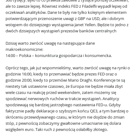
300 tysięcy. Było to co prawda zaledwie 2 tysiące poniżej oczekiwań,
ale to zawsze lepiej. Również indeks FED z Filadelfii wypadł lepiej od
oczekiwań analityków. Dane te były nie tylko kolejnym elementem
potwierdzającym przenoszenie uwagi z GBP na USD, ale i dobrym
wstępem do dzisiejszego wystąpienia Janet Yellen. Będzie to jedno z
dwóch dzisiejszych wystąpień prezesów banków centralnych
Dzisiaj warto zwrócić uwagę na następujące dane
makroekonomiczne:
14:00 – Polska – koniunktura gospodarcza i konsumencka.
Oprócz tego, jak już wspomnieliśmy, warto zwrócić uwagę na rynki o
godzinie 16:00, kiedy to przemawiać będzie prezes FED oraz o
godzinie 20:00, kiedy to przemówi Mario Draghi. Konferencje te są
niestety tak ustawione czasowo, że Europa nie będzie miała zbyt
wiele czasu na reakcję przed weekendem, zatem możemy się
spodziewać nerwowych ruchów w trakcie wystąpień. Analitycy
spodziewają się bardziej jastrzębiego nastawienia FED-u. Gdyby
faktycznie padły deklaracje o szybszym końcu QE3, a tym bardziej o
skróceniu przewidywanego czasu, w którym nie dojdzie do zmian
stóp, z pewnością zobaczymy gwałtowne umacnianie się dolara
względem euro. Taki ruch z pewnością osłabiłby złotego.