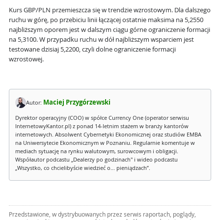
Kurs GBP/PLN przemieszcza się w trendzie wzrostowym. Dla dalszego
ruchu w górę, po przebiciu linii łączącej ostatnie maksima na 5,2550
najbliższym oporem jest w dalszym ciągu górne ograniczenie formacji
na 5,3100. W przypadku ruchu w dół najbliższym wsparciem jest
testowane dzisiaj 5,2200, czyli dolne ograniczenie formacji
wzrostowej.
Maciej Przygórzewski
Autor:
Dyrektor operacyjny (COO) w spółce Currency One (operator serwisu
InternetowyKantor.pl) z ponad 14-letnim stażem w branży kantorów
internetowych. Absolwent Cybernetyki Ekonomicznej oraz studiów EMBA
na Uniwersytecie Ekonomicznym w Poznaniu. Regularnie komentuje w
mediach sytuację na rynku walutowym, surowcowym i obligacji.
Współautor podcastu „Dealerzy po godzinach" i wideo podcastu
„Wszystko, co chcielibyście wiedzieć o... pieniądzach”.
Przedstawione, w dystrybuowanych przez serwis raportach, poglądy,