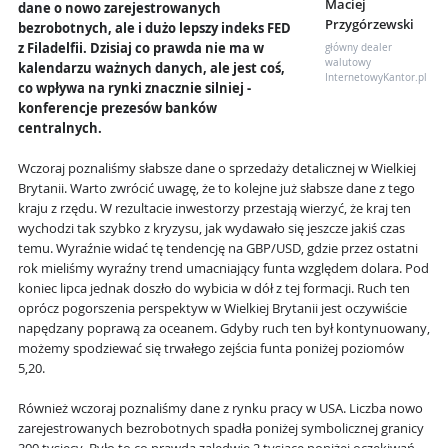
Maciej
dane o nowo zarejestrowanych
Przygórzewski
bezrobotnych, ale i dużo lepszy indeks FED
z Filadelfii. Dzisiaj co prawda nie ma w
główny dealer
walutowy
kalendarzu ważnych danych, ale jest coś,
InternetowyKantor.pl
co wpływa na rynki znacznie silniej -
konferencje prezesów banków
centralnych.
Wczoraj poznaliśmy słabsze dane o sprzedaży detalicznej w Wielkiej
Brytanii. Warto zwrócić uwagę, że to kolejne już słabsze dane z tego
kraju z rzędu. W rezultacie inwestorzy przestają wierzyć, że kraj ten
wychodzi tak szybko z kryzysu, jak wydawało się jeszcze jakiś czas
temu. Wyraźnie widać tę tendencję na GBP/USD, gdzie przez ostatni
rok mieliśmy wyraźny trend umacniający funta względem dolara. Pod
koniec lipca jednak doszło do wybicia w dół z tej formacji. Ruch ten
oprócz pogorszenia perspektyw w Wielkiej Brytanii jest oczywiście
napędzany poprawą za oceanem. Gdyby ruch ten był kontynuowany,
możemy spodziewać się trwałego zejścia funta poniżej poziomów
5,20.
Również wczoraj poznaliśmy dane z rynku pracy w USA. Liczba nowo
zarejestrowanych bezrobotnych spadła poniżej symbolicznej granicy