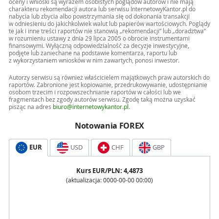
oceny i wnioski są wyrazem osobistych poglądów autorów i nie mają
charakteru rekomendacji autora lub serwisu InternetowyKantor.pl do
nabycia lub zbycia albo powstrzymania się od dokonania transakcji
w odniesieniu do jakichkolwiek walut lub papierów wartościowych. Poglądy
te jak i inne treści raportów nie stanowią „rekomendacji” lub „doradztwa”
w rozumieniu ustawy z dnia 29 lipca 2005 o obrocie instrumentami
finansowymi. Wyłączną odpowiedzialność za decyzje inwestycyjne,
podjęte lub zaniechane na podstawie komentarza, raportu lub
z wykorzystaniem wniosków w nim zawartych, ponosi inwestor.
Autorzy serwisu są również właścicielem majątkowych praw autorskich do
raportów. Zabronione jest kopiowanie, przedrukowywanie, udostępnianie
osobom trzecim i rozpowszechnianie raportów w całości lub we
fragmentach bez zgody autorów serwisu. Zgodę taką można uzyskać
pisząc na adres
biuro@internetowykantor.pl
.
Notowania FOREX
EUR
USD
CHF
GBP
Kurs
EUR
/PLN:
4,4873
(aktualizacja:
0000-00-00 00:00
)