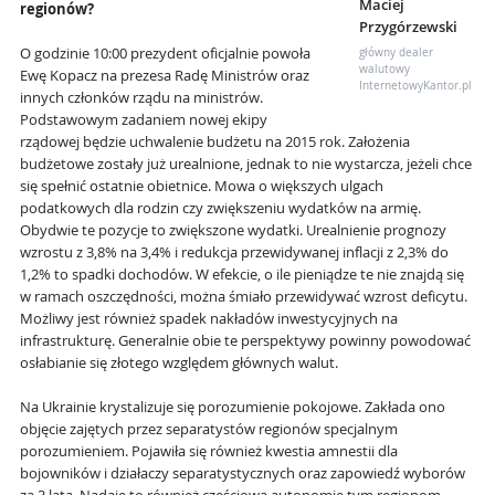
Maciej
regionów?
Przygórzewski
O godzinie 10:00 prezydent oficjalnie powoła
główny dealer
walutowy
Ewę Kopacz na prezesa Radę Ministrów oraz
InternetowyKantor.pl
innych członków rządu na ministrów.
Podstawowym zadaniem nowej ekipy
rządowej będzie uchwalenie budżetu na 2015 rok. Założenia
budżetowe zostały już urealnione, jednak to nie wystarcza, jeżeli chce
się spełnić ostatnie obietnice. Mowa o większych ulgach
podatkowych dla rodzin czy zwiększeniu wydatków na armię.
Obydwie te pozycje to zwiększone wydatki. Urealnienie prognozy
wzrostu z 3,8% na 3,4% i redukcja przewidywanej inflacji z 2,3% do
1,2% to spadki dochodów. W efekcie, o ile pieniądze te nie znajdą się
w ramach oszczędności, można śmiało przewidywać wzrost deficytu.
Możliwy jest również spadek nakładów inwestycyjnych na
infrastrukturę. Generalnie obie te perspektywy powinny powodować
osłabianie się złotego względem głównych walut.
Na Ukrainie krystalizuje się porozumienie pokojowe. Zakłada ono
objęcie zajętych przez separatystów regionów specjalnym
porozumieniem. Pojawiła się również kwestia amnestii dla
bojowników i działaczy separatystycznych oraz zapowiedź wyborów