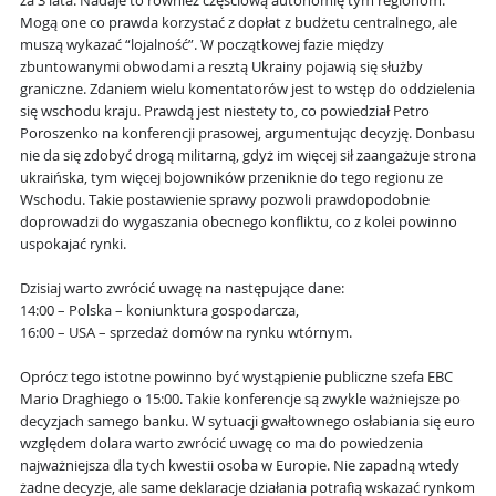
za 3 lata. Nadaje to również częściową autonomię tym regionom.
Mogą one co prawda korzystać z dopłat z budżetu centralnego, ale
muszą wykazać “lojalność”. W początkowej fazie między
zbuntowanymi obwodami a resztą Ukrainy pojawią się służby
graniczne. Zdaniem wielu komentatorów jest to wstęp do oddzielenia
się wschodu kraju. Prawdą jest niestety to, co powiedział Petro
Poroszenko na konferencji prasowej, argumentując decyzję. Donbasu
nie da się zdobyć drogą militarną, gdyż im więcej sił zaangażuje strona
ukraińska, tym więcej bojowników przeniknie do tego regionu ze
Wschodu. Takie postawienie sprawy pozwoli prawdopodobnie
doprowadzi do wygaszania obecnego konfliktu, co z kolei powinno
uspokajać rynki.
Dzisiaj warto zwrócić uwagę na następujące dane:
14:00 – Polska – koniunktura gospodarcza,
16:00 – USA – sprzedaż domów na rynku wtórnym.
Oprócz tego istotne powinno być wystąpienie publiczne szefa EBC
Mario Draghiego o 15:00. Takie konferencje są zwykle ważniejsze po
decyzjach samego banku. W sytuacji gwałtownego osłabiania się euro
względem dolara warto zwrócić uwagę co ma do powiedzenia
najważniejsza dla tych kwestii osoba w Europie. Nie zapadną wtedy
żadne decyzje, ale same deklaracje działania potrafią wskazać rynkom