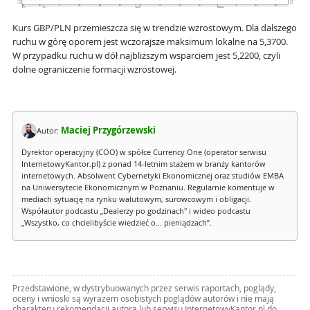
Kurs GBP/PLN przemieszcza się w trendzie wzrostowym. Dla dalszego
ruchu w górę oporem jest wczorajsze maksimum lokalne na 5,3700.
W przypadku ruchu w dół najbliższym wsparciem jest 5,2200, czyli
dolne ograniczenie formacji wzrostowej.
Maciej Przygórzewski
Autor:
Dyrektor operacyjny (COO) w spółce Currency One (operator serwisu
InternetowyKantor.pl) z ponad 14-letnim stażem w branży kantorów
internetowych. Absolwent Cybernetyki Ekonomicznej oraz studiów EMBA
na Uniwersytecie Ekonomicznym w Poznaniu. Regularnie komentuje w
mediach sytuację na rynku walutowym, surowcowym i obligacji.
Współautor podcastu „Dealerzy po godzinach" i wideo podcastu
„Wszystko, co chcielibyście wiedzieć o... pieniądzach”.
Przedstawione, w dystrybuowanych przez serwis raportach, poglądy,
oceny i wnioski są wyrazem osobistych poglądów autorów i nie mają
charakteru rekomendacji autora lub serwisu InternetowyKantor.pl do