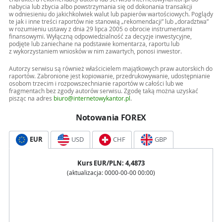
nabycia lub zbycia albo powstrzymania się od dokonania transakcji
w odniesieniu do jakichkolwiek walut lub papierów wartościowych. Poglądy
te jak i inne treści raportów nie stanowią „rekomendacji” lub „doradztwa”
w rozumieniu ustawy z dnia 29 lipca 2005 o obrocie instrumentami
finansowymi. Wyłączną odpowiedzialność za decyzje inwestycyjne,
podjęte lub zaniechane na podstawie komentarza, raportu lub
z wykorzystaniem wniosków w nim zawartych, ponosi inwestor.
Autorzy serwisu są również właścicielem majątkowych praw autorskich do
raportów. Zabronione jest kopiowanie, przedrukowywanie, udostępnianie
osobom trzecim i rozpowszechnianie raportów w całości lub we
fragmentach bez zgody autorów serwisu. Zgodę taką można uzyskać
pisząc na adres
biuro@internetowykantor.pl
.
Notowania FOREX
EUR
USD
CHF
GBP
Kurs
EUR
/PLN:
4,4873
(aktualizacja:
0000-00-00 00:00
)