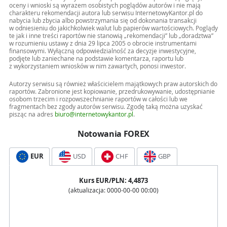
oceny i wnioski są wyrazem osobistych poglądów autorów i nie mają
charakteru rekomendacji autora lub serwisu InternetowyKantor.pl do
nabycia lub zbycia albo powstrzymania się od dokonania transakcji
w odniesieniu do jakichkolwiek walut lub papierów wartościowych. Poglądy
te jak i inne treści raportów nie stanowią „rekomendacji” lub „doradztwa”
w rozumieniu ustawy z dnia 29 lipca 2005 o obrocie instrumentami
finansowymi. Wyłączną odpowiedzialność za decyzje inwestycyjne,
podjęte lub zaniechane na podstawie komentarza, raportu lub
z wykorzystaniem wniosków w nim zawartych, ponosi inwestor.
Autorzy serwisu są również właścicielem majątkowych praw autorskich do
raportów. Zabronione jest kopiowanie, przedrukowywanie, udostępnianie
osobom trzecim i rozpowszechnianie raportów w całości lub we
fragmentach bez zgody autorów serwisu. Zgodę taką można uzyskać
pisząc na adres
biuro@internetowykantor.pl
.
Notowania FOREX
EUR
USD
CHF
GBP
Kurs
EUR
/PLN:
4,4873
(aktualizacja:
0000-00-00 00:00
)