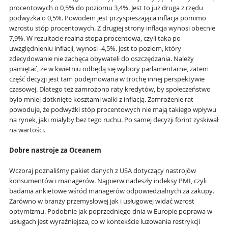
procentowych o 0,5% do poziomu 3,4%. Jest to już druga z rzędu
podwyżka o 0,5%. Powodem jest przyspieszająca inflacja pomimo
wzrostu stóp procentowych. Z drugiej strony inflacja wynosi obecnie
7,9%. W rezultacie realna stopa procentowa, czyli taka po
uwzględnieniu inflacji, wynosi -4,5%. Jest to poziom, który
zdecydowanie nie zachęca obywateli do oszczędzania. Należy
pamiętać, że w kwietniu odbędą się wybory parlamentarne, zatem
część decyzji jest tam podejmowana w trochę innej perspektywie
czasowej. Dlatego też zamrożono raty kredytów, by społeczeństwo
było mniej dotknięte kosztami walki z inflacją. Zamrożenie rat
powoduje, że podwyżki stóp procentowych nie mają takiego wpływu
na rynek, jaki miałyby bez tego ruchu. Po samej decyzji forint zyskiwał
na wartości.
Dobre nastroje za Oceanem
Wczoraj poznaliśmy pakiet danych z USA dotyczący nastrojów
konsumentów i managerów. Najpierw nadeszły indeksy PMI, czyli
badania ankietowe wśród managerów odpowiedzialnych za zakupy.
Zarówno w branży przemysłowej jak i usługowej widać wzrost
optymizmu. Podobnie jak poprzedniego dnia w Europie poprawa w
usługach jest wyraźniejsza, co w kontekście luzowania restrykcji