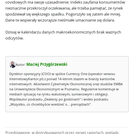
covidowych ma swoje uzasadnienie. Indeks zaufania konsumentów
nieznacznie przekroczył oczekiwania, ale trzeba pamiętać, że rynek
spodziewał się większego spadku. Pogorszyło się zatem ale mniej.
Dane te wspierały wczorajsze nieśmiałe umacnianie się dolara.
Dzisiaj w kalendarzu danych makroekonomicznych brak ważnych
odczytów.
Maciej Przygórzewski
Autor:
Dyrektor operacyjny (COO) w spółce Currency One (operator serwisu
InternetowyKantor.pl) z ponad 14-letnim stażem w branży kantorów
internetowych. Absolwent Cybernetyki Ekonomicznej oraz studiów EMBA
na Uniwersytecie Ekonomicznym w Poznaniu. Regularnie komentuje w
mediach sytuację na rynku walutowym, surowcowym i obligacji.
Współautor podcastu „Dealerzy po godzinach" i wideo podcastu
„Wszystko, co chcielibyście wiedzieć o... pieniądzach”.
Przedstawione, w dystrybuowanych przez serwis raportach, poglądy,