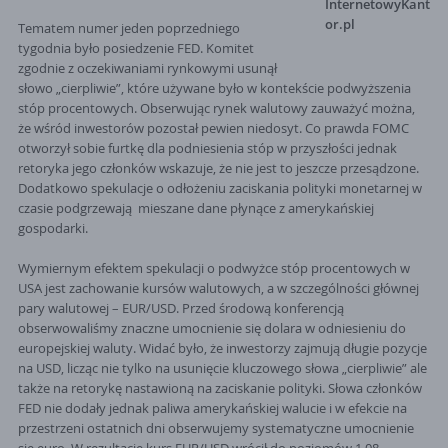
InternetowyKant
or.pl
Tematem numer jeden poprzedniego
tygodnia było posiedzenie FED. Komitet
zgodnie z oczekiwaniami rynkowymi usunął
słowo „cierpliwie”, które używane było w kontekście podwyższenia
stóp procentowych. Obserwując rynek walutowy zauważyć można,
że wśród inwestorów pozostał pewien niedosyt. Co prawda FOMC
otworzył sobie furtkę dla podniesienia stóp w przyszłości jednak
retoryka jego członków wskazuje, że nie jest to jeszcze przesądzone.
Dodatkowo spekulacje o odłożeniu zaciskania polityki monetarnej w
czasie podgrzewają mieszane dane płynące z amerykańskiej
gospodarki.
Wymiernym efektem spekulacji o podwyżce stóp procentowych w
USA jest zachowanie kursów walutowych, a w szczególności głównej
pary walutowej – EUR/USD. Przed środową konferencją
obserwowaliśmy znaczne umocnienie się dolara w odniesieniu do
europejskiej waluty. Widać było, że inwestorzy zajmują długie pozycje
na USD, licząc nie tylko na usunięcie kluczowego słowa „cierpliwie” ale
także na retorykę nastawioną na zaciskanie polityki. Słowa członków
FED nie dodały jednak paliwa amerykańskiej walucie i w efekcie na
przestrzeni ostatnich dni obserwujemy systematyczne umocnienie