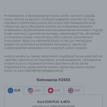
Przedstawione, w dystrybuowanych przez serwis raportach, poglądy,
oceny i wnioski są wyrazem osobistych poglądów autorów i nie mają
charakteru rekomendacji autora lub serwisu InternetowyKantor.pl do
nabycia lub zbycia albo powstrzymania się od dokonania transakcji
w odniesieniu do jakichkolwiek walut lub papierów wartościowych. Poglądy
te jak i inne treści raportów nie stanowią „rekomendacji” lub „doradztwa”
w rozumieniu ustawy z dnia 29 lipca 2005 o obrocie instrumentami
finansowymi. Wyłączną odpowiedzialność za decyzje inwestycyjne,
podjęte lub zaniechane na podstawie komentarza, raportu lub
z wykorzystaniem wniosków w nim zawartych, ponosi inwestor.
Autorzy serwisu są również właścicielem majątkowych praw autorskich do
raportów. Zabronione jest kopiowanie, przedrukowywanie, udostępnianie
osobom trzecim i rozpowszechnianie raportów w całości lub we
fragmentach bez zgody autorów serwisu. Zgodę taką można uzyskać
pisząc na adres
biuro@internetowykantor.pl
.
Notowania FOREX
EUR
USD
CHF
GBP
Kurs
EUR
/PLN:
4,4873
(aktualizacja:
0000-00-00 00:00
)