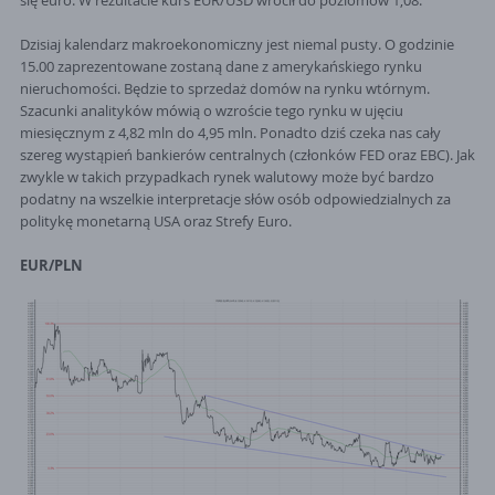
się euro. W rezultacie kurs EUR/USD wrócił do poziomów 1,08.
Dzisiaj kalendarz makroekonomiczny jest niemal pusty. O godzinie
15.00 zaprezentowane zostaną dane z amerykańskiego rynku
nieruchomości. Będzie to sprzedaż domów na rynku wtórnym.
Szacunki analityków mówią o wzroście tego rynku w ujęciu
miesięcznym z 4,82 mln do 4,95 mln. Ponadto dziś czeka nas cały
szereg wystąpień bankierów centralnych (członków FED oraz EBC). Jak
zwykle w takich przypadkach rynek walutowy może być bardzo
podatny na wszelkie interpretacje słów osób odpowiedzialnych za
politykę monetarną USA oraz Strefy Euro.
EUR/PLN