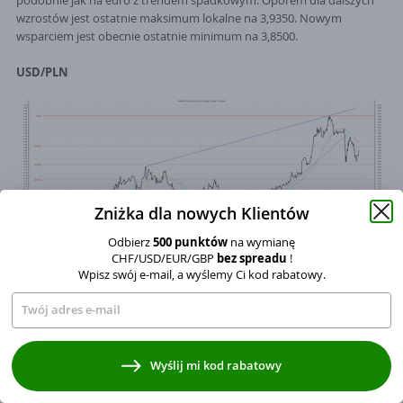
podobnie jak na euro z trendem spadkowym. Oporem dla dalszych
wzrostów jest ostatnie maksimum lokalne na 3,9350. Nowym
wsparciem jest obecnie ostatnie minimum na 3,8500.
USD/PLN
Zniżka dla nowych Klientów
Odbierz
500 punktów
na wymianę
CHF/USD/EUR/GBP
bez spreadu
!
Wpisz swój e-mail, a wyślemy Ci kod rabatowy.
Kurs USD/PLN od początku roku tworzy na przemian trend boczny i
wzrostowy. Kurs porusza się obecnie w trendzie wzrostowym wzdłuż
linii łączącej ostatnie minima lokalne. Wsparciem są okolice 3,6800,
gdzie przebiega wspomniana linia łącząca minima lokalne. Oporem
Wyrażam zgodę na przetwarzanie moich danych osobowych
Wyślij mi kod rabatowy
jest ostatnie maksimum lokalne na 3,9600.
w zakresie adresu mailowego na wysyłanie kodu rabatowego, zgodnie
z ustawa o świadczeniu usług drogą elektroniczną.