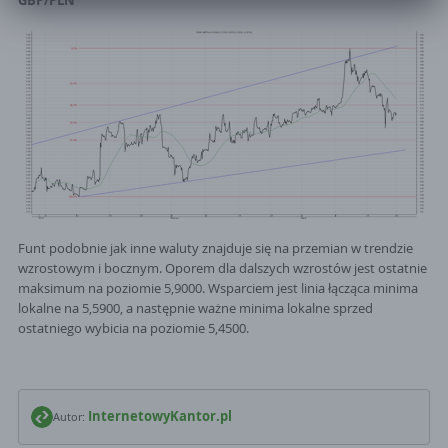
GBP/PLN
Administratorem danych osobowych jest Currency One S.A. z siedzibą
w Poznaniu 61-754, ul. Szyperska 14, operator serwisu
InternetowyKantor.pl. Zgoda jest dobrowolna. Pamiętaj, ze w każdym
momencie mozższ odwołac zgodę. Twoje dane osobowe nie beda
przekazywane poza granice EOG ani udostępnianie organizacjom
miedzynarodowym.
Funt podobnie jak inne waluty znajduje się na przemian w trendzie
wzrostowym i bocznym. Oporem dla dalszych wzrostów jest ostatnie
maksimum na poziomie 5,9000. Wsparciem jest linia łącząca minima
lokalne na 5,5900, a następnie ważne minima lokalne sprzed
ostatniego wybicia na poziomie 5,4500.
InternetowyKantor.pl
Autor: