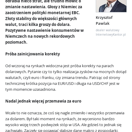
odrabia nieco strat, ale trudno mówić o
zmianie nastawienia. Głosy z Niemiec za
zaostrzeniem polityki monetarnej EBC.
Krzysztof
Złoty stabilny do większości głównych
Pawlak
walut, traci kilka groszy do dolara.
Pozytywne nastawienie konsumentów w
dealer walutowy
InternetowyKantor.pl
Niemczech na nowych rekordowych
poziomach.
Próba zainicjowania korekty
Od wczoraj na rynkach widoczna jest próba korekty na parach
dolarowych. Pytanie czy to tylko realizacja zysków na mocnych dotąd
walutach, czyli euro i franku, czy zmiana trendu. Patrząc od strony
technicznej krótka pozycja na EUR/USD i długa na USD/CHF jest w
tym momencie uzasadniona.
Nadal jednak więcej przemawia za euro
Wcale to nie oznacza, że coś się nagle zmieniło i wszystko przemawia
za dolarem. Był taki moment na rynkach, że wyceniono bardzo
wysoko wizję trzech podwyżek stóp w USA. Ale gdzieś to jednak się
zachwiało. Zaczęły się pojawiać słabsze dane makro z gospodarki,