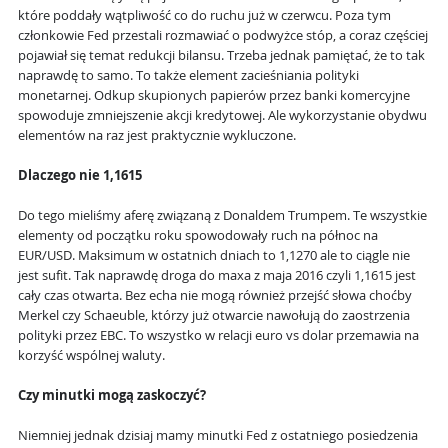
które poddały wątpliwość co do ruchu już w czerwcu. Poza tym
członkowie Fed przestali rozmawiać o podwyżce stóp, a coraz częściej
pojawiał się temat redukcji bilansu. Trzeba jednak pamiętać, że to tak
naprawdę to samo. To także element zacieśniania polityki
monetarnej. Odkup skupionych papierów przez banki komercyjne
spowoduje zmniejszenie akcji kredytowej. Ale wykorzystanie obydwu
elementów na raz jest praktycznie wykluczone.
Dlaczego nie 1,1615
Do tego mieliśmy aferę związaną z Donaldem Trumpem. Te wszystkie
elementy od początku roku spowodowały ruch na północ na
EUR/USD. Maksimum w ostatnich dniach to 1,1270 ale to ciągle nie
jest sufit. Tak naprawdę droga do maxa z maja 2016 czyli 1,1615 jest
cały czas otwarta. Bez echa nie mogą również przejść słowa choćby
Merkel czy Schaeuble, którzy już otwarcie nawołują do zaostrzenia
polityki przez EBC. To wszystko w relacji euro vs dolar przemawia na
korzyść wspólnej waluty.
Czy minutki mogą zaskoczyć?
Niemniej jednak dzisiaj mamy minutki Fed z ostatniego posiedzenia