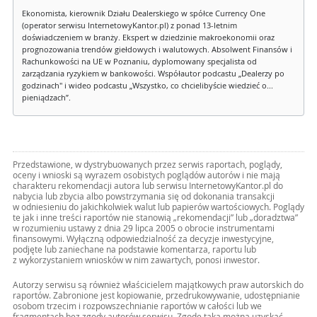
Ekonomista, kierownik Działu Dealerskiego w spółce Currency One
(operator serwisu InternetowyKantor.pl) z ponad 13-letnim
doświadczeniem w branży. Ekspert w dziedzinie makroekonomii oraz
prognozowania trendów giełdowych i walutowych. Absolwent Finansów i
Rachunkowości na UE w Poznaniu, dyplomowany specjalista od
zarządzania ryzykiem w bankowości. Współautor podcastu „Dealerzy po
godzinach" i wideo podcastu „Wszystko, co chcielibyście wiedzieć o...
pieniądzach”.
Przedstawione, w dystrybuowanych przez serwis raportach, poglądy,
oceny i wnioski są wyrazem osobistych poglądów autorów i nie mają
charakteru rekomendacji autora lub serwisu InternetowyKantor.pl do
nabycia lub zbycia albo powstrzymania się od dokonania transakcji
w odniesieniu do jakichkolwiek walut lub papierów wartościowych. Poglądy
te jak i inne treści raportów nie stanowią „rekomendacji” lub „doradztwa”
w rozumieniu ustawy z dnia 29 lipca 2005 o obrocie instrumentami
finansowymi. Wyłączną odpowiedzialność za decyzje inwestycyjne,
podjęte lub zaniechane na podstawie komentarza, raportu lub
z wykorzystaniem wniosków w nim zawartych, ponosi inwestor.
Autorzy serwisu są również właścicielem majątkowych praw autorskich do
raportów. Zabronione jest kopiowanie, przedrukowywanie, udostępnianie
osobom trzecim i rozpowszechnianie raportów w całości lub we
fragmentach bez zgody autorów serwisu. Zgodę taką można uzyskać