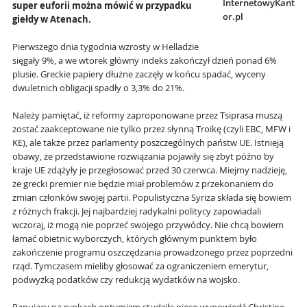
InternetowyKant
super euforii można mówić w przypadku
or.pl
giełdy w Atenach.
Pierwszego dnia tygodnia wzrosty w Helladzie
sięgały 9%, a we wtorek główny indeks zakończył dzień ponad 6%
plusie. Greckie papiery dłużne zaczęły w końcu spadać, wyceny
dwuletnich obligacji spadły o 3,3% do 21%.
Należy pamiętać, iż reformy zaproponowane przez Tsiprasa muszą
zostać zaakceptowane nie tylko przez słynną Troikę (czyli EBC, MFW i
KE), ale także przez parlamenty poszczególnych państw UE. Istnieją
obawy, że przedstawione rozwiązania pojawiły się zbyt późno by
kraje UE zdążyły je przegłosować przed 30 czerwca. Miejmy nadzieję,
że grecki premier nie będzie miał problemów z przekonaniem do
zmian członków swojej partii. Populistyczna Syriza składa się bowiem
z różnych frakcji. Jej najbardziej radykalni politycy zapowiadali
wczoraj, iż mogą nie poprzeć swojego przywódcy. Nie chcą bowiem
łamać obietnic wyborczych, których głównym punktem było
zakończenie programu oszczędzania prowadzonego przez poprzedni
rząd. Tymczasem mieliby głosować za ograniczeniem emerytur,
podwyżką podatków czy redukcją wydatków na wojsko.