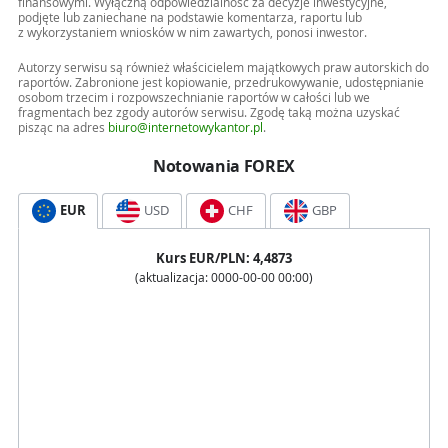
finansowymi. Wyłączną odpowiedzialność za decyzje inwestycyjne,
podjęte lub zaniechane na podstawie komentarza, raportu lub
z wykorzystaniem wniosków w nim zawartych, ponosi inwestor.
Autorzy serwisu są również właścicielem majątkowych praw autorskich do
raportów. Zabronione jest kopiowanie, przedrukowywanie, udostępnianie
osobom trzecim i rozpowszechnianie raportów w całości lub we
fragmentach bez zgody autorów serwisu. Zgodę taką można uzyskać
pisząc na adres
biuro@internetowykantor.pl
.
Notowania FOREX
EUR
USD
CHF
GBP
Kurs
EUR
/PLN:
4,4873
(aktualizacja:
0000-00-00 00:00
)