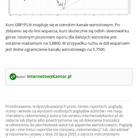
Kurs GBP/PLN znajduje się w szerokim kanale wzrostowym. Po
zbliżeniu się do linii wsparcia, kurs skutecznie się odbił i skierował ku
górze. Istotnym poziomem oporu dla dalszych wzrostów jest
ostatnie maksimum na 5,8800. W przypadku ruchu w dół wsparciem
jest dolne ograniczenie kanału wzrostowego na 5,7500.
InternetowyKantor.pl
Autor:
Przedstawione, w dystrybuowanych przez serwis raportach, poglądy,
oceny i wnioski są wyrazem osobistych poglądów autorów i nie mają
charakteru rekomendacji autora lub serwisu InternetowyKantor.pl do
nabycia lub zbycia albo powstrzymania się od dokonania transakcji
w odniesieniu do jakichkolwiek walut lub papierów wartościowych. Poglądy
te jak i inne treści raportów nie stanowią „rekomendacji” lub „doradztwa”
w rozumieniu ustawy z dnia 29 lipca 2005 o obrocie instrumentami