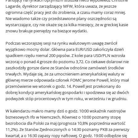
Panujący na rynkach optymizm studziła nieco wypowiedź Christine
Lagarde, dyrektor zarządzający MFW, która uważa, że jeszcze
ogromna część pracy jest do zrobienia, a czasu mamy coraz mniej.
Nie wiadomo także czy przedstawione plany oszczędności są
wystarczające, czy nie okaże się za kilka miesięcy, że w greckiej kasie
znowu brakuje pieniędzy na bieżące wydatki.
Podczas wczorajszej sesji na rynku walutowym uwagę zwrócił
wyjątkowo mocny dolar. Główna para EUR/USD zakończyła dzień
spadkiem rzędu niemal 200 pipsów. Z kolei para USD/PLN wzrosła
wczoraj o ponad 4 grosze do poziomu 3,72. Co ciekawe dolarowi nie
zaszkodziły gorsze dane ze Stanów odnośnie zamówień środków
trwałych. Wydaje się, że za umocnieniem amerykańskiej waluty w
głównej mierze odpowiada członek FOMC Jerome Powell, który miał
przemówienie we wtorek o godz. 14. Powell jest przekonany do
dobrej kondycji amerykańskiej gospodarki i spodziewa się aż dwóch
podwyżek stóp procentowych w tym roku, w wrześniu i w grudniu.
W kalendarzu makro mamy dziś o godz. 10:00 wskaźnik nastrojów
biznesowych Ifo w Niemczech. Również o 10:00 poznamy stopę
bezrobocia dla Polski za maj (prognoza 10,8% poprzednia wartość
11,2%). Ze Stanów Zjednoczonych o 14:30 poznamy PKB za pierwszy
kwartał, a o 16:30 zapasy ropy naftowej. O godz. 19:00 odbędzie się