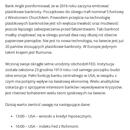
Bank Anglii poinformował, że w 2016 roku zaczyna emitować
plastikowe banknoty. Początkowo do obiegu trafi nominał 5 funtowy
z Winstonem Churchilem. Powodem przejścia na technologię
plastikowych banknotów jest ich większa trwałość oraz możliwość
jeszcze lepszego zabezpieczenia przed fałszerstwami. Taki banknot
miałby znajdować się w obiegu ponad dwa razy dłużej niż obecne
papierowe pieniądze. Nie jest to nowa technologia, na świecie jest już
20 państw stosujących plastikowe banknoty. W Europie jedynym
takim krajem jest Rumunia.
Wczoraj swoje okrągłe setne urodziny obchodził FED. Instytucja
została założona 23 grudnia 1913 roku i od samego początku budzi
silne emocje. Pełni funkcję banku centralnego w USA, w związku z
czym ma potężny wpływ na światową ekonomię. Wielu analityków
oskarża go o sprzyjanie interesom banków i wywoływanie kryzysów.
Jest również bohaterem wielu teorii spiskowych na świecie.
Dzisiaj warto zwrócić uwagę na następujące dane:
13:00 – USA – wnioski o kredyt hipotecznym,
16:00 – USA – Indeks Fed z Richmont.