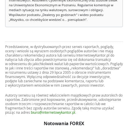
internetowych. Absolwent Cybernetyki Ekonomicznej oraz studiów EMBA
na Uniwersytecie Ekonomicznym w Poznaniu. Regularnie komentuje w
mediach sytuację na rynku walutowym, surowcowym i obligacji.
Współautor podcastu „Dealerzy po godzinach" i wideo podcastu
„Wszystko, co chcielibyście wiedzieć o... pieniądzach”.
Przedstawione, w dystrybuowanych przez serwis raportach, poglądy,
oceny i wnioski są wyrazem osobistych poglądów autorów i nie mają
charakteru rekomendacji autora lub serwisu InternetowyKantor.pl do
nabycia lub zbycia albo powstrzymania się od dokonania transakcji
w odniesieniu do jakichkolwiek walut lub papierów wartościowych. Poglądy
te jak i inne treści raportów nie stanowią „rekomendacji” lub „doradztwa”
w rozumieniu ustawy z dnia 29 lipca 2005 o obrocie instrumentami
finansowymi. Wyłączną odpowiedzialność za decyzje inwestycyjne,
podjęte lub zaniechane na podstawie komentarza, raportu lub
z wykorzystaniem wniosków w nim zawartych, ponosi inwestor.
Autorzy serwisu są również właścicielem majątkowych praw autorskich do
raportów. Zabronione jest kopiowanie, przedrukowywanie, udostępnianie
osobom trzecim i rozpowszechnianie raportów w całości lub we
fragmentach bez zgody autorów serwisu. Zgodę taką można uzyskać
pisząc na adres
biuro@internetowykantor.pl
.
Notowania FOREX