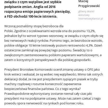
Maciej
związku z czym wątpliwe jest szybkie
Przygórzewski
podpisanie zmian. Anglia od 2016
rozpoczyna emisje papierowych pieniędzy,
główny dealer
walutowy
a FED obchodzi 100-lecie istnienia.
InternetowyKantor.pl
Wczoraj poznaliśmy stopę bezrobocia dla
Polski. Zgodnie z oczekiwaniami wzrosła ona do poziomu 13,2%,
jednakże był to wzrost typowo sezonowy, w związku z czym obyło się
bez nerwowych reakcji rynków. Pomimo tego, że bezrobocie wzrosło,
polskie obligacje 10 letnie testowały poziom rentowności 4,3%. Dzień
ostatecznie zamknął się powyżej tego poziomu. Świadczy to o
zwiększonym zainteresowaniu polskimi papierami wartościowymi, a
zatem o korzystnych perspektywach dla polskiej gospodarki.
Prezydent Bronisław Komorowski ocenił zmianę ustawy o OFE jako
krok wstecz i wskazał, że są wobec niej wątpliwości. Mimo tak ostrych
deklaracji dodał, że nie jest prezydentem sypiącym piasek w tryby
machiny rządowej i rozumie konieczność zapewnienia
bezpieczeństwa finansów państwa. Co z tego wynika?
Prawdopodobnie wykorzystany zostanie niemal cały czas jaki
prezydent ma na podpisanie ustawy. Może nas zatem czekać z tego
powodu spora nerwowość na rynkach pod koniec roku.