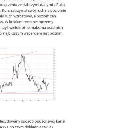
połączeniu ze słabszymi danymi z Polski
. Kurs zatrzymał swój ruch na poziomie
cały ruch wzrostowy, a poziom ten
wy. W krótkim terminie możemy
, czyli wielokrotne maksima ostatnich
ół najbliższym wsparciem jest poziom
decydowany sposób opuścił swój kanał
850, po czym dokładnie tak jak