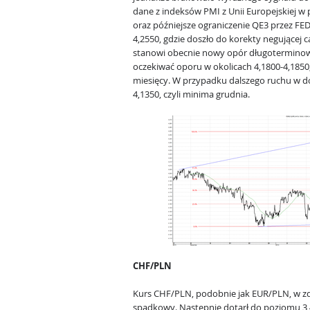
dane z indeksów PMI z Unii Europejskiej w 
oraz późniejsze ograniczenie QE3 przez FED
4,2550, gdzie doszło do korekty negującej 
stanowi obecnie nowy opór długotermino
oczekiwać oporu w okolicach 4,1800-4,1850
miesięcy. W przypadku dalszego ruchu w d
4,1350, czyli minima grudnia.
CHF/PLN
Kurs CHF/PLN, podobnie jak EUR/PLN, w z
spadkowy. Następnie dotarł do poziomu 3,4