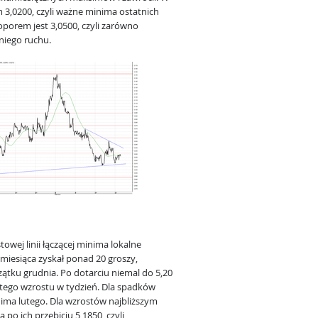
3,0200, czyli ważne minima ostatnich
porem jest 3,0500, czyli zarówno
niego ruchu.
wej linii łączącej minima lokalne
 miesiąca zyskał ponad 20 groszy,
ątku grudnia. Po dotarciu niemal do 5,20
 tego wzrostu w tydzień. Dla spadków
nima lutego. Dla wzrostów najbliższym
 po ich przebiciu 5,1850, czyli