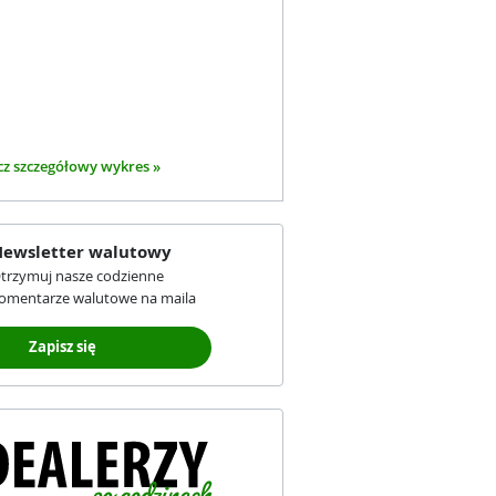
z szczegółowy wykres »
ewsletter walutowy
trzymuj nasze codzienne
omentarze walutowe na maila
Zapisz się