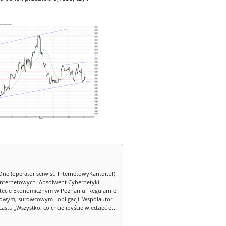
One (operator serwisu InternetowyKantor.pl)
internetowych. Absolwent Cybernetyki
tecie Ekonomicznym w Poznaniu. Regularnie
owym, surowcowym i obligacji. Współautor
stu „Wszystko, co chcielibyście wiedzieć o...