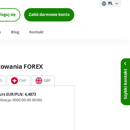
PL
loguj się
Załóż darmowe konto
s
Blog
Kontakt
towania FOREX
Szybki kontakt
D
CHF
GBP
urs
EUR
/PLN:
4,4873
lizacja:
0000-00-00 00:00
)