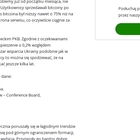
roblemy już od początku miesiąca, nie
 Użytkownicy sprzedawali bitcoiny po
Posłuchaj 
urs bitcoina był niższy nawet o 75% niż na
przez naszy
strona serwisu, co oczywiście ciągnie za
mieckim PKB. Zgodnie z oczekiwaniami
yspieszenie o 0,2% względem
iężar wsparcia Ukrainy podobnie jak w
y to można się spodziewać, że na
 jeszcze kilka lat.
e dane:
na,
w – Conference Board,
cznia poruszały się w łagodnym trendzie
się pod górnym ograniczeniem formacji,
wybicia. Przyniosły go bardzo dobre