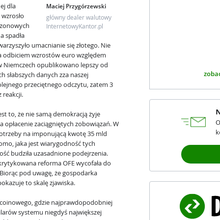
ej dla
Maciej Przygórzewski
i wzrosło
główny dealer walutowy
sezonowych
InternetowyKantor.pl
na spadła
arzyszyło umacnianie się złotego. Nie
, a odbiciem wzrostów euro względem
e w Niemczech opublikowano lepszy od
zobac
ch słabszych danych zza naszej
olejnego przeciętnego odczytu, zatem 3
reakcji.
N
t to, że nie samą demokracją żyje
O
na opłacenie zaciągniętych zobowiązań. W
k
 potrzeby na imponującą kwotę 35 mld
omo, jaka jest wiarygodność tych
ość budziła uzasadnione podejrzenia.
 krytykowana reforma OFE wycofała do
 Biorąc pod uwagę, że gospodarka
pokazuje to skalę zjawiska.
tcoinowego, gdzie najprawdopodobniej
ilarów systemu niegdyś największej