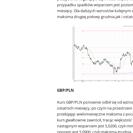
przypadku spadków wsparciem jest poziom 
miesięcy. Dla dalszych wzrostów kolejnym o
maksima drugiej połowy grudnia jak i ostat
GBP/PLN
Kurs GBP/PLN ponownie odbił się od wzrosto
ostatnich miesięcy, po czym na przestrzeni
przebijając wielomiesięczne maksima z pocz
kurs gwałtownie zawrócił, tracąc większość
następnym wsparciem jest 5,0200, czyli mi
oporem jest 5,0900, czyli maksima grudnia, a