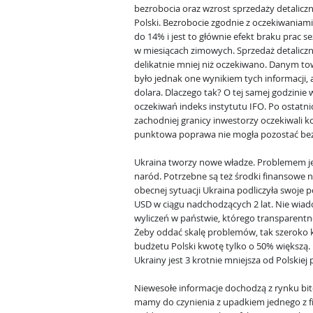
bezrobocia oraz wzrost sprzedaży detaliczn
Polski. Bezrobocie zgodnie z oczekiwaniam
do 14% i jest to głównie efekt braku prac 
w miesiącach zimowych. Sprzedaż detalicz
delikatnie mniej niż oczekiwano. Danym tow
było jednak one wynikiem tych informacji
dolara. Dlaczego tak? O tej samej godzini
oczekiwań indeks instytutu IFO. Po ostatni
zachodniej granicy inwestorzy oczekiwali k
punktowa poprawa nie mogła pozostać bez 
Ukraina tworzy nowe władze. Problemem jes
naród. Potrzebne są też środki finansowe 
obecnej sytuacji Ukraina podliczyła swoje
USD w ciągu nadchodzących 2 lat. Nie wiad
wyliczeń w państwie, którego transparentn
Żeby oddać skalę problemów, tak szeroko
budżetu Polski kwotę tylko o 50% większą.
Ukrainy jest 3 krotnie mniejsza od Polskiej 
Niewesołe informacje dochodzą z rynku bi
mamy do czynienia z upadkiem jednego z f