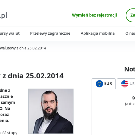
Wymień bez rejestracji
Za
ursy walut
Przelewy zagraniczne
Aplikacja mobilna
O na
walutowy z dnia 25.02.2014
No
z dnia 25.02.2014
EUR
US
odne z
nacznie
K
m samym
(aktua
FO. Na
 oraz
enia.
kość stopy