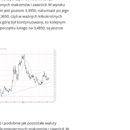
cznych maksimów i zawrócił. W wyniku
em jest poziom 3,3950, natomiast po jego
3,3650, czyli w ważnych kilkukrotnych
w górę był kontynuowany, to kolejnym
zątku lutego na 3,4850, są jeszcze
 i podobnie jak pozostałe waluty
ilkumiesięcznych maksimów i zawrócił. W