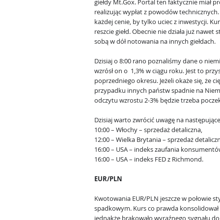
giełdy Mt.Gox. Portal ten faktycznie miał p
realizując wypłat z powodów technicznych.
każdej cenie, by tylko uciec z inwestycji. K
reszcie giełd. Obecnie nie działa już nawet 
sobą w dół notowania na innych giełdach.
Dzisiaj o 8:00 rano poznaliśmy dane o nie
wzrósł on o 1,3% w ciągu roku. Jest to prz
poprzedniego okresu. Jeżeli okaże się, że c
przypadku innych państw spadnie na Niemc
odczytu wzrostu 2-3% będzie trzeba poczekać
Dzisiaj warto zwrócić uwagę na następując
10:00 – Włochy – sprzedaż detaliczna,
12:00 – Wielka Brytania – sprzedaż detalicz
16:00 – USA – indeks zaufania konsumentó
16:00 – USA – indeks FED z Richmond.
EUR/PLN
Kwotowania EUR/PLN jeszcze w połowie sty
spadkowym. Kurs co prawda konsolidował 
jednakże brakowało wyraźnego sygnału do 