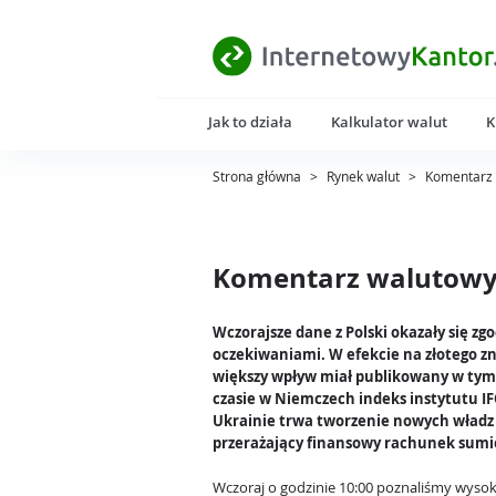
Jak to działa
Kalkulator walut
K
Strona główna
>
Rynek walut
>
Komentarz 
Komentarz walutowy 
Wczorajsze dane z Polski okazały się zg
oczekiwaniami. W efekcie na złotego z
większy wpływ miał publikowany w ty
czasie w Niemczech indeks instytutu I
Ukrainie trwa tworzenie nowych władz
przerażający finansowy rachunek sumi
Wczoraj o godzinie 10:00 poznaliśmy wyso