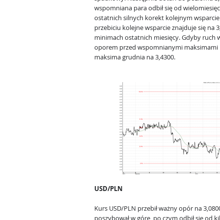
wspomniana para odbił się od wielomiesię
ostatnich silnych korekt kolejnym wsparci
przebiciu kolejne wsparcie znajduje się na 
minimach ostatnich miesięcy. Gdyby ruch 
oporem przed wspomnianymi maksimami poc
maksima grudnia na 3,4300.
USD/PLN
Kurs USD/PLN przebił ważny opór na 3,0800
poszybował w górę, po czym odbił się od k