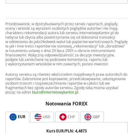
Przedstawione, w dystrybuowanych przez serwis raportach, poglądy,
oceny i wnioski są wyrazem osobistych poglądów autorów i nie mają
charakteru rekomendacji autora lub serwisu InternetowyKantor.pl do
nabycia lub zbycia albo powstrzymania się od dokonania transakcji
w odniesieniu do jakichkolwiek walut lub papierów wartościowych. Poglądy
te jak i inne treści raportów nie stanowią „rekomendacji” lub „doradztwa”
w rozumieniu ustawy z dnia 29 lipca 2005 o obrocie instrumentami
finansowymi. Wyłączną odpowiedzialność za decyzje inwestycyjne,
podjęte lub zaniechane na podstawie komentarza, raportu lub
z wykorzystaniem wniosków w nim zawartych, ponosi inwestor.
Autorzy serwisu są również właścicielem majątkowych praw autorskich do
raportów. Zabronione jest kopiowanie, przedrukowywanie, udostępnianie
osobom trzecim i rozpowszechnianie raportów w całości lub we
fragmentach bez zgody autorów serwisu. Zgodę taką można uzyskać
pisząc na adres
biuro@internetowykantor.pl
.
Notowania FOREX
EUR
USD
CHF
GBP
Kurs
EUR
/PLN:
4,4873