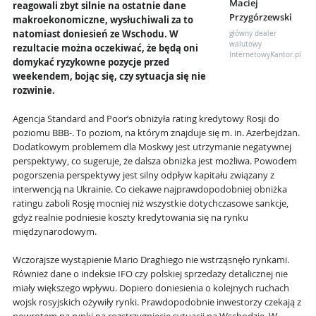
Maciej
reagowali zbyt silnie na ostatnie dane
Przygórzewski
makroekonomiczne, wysłuchiwali za to
natomiast doniesień ze Wschodu. W
główny dealer
walutowy
rezultacie można oczekiwać, że będą oni
InternetowyKantor.pl
domykać ryzykowne pozycje przed
weekendem, bojąc się, czy sytuacja się nie
rozwinie.
Agencja Standard and Poor’s obniżyła rating kredytowy Rosji do
poziomu BBB-. To poziom, na którym znajduje się m. in. Azerbejdżan.
Dodatkowym problemem dla Moskwy jest utrzymanie negatywnej
perspektywy, co sugeruje, że dalsza obniżka jest możliwa. Powodem
pogorszenia perspektywy jest silny odpływ kapitału związany z
interwencją na Ukrainie. Co ciekawe najprawdopodobniej obniżka
ratingu zaboli Rosję mocniej niż wszystkie dotychczasowe sankcje,
gdyż realnie podniesie koszty kredytowania się na rynku
międzynarodowym.
Wczorajsze wystąpienie Mario Draghiego nie wstrząsnęło rynkami.
Również dane o indeksie IFO czy polskiej sprzedaży detalicznej nie
miały większego wpływu. Dopiero doniesienia o kolejnych ruchach
wojsk rosyjskich ożywiły rynki. Prawdopodobnie inwestorzy czekają z