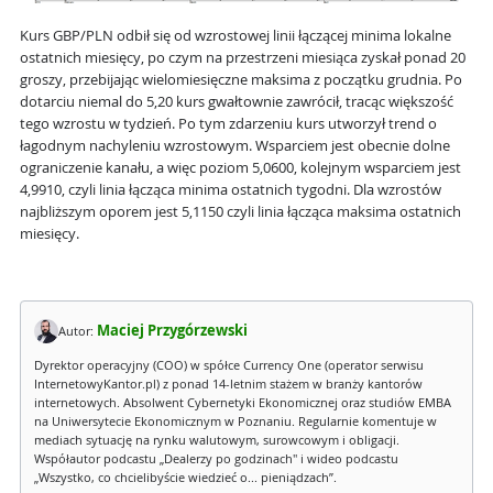
Kurs GBP/PLN odbił się od wzrostowej linii łączącej minima lokalne
ostatnich miesięcy, po czym na przestrzeni miesiąca zyskał ponad 20
groszy, przebijając wielomiesięczne maksima z początku grudnia. Po
dotarciu niemal do 5,20 kurs gwałtownie zawrócił, tracąc większość
tego wzrostu w tydzień. Po tym zdarzeniu kurs utworzył trend o
łagodnym nachyleniu wzrostowym. Wsparciem jest obecnie dolne
ograniczenie kanału, a więc poziom 5,0600, kolejnym wsparciem jest
4,9910, czyli linia łącząca minima ostatnich tygodni. Dla wzrostów
najbliższym oporem jest 5,1150 czyli linia łącząca maksima ostatnich
miesięcy.
Maciej Przygórzewski
Autor:
Dyrektor operacyjny (COO) w spółce Currency One (operator serwisu
InternetowyKantor.pl) z ponad 14-letnim stażem w branży kantorów
internetowych. Absolwent Cybernetyki Ekonomicznej oraz studiów EMBA
na Uniwersytecie Ekonomicznym w Poznaniu. Regularnie komentuje w
mediach sytuację na rynku walutowym, surowcowym i obligacji.
Współautor podcastu „Dealerzy po godzinach" i wideo podcastu
„Wszystko, co chcielibyście wiedzieć o... pieniądzach”.