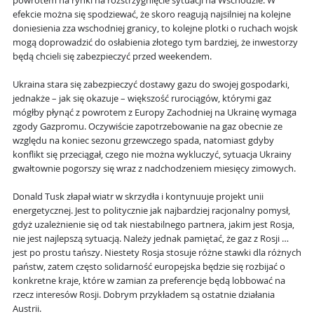
powrotem na rynki na rozstrzygnięcie sytuacji na Wschodzie. W
efekcie można się spodziewać, że skoro reagują najsilniej na kolejne
doniesienia zza wschodniej granicy, to kolejne plotki o ruchach wojsk
mogą doprowadzić do osłabienia złotego tym bardziej, że inwestorzy
będą chcieli się zabezpieczyć przed weekendem.
Ukraina stara się zabezpieczyć dostawy gazu do swojej gospodarki,
jednakże – jak się okazuje – większość rurociągów, którymi gaz
mógłby płynąć z powrotem z Europy Zachodniej na Ukrainę wymaga
zgody Gazpromu. Oczywiście zapotrzebowanie na gaz obecnie ze
względu na koniec sezonu grzewczego spada, natomiast gdyby
konflikt się przeciągał, czego nie można wykluczyć, sytuacja Ukrainy
gwałtownie pogorszy się wraz z nadchodzeniem miesięcy zimowych.
Donald Tusk złapał wiatr w skrzydła i kontynuuje projekt unii
energetycznej. Jest to politycznie jak najbardziej racjonalny pomysł,
gdyż uzależnienie się od tak niestabilnego partnera, jakim jest Rosja,
nie jest najlepszą sytuacją. Należy jednak pamiętać, że gaz z Rosji …
jest po prostu tańszy. Niestety Rosja stosuje różne stawki dla różnych
państw, zatem często solidarność europejska będzie się rozbijać o
konkretne kraje, które w zamian za preferencje będą lobbować na
rzecz interesów Rosji. Dobrym przykładem są ostatnie działania
Austrii.