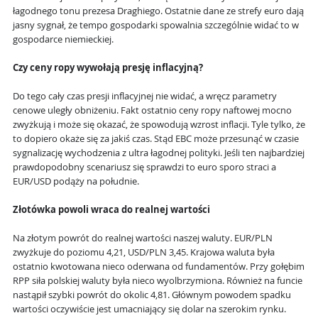
łagodnego tonu prezesa Draghiego. Ostatnie dane ze strefy euro dają
jasny sygnał, że tempo gospodarki spowalnia szczególnie widać to w
gospodarce niemieckiej.
Czy ceny ropy wywołają presję inflacyjną?
Do tego cały czas presji inflacyjnej nie widać, a wręcz parametry
cenowe uległy obniżeniu. Fakt ostatnio ceny ropy naftowej mocno
zwyżkują i może się okazać, że spowodują wzrost inflacji. Tyle tylko, że
to dopiero okaże się za jakiś czas. Stąd EBC może przesunąć w czasie
sygnalizację wychodzenia z ultra łagodnej polityki. Jeśli ten najbardziej
prawdopodobny scenariusz się sprawdzi to euro sporo straci a
EUR/USD podąży na południe.
Złotówka powoli wraca do realnej wartości
Na złotym powrót do realnej wartości naszej waluty. EUR/PLN
zwyżkuje do poziomu 4,21, USD/PLN 3,45. Krajowa waluta była
ostatnio kwotowana nieco oderwana od fundamentów. Przy gołębim
RPP siła polskiej waluty była nieco wyolbrzymiona. Również na funcie
nastąpił szybki powrót do okolic 4,81. Głównym powodem spadku
wartości oczywiście jest umacniający się dolar na szerokim rynku.