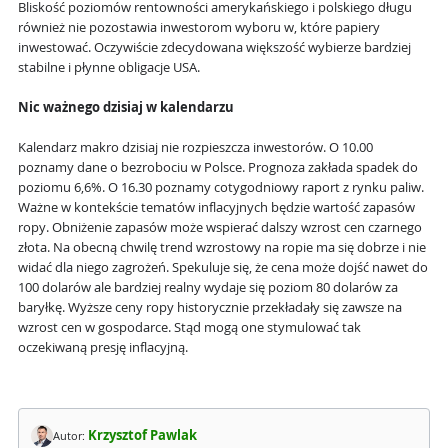
Bliskość poziomów rentowności amerykańskiego i polskiego długu
również nie pozostawia inwestorom wyboru w, które papiery
inwestować. Oczywiście zdecydowana większość wybierze bardziej
stabilne i płynne obligacje USA.
Nic ważnego dzisiaj w kalendarzu
Kalendarz makro dzisiaj nie rozpieszcza inwestorów. O 10.00
poznamy dane o bezrobociu w Polsce. Prognoza zakłada spadek do
poziomu 6,6%. O 16.30 poznamy cotygodniowy raport z rynku paliw.
Ważne w kontekście tematów inflacyjnych będzie wartość zapasów
ropy. Obniżenie zapasów może wspierać dalszy wzrost cen czarnego
złota. Na obecną chwilę trend wzrostowy na ropie ma się dobrze i nie
widać dla niego zagrożeń. Spekuluje się, że cena może dojść nawet do
100 dolarów ale bardziej realny wydaje się poziom 80 dolarów za
baryłkę. Wyższe ceny ropy historycznie przekładały się zawsze na
wzrost cen w gospodarce. Stąd mogą one stymulować tak
oczekiwaną presję inflacyjną.
Krzysztof Pawlak
Autor: