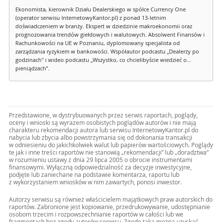
Ekonomista, kierownik Działu Dealerskiego w spółce Currency One
(operator serwisu InternetowyKantor.pl) z ponad 13-letnim
doświadczeniem w branży. Ekspert w dziedzinie makroekonomii oraz
prognozowania trendów giełdowych i walutowych. Absolwent Finansów i
Rachunkowości na UE w Poznaniu, dyplomowany specjalista od
zarządzania ryzykiem w bankowości. Współautor podcastu „Dealerzy po
godzinach" i wideo podcastu „Wszystko, co chcielibyście wiedzieć o...
pieniądzach”.
Przedstawione, w dystrybuowanych przez serwis raportach, poglądy,
oceny i wnioski są wyrazem osobistych poglądów autorów i nie mają
charakteru rekomendacji autora lub serwisu InternetowyKantor.pl do
nabycia lub zbycia albo powstrzymania się od dokonania transakcji
w odniesieniu do jakichkolwiek walut lub papierów wartościowych. Poglądy
te jak i inne treści raportów nie stanowią „rekomendacji” lub „doradztwa”
w rozumieniu ustawy z dnia 29 lipca 2005 o obrocie instrumentami
finansowymi. Wyłączną odpowiedzialność za decyzje inwestycyjne,
podjęte lub zaniechane na podstawie komentarza, raportu lub
z wykorzystaniem wniosków w nim zawartych, ponosi inwestor.
Autorzy serwisu są również właścicielem majątkowych praw autorskich do
raportów. Zabronione jest kopiowanie, przedrukowywanie, udostępnianie
osobom trzecim i rozpowszechnianie raportów w całości lub we
fragmentach bez zgody autorów serwisu. Zgodę taką można uzyskać