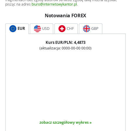
pisząc na adres
biuro@internetowykantor.pl
.
Notowania FOREX
EUR
USD
CHF
GBP
Kurs
EUR
/PLN:
4,4873
(aktualizacja:
0000-00-00 00:00
)
zobacz szczegółowy wykres »