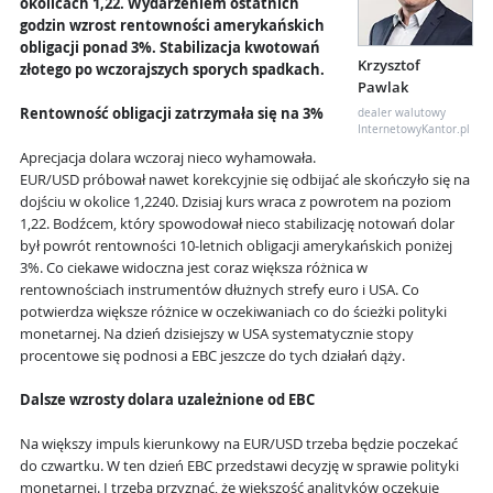
okolicach 1,22. Wydarzeniem ostatnich
godzin wzrost rentowności amerykańskich
obligacji ponad 3%. Stabilizacja kwotowań
Krzysztof
złotego po wczorajszych sporych spadkach.
Pawlak
Rentowność obligacji zatrzymała się na 3%
dealer walutowy
InternetowyKantor.pl
Aprecjacja dolara wczoraj nieco wyhamowała.
EUR/USD próbował nawet korekcyjnie się odbijać ale skończyło się na
dojściu w okolice 1,2240. Dzisiaj kurs wraca z powrotem na poziom
1,22. Bodźcem, który spowodował nieco stabilizację notowań dolar
był powrót rentowności 10-letnich obligacji amerykańskich poniżej
3%. Co ciekawe widoczna jest coraz większa różnica w
rentownościach instrumentów dłużnych strefy euro i USA. Co
potwierdza większe różnice w oczekiwaniach co do ścieżki polityki
monetarnej. Na dzień dzisiejszy w USA systematycznie stopy
procentowe się podnosi a EBC jeszcze do tych działań dąży.
Dalsze wzrosty dolara uzależnione od EBC
Na większy impuls kierunkowy na EUR/USD trzeba będzie poczekać
do czwartku. W ten dzień EBC przedstawi decyzję w sprawie polityki
monetarnej. I trzeba przyznać, że większość analityków oczekuje