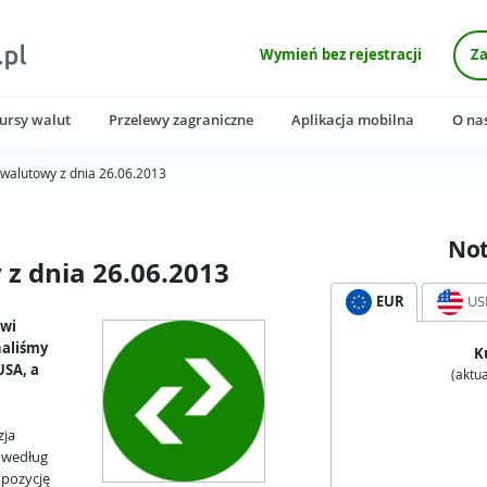
Wymień bez rejestracji
Za
ursy walut
Przelewy zagraniczne
Aplikacja mobilna
O na
walutowy z dnia 26.06.2013
No
z dnia 26.06.2013
EUR
US
awi
naliśmy
K
USA, a
(aktua
zja
j według
opozycję