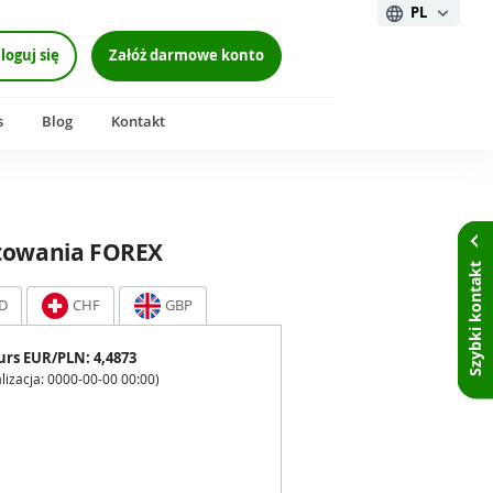
PL
loguj się
Załóż darmowe konto
s
Blog
Kontakt
towania FOREX
Szybki kontakt
D
CHF
GBP
urs
EUR
/PLN:
4,4873
lizacja:
0000-00-00 00:00
)