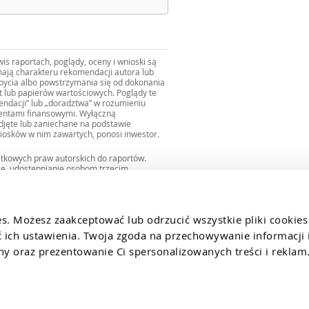
s raportach, poglądy, oceny i wnioski są
ają charakteru rekomendacji autora lub
zbycia albo powstrzymania się od dokonania
ut lub papierów wartościowych. Poglądy te
mendacji” lub „doradztwa” w rozumieniu
mentami finansowymi. Wyłączną
djęte lub zaniechane na podstawie
iosków w nim zawartych, ponosi inwestor.
ątkowych praw autorskich do raportów.
ie, udostępnianie osobom trzecim
we fragmentach bez zgody autorów serwisu.
uro@internetowykantor.pl
.
es. Możesz zaakceptować lub odrzucić wszystkie pliki cookies
ich ustawienia. Twoja zgoda na przechowywanie informacji i
 oraz prezentowanie Ci spersonalizowanych treści i reklam.
y
Polityka prywatności i cookies
Dla mediów
Deklaracja dostepnosc