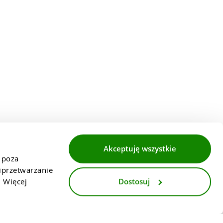
Akceptuję wszystkie
 poza 
przetwarzanie 
Dostosuj
 Więcej 
i