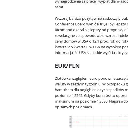
wynagrodzenia za pracę i wypłat dla właści
sami.
Wczoraj bardzo pozytywnie zaskoczyły pub
Conference Board wyniósł 81,4 i był lepszy
Richmond okazał się lepszy od prognozy o 7
rewelacyjne co spowodowało wzrost indeks
ceny domów w USA o 12,1 proc. rok do roku. 
kwartał do kwartału w USA na wysokim pozi
informacja, że USA są bliskie wyjścia z kryzy
EUR/PLN
Złotówka względem euro ponownie zaczęła s
waluty w zeszłym tygodniu. W przypadku g
hamulcem dla pogłębienia tych spadków mo
poziomie 4,2545. Gdyby kurs rósł to opore
maksimum na poziomie 4,3580. Najprawdop
opisanych poziomach.