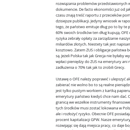
rozwiązania problemów przedstawionych 
dokumencie. De facto ekonomiści już od ja
czasu znają treść raportu z przecieków p
dzisiejsze publikacji. Jedyny wniosek w rapor
tego, że państwo emituje dług po to by te p
60% swoich środków ten dług kupują. OFE 
ryzyka zebrały opłaty za zarządzanie nasz
miliardów złotych. Niestety tak jest napisa
kosztowo. Zatem ZUS i obligacje państwa b
są. Jeżeli Polska tak jak Grecja nie byłaby 
wpłaci pieniędzy do ZUS na emerytury ani nie
zadłużenia o 70% tak jak to zrobili Grecy.
Ustawę o OFE należy poprawić i ulepszyć 
zabierać nie wolno bo to są realne pieniąd
jest tylko pustym workiem z kartką papieru,
emerytury państwo kiedyś chce nam dać. 
granicą we wszelkie instrumenty finansow
tych środków musi zostać lokowana w Polsc
ale i rozłożyć ryzyko. Obecnie OFE posiadają
procent kapitalizacji GPW. Nasze emerytur
rozwijając się dają miejsca pracy, co daje