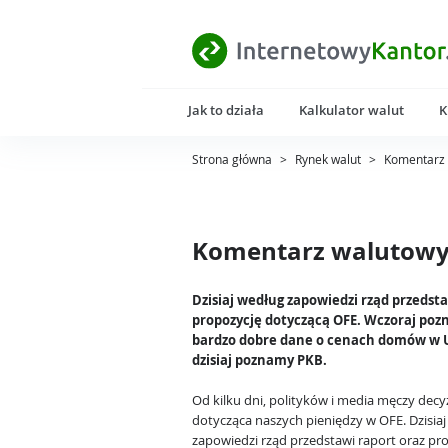
Jak to działa
Kalkulator walut
K
Strona główna
>
Rynek walut
>
Komentarz 
Komentarz walutowy 
Dzisiaj według zapowiedzi rząd przedst
propozycję dotyczącą OFE. Wczoraj poz
bardzo dobre dane o cenach domów w 
dzisiaj poznamy PKB.
Od kilku dni, polityków i media męczy decy
dotycząca naszych pieniędzy w OFE. Dzisia
zapowiedzi rząd przedstawi raport oraz pr