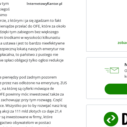
w tym
InternetowyKantor.pl
kiegoś
omimo
cie, z którym i ja się zgadzam to fakt
ieniądze przelać do OFE, które za około
dzięki tym zabiegom bez większego
ymi środkami w wysokości kilkunastu
zobac
na ustawa i jest to bardzo nieefektywne
ezpieczną lokatą naszych emerytur nie
wypłacalna, to państwo z pustego nie
 spłaci obligacji tylko ogłosi redukcje
N
O
k
ale pieniędzy pod żadnym pozorem
ze przez nas odłożone na emeryturę. ZUS
 na której są cyferki mówiące ile
OFE powinny móc inwestować także za
e zachowując przy tym rozwagę. Część
e. Wszystko po to by rozwijać nasz kraj
 akcji za 111 mld złotych co daje 21,4
y są inwestowane w firmy, które
 bogactwo obywatelom w postaci