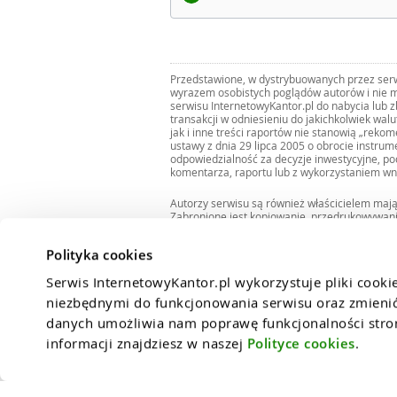
Przedstawione, w dystrybuowanych przez serwi
wyrazem osobistych poglądów autorów i nie m
serwisu InternetowyKantor.pl do nabycia lub 
transakcji w odniesieniu do jakichkolwiek wal
jak i inne treści raportów nie stanowią „reko
ustawy z dnia 29 lipca 2005 o obrocie instru
odpowiedzialność za decyzje inwestycyjne, po
komentarza, raportu lub z wykorzystaniem wn
Autorzy serwisu są również właścicielem maj
Zabronione jest kopiowanie, przedrukowywan
i rozpowszechnianie raportów w całości lub 
Zgodę taką można uzyskać pisząc na adres
bi
Polityka cookies
Serwis InternetowyKantor.pl wykorzystuje pliki cooki
niezbędnymi do funkcjonowania serwisu oraz zmienić 
danych umożliwia nam poprawę funkcjonalności strony
informacji znajdziesz w naszej 
Polityce cookies
.
© 2026
InternetowyKantor.pl
Regulamin