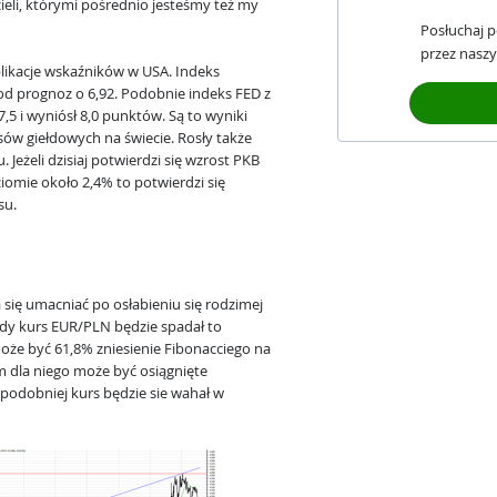
cieli, którymi pośrednio jesteśmy też my
Posłuchaj 
przez naszy
likacje wskaźników w USA. Indeks
 od prognoz o 6,92. Podobnie indeks FED z
,5 i wyniósł 8,0 punktów. Są to wyniki
ów giełdowych na świecie. Rosły także
Jeżeli dzisiaj potwierdzi się wzrost PKB
omie około 2,4% to potwierdzi się
su.
ię umacniać po osłabieniu się rodzimej
dy kurs EUR/PLN będzie spadał to
że być 61,8% zniesienie Fibonacciego na
m dla niego może być osiągnięte
odobniej kurs będzie sie wahał w