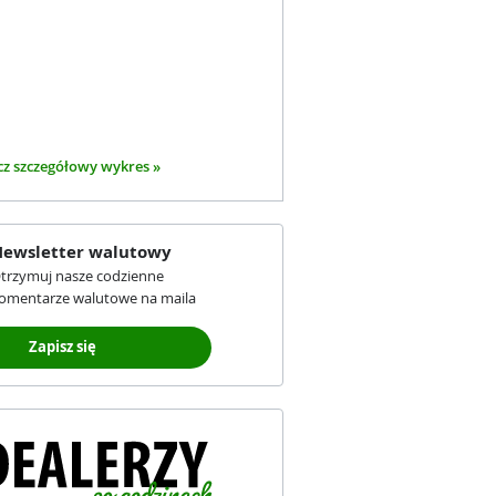
z szczegółowy wykres »
ewsletter walutowy
trzymuj nasze codzienne
omentarze walutowe na maila
Zapisz się