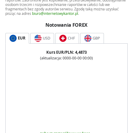
raportów. Zabronione jest kopiowanie, przedrukowywanie, udostępnianie
osobom trzecim i rozpowszechnianie raportów w całości lub we
fragmentach bez zgody autorów serwisu. Zgodę taką można uzyskać
pisząc na adres
biuro@internetowykantor.pl
.
Notowania FOREX
EUR
USD
CHF
GBP
Kurs
EUR
/PLN:
4,4873
(aktualizacja:
0000-00-00 00:00
)