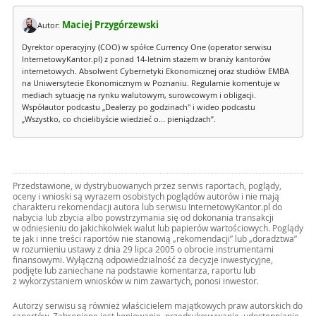
Maciej Przygórzewski
Autor:
Dyrektor operacyjny (COO) w spółce Currency One (operator serwisu
InternetowyKantor.pl) z ponad 14-letnim stażem w branży kantorów
internetowych. Absolwent Cybernetyki Ekonomicznej oraz studiów EMBA
na Uniwersytecie Ekonomicznym w Poznaniu. Regularnie komentuje w
mediach sytuację na rynku walutowym, surowcowym i obligacji.
Współautor podcastu „Dealerzy po godzinach" i wideo podcastu
„Wszystko, co chcielibyście wiedzieć o... pieniądzach”.
Przedstawione, w dystrybuowanych przez serwis raportach, poglądy,
oceny i wnioski są wyrazem osobistych poglądów autorów i nie mają
charakteru rekomendacji autora lub serwisu InternetowyKantor.pl do
nabycia lub zbycia albo powstrzymania się od dokonania transakcji
w odniesieniu do jakichkolwiek walut lub papierów wartościowych. Poglądy
te jak i inne treści raportów nie stanowią „rekomendacji” lub „doradztwa”
w rozumieniu ustawy z dnia 29 lipca 2005 o obrocie instrumentami
finansowymi. Wyłączną odpowiedzialność za decyzje inwestycyjne,
podjęte lub zaniechane na podstawie komentarza, raportu lub
z wykorzystaniem wniosków w nim zawartych, ponosi inwestor.
Autorzy serwisu są również właścicielem majątkowych praw autorskich do