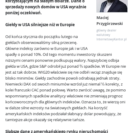
korzystającym na słabym dolarze. Dane o
sprzedaży nowych domów w USA wyraźnie
poniżej oczekiwań.
Maciej
Przygórzewski
Giełdy w USA silniejsze niż w Europie
główny dealer
walutowy
Od końca stycznia do początku lutego na
InternetowyKantor.pl
giełdach obserwowaliśmy silną przecenę.
Główne indeksy zarówno w Europie jak i w USA
spadły o ponad 10%. Od tego momentu inwestorzy skuszeni
niższymi cenami ponownie podkupują walory. Najszybciej odbija
giełda w USA, gdzie S&P odrobił już ponad ⅔ spadków. W Europie nie
jest aż tak dobrze. WIG20 właściwie się nie odbił i wciąż znajduje się
blisko minimów. Giełdy zachodnie powoli odrabiają jednak straty.
Niemiecki DAX od swoich miniumów wzrósł już niemal ⅓ korekty, z
kolei francuski CAC ponad połowę. Warto zwrócić uwagę, że pomimo
wspomnianych spadków analitycy właściwie nie zmieniają prognoz
końcoworocznych dla głównych indeksów. Oznacza to, że wierzą oni
w dalsze silne wzrosty na światowych giełdach. Na korzyść
amerykańskich indeksów podziałał słabnący dolar powodujący, że
tamtejsze akcje okazały się relatywnie tańsze.
Słabsze dane z amerykańskiego rynku nieruchomości