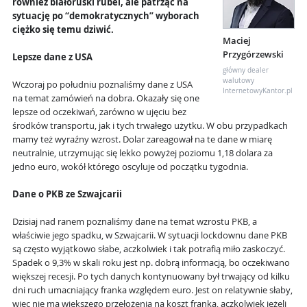
również białoruski rubel, ale patrząc na
sytuację po “demokratycznych” wyborach
ciężko się temu dziwić.
Maciej
Przygórzewski
Lepsze dane z USA
główny dealer
walutowy
Wczoraj po południu poznaliśmy dane z USA
InternetowyKantor.pl
na temat zamówień na dobra. Okazały się one
lepsze od oczekiwań, zarówno w ujęciu bez
środków transportu, jak i tych trwałego użytku. W obu przypadkach
mamy też wyraźny wzrost. Dolar zareagował na te dane w miarę
neutralnie, utrzymując się lekko powyżej poziomu 1,18 dolara za
jedno euro, wokół którego oscyluje od początku tygodnia.
Dane o PKB ze Szwajcarii
Dzisiaj nad ranem poznaliśmy dane na temat wzrostu PKB, a
właściwie jego spadku, w Szwajcarii. W sytuacji lockdownu dane PKB
są często wyjątkowo słabe, aczkolwiek i tak potrafią miło zaskoczyć.
Spadek o 9,3% w skali roku jest np. dobrą informacją, bo oczekiwano
większej recesji. Po tych danych kontynuowany był trwający od kilku
dni ruch umacniający franka względem euro. Jest on relatywnie słaby,
więc nie ma większego przełożenia na koszt franka, aczkolwiek jeżeli