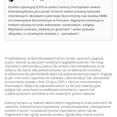
Dyrektor operacyjny (COO) w spółce Currency One (operator serwisu
InternetowyKantor.pl) z ponad 14-letnim stażem w branży kantorów
internetowych. Absolwent Cybernetyki Ekonomicznej oraz studiów EMBA
na Uniwersytecie Ekonomicznym w Poznaniu. Regularnie komentuje w
mediach sytuację na rynku walutowym, surowcowym i obligacji.
Współautor podcastu „Dealerzy po godzinach" i wideo podcastu
„Wszystko, co chcielibyście wiedzieć o... pieniądzach”.
Przedstawione, w dystrybuowanych przez serwis raportach, poglądy,
oceny i wnioski są wyrazem osobistych poglądów autorów i nie mają
charakteru rekomendacji autora lub serwisu InternetowyKantor.pl do
nabycia lub zbycia albo powstrzymania się od dokonania transakcji
w odniesieniu do jakichkolwiek walut lub papierów wartościowych. Poglądy
te jak i inne treści raportów nie stanowią „rekomendacji” lub „doradztwa”
w rozumieniu ustawy z dnia 29 lipca 2005 o obrocie instrumentami
finansowymi. Wyłączną odpowiedzialność za decyzje inwestycyjne,
podjęte lub zaniechane na podstawie komentarza, raportu lub
z wykorzystaniem wniosków w nim zawartych, ponosi inwestor.
Autorzy serwisu są również właścicielem majątkowych praw autorskich do
raportów. Zabronione jest kopiowanie, przedrukowywanie, udostępnianie
osobom trzecim i rozpowszechnianie raportów w całości lub we
fragmentach bez zgody autorów serwisu. Zgodę taką można uzyskać