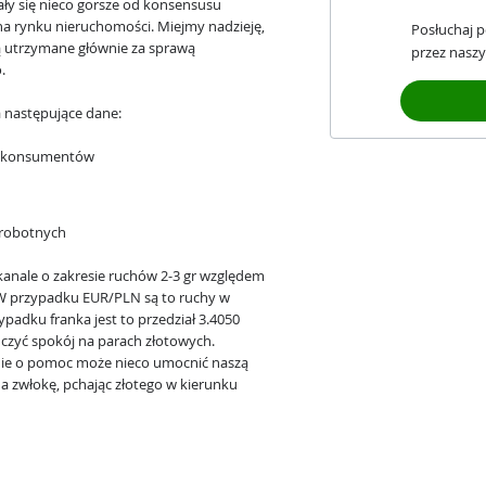
y się nieco gorsze od konsensusu
a rynku nieruchomości. Miejmy nadzieję,
Posłuchaj 
ą utrzymane głównie za sprawą
przez naszy
.
 następujące dane:
ów konsumentów
ezrobotnych
kanale o zakresie ruchów 2-3 gr względem
. W przypadku EUR/PLN są to ruchy w
ypadku franka jest to przedział 3.4050
ńczyć spokój na parach złotowych.
enie o pomoc może nieco umocnić naszą
a zwłokę, pchając złotego w kierunku