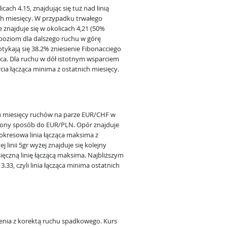
ach 4.15, znajdując się tuż nad linią
h miesięcy. W przypadku trwałego
 znajduje się w okolicach 4,21 (50%
n poziom dla dalszego ruchu w górę
tykają się 38.2% zniesienie Fibonacciego
rwca. Dla ruchu w dół istotnym wsparciem
rcia łącząca minima z ostatnich miesięcy.
 miesięcy ruchów na parze EUR/CHF w
iżony sposób do EUR/PLN. Opór znajduje
ookresowa linia łącząca maksima z
 linii 5gr wyżej znajduje się kolejny
ięczną linię łączącą maksima. Najbliższym
.33, czyli linia łącząca minima ostatnich
nia z korektą ruchu spadkowego. Kurs