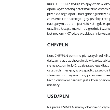
Kurs EUR/PLN oscyluje kolejny dzień w okolic
oporu wyznaczoną przez maksima ostatnic
przebicia tego oporu następne ograniczenie
zniesienie Fibonacciego), gdy przebiją i te
następnym oporem jest 4.30-4.31, gdzie spo
oraz linia łącząca maksima z grudnia i cze
jest poziom 4,07 gdzie przebiega linia wspa
CHF/PLN
Kurs CHF/PLN pomimo pierwszych od kilku
dalszym ciągu zachowuje się w bardzo zbl
się na poziomie 3,45, gdzie przebiega dług
ostatnich miesięcy, w przypadku przebicia tej
silniejszy opór wyznaczony przez wielomies
technicznym wsparciem jest z kolei poziom 3
miesięcy.
USD/PLN
Na parze USD/PLN mamy obecnie do czynie