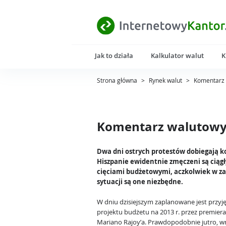
Jak to działa
Kalkulator walut
K
Strona główna
>
Rynek walut
>
Komentarz 
Komentarz walutowy 
Dwa dni ostrych protestów dobiegają k
Hiszpanie ewidentnie zmęczeni są ciąg
cięciami budżetowymi, aczkolwiek w zai
sytuacji są one niezbędne.
W dniu dzisiejszym zaplanowane jest przyję
projektu budżetu na 2013 r. przez premiera
Mariano Rajoy’a. Prawdopodobnie jutro, wr