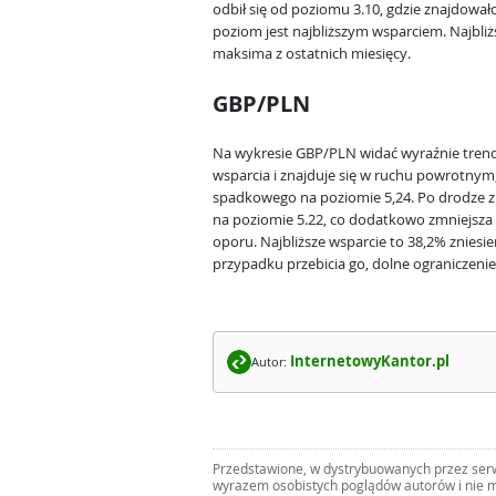
odbił się od poziomu 3.10, gdzie znajdowało
poziom jest najbliższym wsparciem. Najbliższ
maksima z ostatnich miesięcy.
GBP/PLN
Na wykresie GBP/PLN widać wyraźnie trend s
wsparcia i znajduje się w ruchu powrotnym,
spadkowego na poziomie 5,24. Po drodze zn
na poziomie 5.22, co dodatkowo zmniejsz
oporu. Najbliższe wsparcie to 38,2% zniesie
przypadku przebicia go, dolne ograniczeni
InternetowyKantor.pl
Autor:
Przedstawione, w dystrybuowanych przez serwi
wyrazem osobistych poglądów autorów i nie m