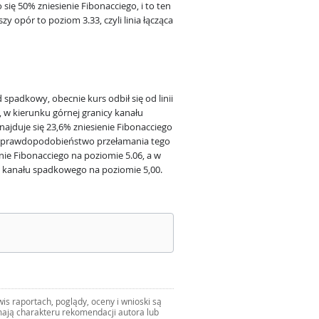
 się 50% zniesienie Fibonacciego, i to ten
y opór to poziom 3.33, czyli linia łącząca
padkowy, obecnie kurs odbił się od linii
 w kierunku górnej granicy kanału
ajduje się 23,6% zniesienie Fibonacciego
a prawdopodobieństwo przełamania tego
nie Fibonacciego na poziomie 5.06, a w
e kanału spadkowego na poziomie 5,00.
s raportach, poglądy, oceny i wnioski są
ają charakteru rekomendacji autora lub