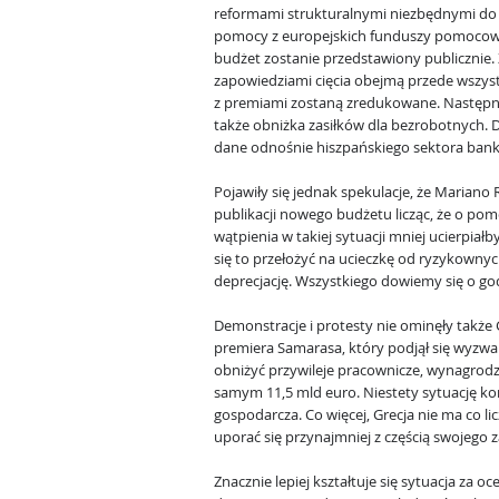
reformami strukturalnymi niezbędnymi do
pomocy z europejskich funduszy pomocow
budżet zostanie przedstawiony publicznie.
zapowiedziami cięcia obejmą przede wszys
z premiami zostaną zredukowane. Następni
także obniżka zasiłków dla bezrobotnych. 
dane odnośnie hiszpańskiego sektora ban
Pojawiły się jednak spekulacje, że Marian
publikacji nowego budżetu licząc, że o pom
wątpienia w takiej sytuacji mniej ucierpiał
się to przełożyć na ucieczkę od ryzykownyc
deprecjację. Wszystkiego dowiemy się o god
Demonstracje i protesty nie ominęły także G
premiera Samarasa, który podjął się wyzwa
obniżyć przywileje pracownicze, wynagrodz
samym 11,5 mld euro. Niestety sytuację ko
gospodarcza. Co więcej, Grecja nie ma co li
uporać się przynajmniej z częścią swojego z
Znacznie lepiej kształtuje się sytuacja za