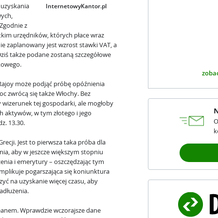
 uzyskania
InternetowyKantor.pl
ych,
 Zgodnie z
tkim urzędników, których płace wraz
e zaplanowany jest wzrost stawki VAT, a
Dziś także podane zostaną szczegółowe
kowego.
zobac
o Rajoy może podjąć próbę opóźnienia
oc zwrócą się także Włochy. Bez
by wizerunek tej gospodarki, ale mogłoby
N
h aktywów, w tym złotego i jego
O
z. 13.30.
k
recji. Jest to pierwsza taka próba dla
nia, aby w jeszcze większym stopniu
enia i emerytury – oszczędzając tym
mplikuje pogarszająca się koniunktura
czyć na uzyskanie więcej czasu, aby
adłużenia.
 oceanem. Wprawdzie wczorajsze dane