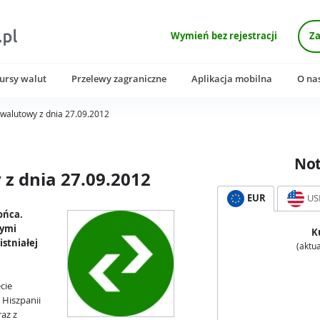
Wymień bez rejestracji
Za
ursy walut
Przelewy zagraniczne
Aplikacja mobilna
O na
walutowy z dnia 27.09.2012
No
z dnia 27.09.2012
EUR
US
ońca.
łymi
K
stniałej
(aktua
cie
 Hiszpanii
az z