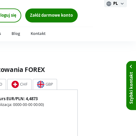
PL
loguj się
Załóż darmowe konto
s
Blog
Kontakt
towania FOREX
Szybki kontakt
D
CHF
GBP
urs
EUR
/PLN:
4,4873
lizacja:
0000-00-00 00:00
)