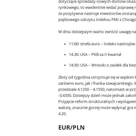
dotyczące sprzedaży nowych domów okazał
rynkowego, to ewidentnie widać poprawę n
że pozytywne nastroje inwestorów zostan
piątkowego odczytu Indeksu PMI z Chicago
W dniu dzisiejszym warto zwrócić uwagę na
11:00: strefa euro – Indeks nastroj
14.30: USA – PKB za II kwartał
14:30: USA – Wnioski o zasiłek dla b
Złoty od tygodnia utrzymuje się w wąskim 
zarówno euro, jak i franka szwajcarskiego
przedziale 4.1250 – 4.1550, natomiast w prz
-3.4350. Dzisiejszy dzień może jednak zako
Przyjęcie reform strukturalnych i wystąpi
walutę, znacznie gorzej może wpłynąć gra n
4.20.
EUR/PLN