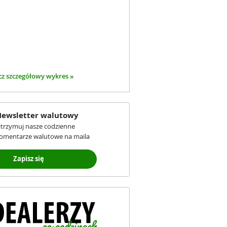
z szczegółowy wykres »
ewsletter walutowy
trzymuj nasze codzienne
omentarze walutowe na maila
Zapisz się