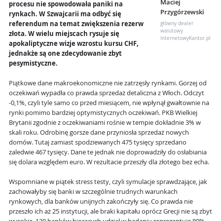
Maciej
procesu nie spowodowała paniki na
Przygórzewski
rynkach. W Szwajcarii ma odbyć się
referendum na temat zwiększenia rezerw
główny dealer
walutowy
złota. W wielu miejscach rysuje się
InternetowyKantor.pl
apokaliptyczne wizje wzrostu kursu CHF,
jednakże są one zdecydowanie zbyt
pesymistyczne.
Piątkowe dane makroekonomiczne nie zatrzęsły rynkami. Gorzej od
oczekiwań wypadła co prawda sprzedaż detaliczna z Włoch. Odczyt
-0,1%, czyli tyle samo co przed miesiącem, nie wpłynął gwałtownie na
rynki pomimo bardziej optymistycznych oczekiwań. PKB Wielkiej
Brytanii zgodnie z oczekiwaniami rośnie w tempie dokładnie 3% w
skali roku. Odrobinę gorsze dane przyniosła sprzedaż nowych
domów. Tutaj zamiast spodziewanych 475 tysięcy sprzedano
zaledwie 467 tysięcy. Dane te jednak nie doprowadziły do osłabiania
się dolara względem euro. W rezultacie przeszły dla złotego bez echa.
Wspomniane w piątek stress testy, czyli symulacje sprawdzające, jak
zachowałyby się banki w szczególnie trudnych warunkach
rynkowych, dla banków unijnych zakończyły się. Co prawda nie
przeszło ich aż 25 instytucji, ale braki kapitału oprócz Grecji nie są zbyt