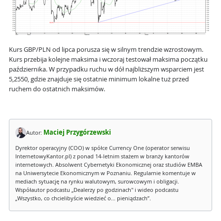
Kurs GBP/PLN od lipca porusza się w silnym trendzie wzrostowym.
Kurs przebija kolejne maksima i wczoraj testował maksima początku
października. W przypadku ruchu w dół najbliższym wsparciem jest
5,2550, gdzie znajduje się ostatnie minimum lokalne tuż przed
ruchem do ostatnich maksimów.
Maciej Przygórzewski
Autor:
Dyrektor operacyjny (COO) w spółce Currency One (operator serwisu
InternetowyKantor.pl) z ponad 14-letnim stażem w branży kantorów
internetowych. Absolwent Cybernetyki Ekonomicznej oraz studiów EMBA
na Uniwersytecie Ekonomicznym w Poznaniu. Regularnie komentuje w
mediach sytuację na rynku walutowym, surowcowym i obligacji.
Współautor podcastu „Dealerzy po godzinach" i wideo podcastu
„Wszystko, co chcielibyście wiedzieć o... pieniądzach”.