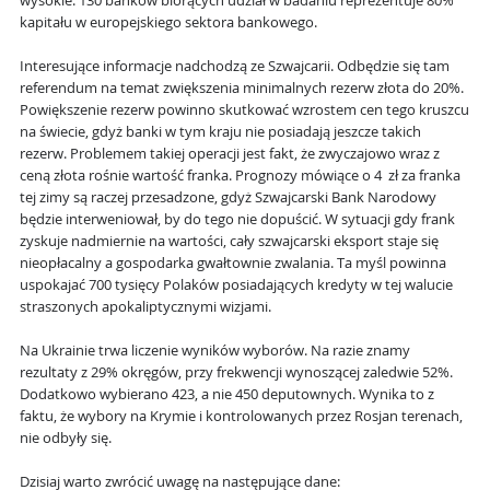
wysokie. 130 banków biorących udział w badaniu reprezentuje 80%
kapitału w europejskiego sektora bankowego.
Interesujące informacje nadchodzą ze Szwajcarii. Odbędzie się tam
referendum na temat zwiększenia minimalnych rezerw złota do 20%.
Powiększenie rezerw powinno skutkować wzrostem cen tego kruszcu
na świecie, gdyż banki w tym kraju nie posiadają jeszcze takich
rezerw. Problemem takiej operacji jest fakt, że zwyczajowo wraz z
ceną złota rośnie wartość franka. Prognozy mówiące o 4 zł za franka
tej zimy są raczej przesadzone, gdyż Szwajcarski Bank Narodowy
będzie interweniował, by do tego nie dopuścić. W sytuacji gdy frank
zyskuje nadmiernie na wartości, cały szwajcarski eksport staje się
nieopłacalny a gospodarka gwałtownie zwalania. Ta myśl powinna
uspokajać 700 tysięcy Polaków posiadających kredyty w tej walucie
straszonych apokaliptycznymi wizjami.
Na Ukrainie trwa liczenie wyników wyborów. Na razie znamy
rezultaty z 29% okręgów, przy frekwencji wynoszącej zaledwie 52%.
Dodatkowo wybierano 423, a nie 450 deputownych. Wynika to z
faktu, że wybory na Krymie i kontrolowanych przez Rosjan terenach,
nie odbyły się.
Dzisiaj warto zwrócić uwagę na następujące dane: