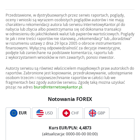
Przedstawione, w dystrybuowanych przez serwis raportach, poglądy,
oceny i wnioski są wyrazem osobistych poglądów autorów i nie mają
charakteru rekomendacji autora lub serwisu InternetowyKantor.pl do
nabycia lub zbycia albo powstrzymania się od dokonania transakcji
w odniesieniu do jakichkolwiek walut lub papierów wartościowych. Poglądy
te jak i inne treści raportów nie stanowią „rekomendacji” lub „doradztwa”
w rozumieniu ustawy z dnia 29 lipca 2005 o obrocie instrumentami
finansowymi. Wyłączną odpowiedzialność za decyzje inwestycyjne,
podjęte lub zaniechane na podstawie komentarza, raportu lub
z wykorzystaniem wniosków w nim zawartych, ponosi inwestor.
Autorzy serwisu są również właścicielem majątkowych praw autorskich do
raportów. Zabronione jest kopiowanie, przedrukowywanie, udostępnianie
osobom trzecim i rozpowszechnianie raportów w całości lub we
fragmentach bez zgody autorów serwisu. Zgodę taką można uzyskać
pisząc na adres
biuro@internetowykantor.pl
.
Notowania FOREX
EUR
USD
CHF
GBP
Kurs
EUR
/PLN:
4,4873
(aktualizacja:
0000-00-00 00:00
)