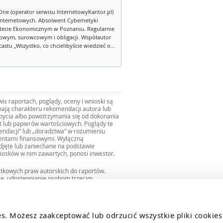
One (operator serwisu InternetowyKantor.pl)
internetowych. Absolwent Cybernetyki
tecie Ekonomicznym w Poznaniu. Regularnie
owym, surowcowym i obligacji. Współautor
stu „Wszystko, co chcielibyście wiedzieć o...
s raportach, poglądy, oceny i wnioski są
ają charakteru rekomendacji autora lub
zbycia albo powstrzymania się od dokonania
ut lub papierów wartościowych. Poglądy te
mendacji” lub „doradztwa” w rozumieniu
mentami finansowymi. Wyłączną
djęte lub zaniechane na podstawie
iosków w nim zawartych, ponosi inwestor.
ątkowych praw autorskich do raportów.
ie, udostępnianie osobom trzecim
we fragmentach bez zgody autorów serwisu.
uro@internetowykantor.pl
.
es. Możesz zaakceptować lub odrzucić wszystkie pliki cookies