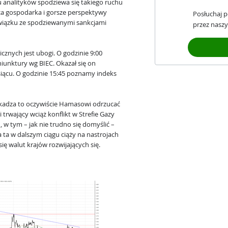
 analityków spodziewa się takiego ruchu
ca gospodarka i gorsze perspektywy
Posłuchaj 
wiązku ze spodziewanymi sankcjami
przez naszy
znych jest ubogi. O godzinie 9:00
unktury wg BIEC. Okazał się on
iącu. O godzinie 15:45 poznamy indeks
zkadza to oczywiście Hamasowi odrzucać
rwający wciąż konflikt w Strefie Gazy
, w tym – jak nie trudno się domyślić –
a ta w dalszym ciągu ciąży na nastrojach
ię walut krajów rozwijających się.