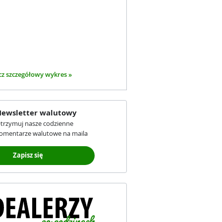
z szczegółowy wykres »
ewsletter walutowy
trzymuj nasze codzienne
omentarze walutowe na maila
Zapisz się