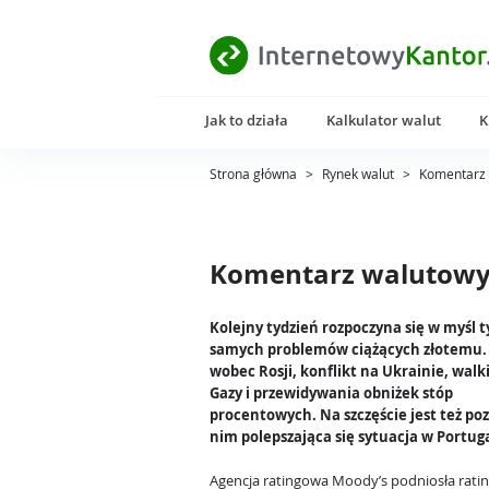
Jak to działa
Kalkulator walut
K
Strona główna
>
Rynek walut
>
Komentarz 
Komentarz walutowy 
Kolejny tydzień rozpoczyna się w myśl 
samych problemów ciążących złotemu.
wobec Rosji, konflikt na Ukrainie, walki
Gazy i przewidywania obniżek stóp
procentowych. Na szczęście jest też poz
nim polepszająca się sytuacja w Portuga
Agencja ratingowa Moody’s podniosła rati