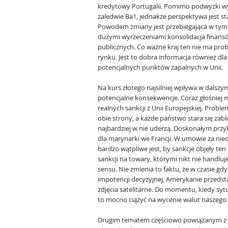
kredytowy Portugalii. Pomimo podwyżki w
zaledwie Ba1, jednakże perspektywa jest st
Powodem zmiany jest przebiegająca w tym 
dużymi wyrzeczeniami konsolidacja finans
publicznych. Co ważne kraj ten nie ma pr
rynku. Jest to dobra informacja również dla
potencjalnych punktów zapalnych w Unii.
Na kurs złotego najsilniej wpływa w dalszym
potencjalne konsekwencje. Coraz głośniej m
realnych sankcji z Unii Europejskiej. Proble
obie strony, a każde państwo stara się zab
najbardziej w nie uderzą. Doskonałym prz
dla marynarki we Francji. W umowie za nied
bardzo wątpliwe jest, by sankcje objęły ten
sankcji na towary, którymi nikt nie handluje
sensu. Nie zmienia to faktu, że w czasie g
impotencji decyzyjnej, Amerykanie przedst
zdjęcia satelitarne. Do momentu, kiedy sytu
to mocno ciążyć na wycenie walut naszego 
Drugim tematem częściowo powiązanym z s