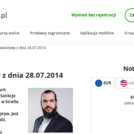
Wymień bez rejestracji
Za
ursy walut
Przelewy zagraniczne
Aplikacja mobilna
O na
walutowy z dnia 28.07.2014
No
z dnia 28.07.2014
EUR
US
tych
 Sankcje
K
 w Strefie
(aktua
ytyw. Jest
lii.
ng