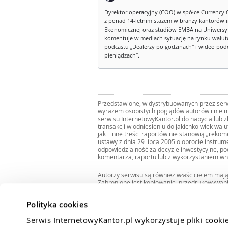
Dyrektor operacyjny (COO) w spółce Currency 
z ponad 14-letnim stażem w branży kantorów 
Ekonomicznej oraz studiów EMBA na Uniwersy
komentuje w mediach sytuację na rynku walut
podcastu „Dealerzy po godzinach" i wideo podca
pieniądzach”.
Przedstawione, w dystrybuowanych przez serwi
wyrazem osobistych poglądów autorów i nie m
serwisu InternetowyKantor.pl do nabycia lub 
transakcji w odniesieniu do jakichkolwiek wal
jak i inne treści raportów nie stanowią „reko
ustawy z dnia 29 lipca 2005 o obrocie instru
odpowiedzialność za decyzje inwestycyjne, po
komentarza, raportu lub z wykorzystaniem wn
Autorzy serwisu są również właścicielem maj
Zabronione jest kopiowanie, przedrukowywan
i rozpowszechnianie raportów w całości lub 
Zgodę taką można uzyskać pisząc na adres
bi
Polityka cookies
Serwis InternetowyKantor.pl wykorzystuje pliki cooki