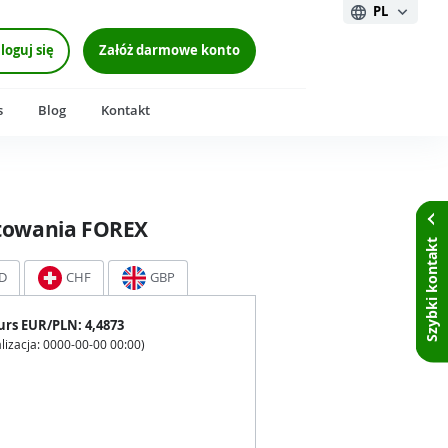
PL
loguj się
Załóż darmowe konto
s
Blog
Kontakt
towania FOREX
Szybki kontakt
D
CHF
GBP
urs
EUR
/PLN:
4,4873
lizacja:
0000-00-00 00:00
)