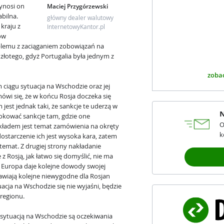
ynosi on
Maciej Przygórzewski
abilna.
główny dealer walutowy
kraju z
InternetowyKantor.pl
ów
oblemu z zaciąganiem zobowiązań na
 złotego, gdyż Portugalia była jednym z
zobac
 ciągu sytuacja na Wschodzie oraz jej
ówi się, że w końcu Rosja doczeka się
m jest jednak taki, że sankcje te uderzą w
N
lokować sankcje tam, gdzie one
O
ykładem jest temat zamówienia na okręty
k
ostarczenie ich jest wysoka kara, zatem
 temat. Z drugiej strony nakładanie
 z Rosją, jak łatwo się domyślić, nie ma
dy Europa daje kolejne dowody swojej
awiają kolejne niewygodne dla Rosjan
acja na Wschodzie się nie wyjaśni, będzie
regionu.
ytuacją na Wschodzie są oczekiwania