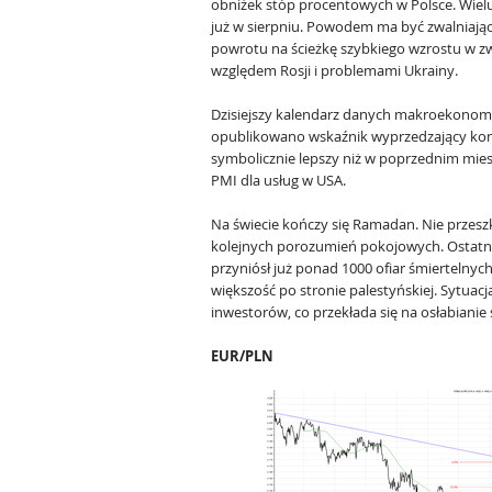
obniżek stóp procentowych w Polsce. Wielu
już w sierpniu. Powodem ma być zwalniają
powrotu na ścieżkę szybkiego wzrostu w z
względem Rosji i problemami Ukrainy.
Dzisiejszy kalendarz danych makroekonomic
opublikowano wskaźnik wyprzedzający koni
symbolicznie lepszy niż w poprzednim mies
PMI dla usług w USA.
Na świecie kończy się Ramadan. Nie przes
kolejnych porozumień pokojowych. Ostatni t
przyniósł już ponad 1000 ofiar śmiertelnych
większość po stronie palestyńskiej. Sytuacj
inwestorów, co przekłada się na osłabianie s
EUR/PLN