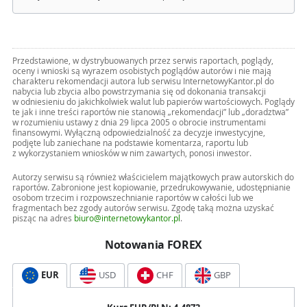
Przedstawione, w dystrybuowanych przez serwis raportach, poglądy,
oceny i wnioski są wyrazem osobistych poglądów autorów i nie mają
charakteru rekomendacji autora lub serwisu InternetowyKantor.pl do
nabycia lub zbycia albo powstrzymania się od dokonania transakcji
w odniesieniu do jakichkolwiek walut lub papierów wartościowych. Poglądy
te jak i inne treści raportów nie stanowią „rekomendacji” lub „doradztwa”
w rozumieniu ustawy z dnia 29 lipca 2005 o obrocie instrumentami
finansowymi. Wyłączną odpowiedzialność za decyzje inwestycyjne,
podjęte lub zaniechane na podstawie komentarza, raportu lub
z wykorzystaniem wniosków w nim zawartych, ponosi inwestor.
Autorzy serwisu są również właścicielem majątkowych praw autorskich do
raportów. Zabronione jest kopiowanie, przedrukowywanie, udostępnianie
osobom trzecim i rozpowszechnianie raportów w całości lub we
fragmentach bez zgody autorów serwisu. Zgodę taką można uzyskać
pisząc na adres
biuro@internetowykantor.pl
.
Notowania FOREX
EUR
USD
CHF
GBP