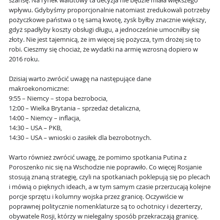
szansę. Na rynek walutowy ta decyzja nie będzie miała większego
wpływu. Gdybyśmy proporcjonalnie natomiast zredukowali potrzeby
pożyczkowe państwa o tę samą kwotę, zysk byłby znacznie większy,
gdyż spadłyby koszty obsługi długu, a jednocześnie umocniłby się
złoty. Nie jest tajemnicą, że im więcej się pożycza, tym drożej się to
robi. Cieszmy się chociaż, że wydatki na armię wzrosną dopiero w
2016 roku.
Dzisiaj warto zwrócić uwagę na następujące dane
makroekonomiczne:
9:55 – Niemcy – stopa bezrobocia,
12:00 – Wielka Brytania – sprzedaż detaliczna,
14:00 – Niemcy – inflacja,
14:30 – USA – PKB,
14:30 – USA – wnioski o zasiłek dla bezrobotnych.
Warto również zwrócić uwagę, że pomimo spotkania Putina z
Poroszenko nic się na Wschodzie nie poprawiło. Co więcej Rosjanie
stosują znaną strategię, czyli na spotkaniach poklepują się po plecach
i mówią o pięknych ideach, a w tym samym czasie przerzucają kolejne
porcje sprzętu i kolumny wojska przez granicę. Oczywiście w
poprawnej politycznie nomenklaturze są to ochotnicy i dezerterzy,
obywatele Rosji, którzy w nielegalny sposób przekraczają granicę.