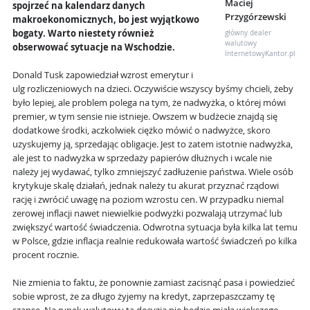
Maciej
spojrzeć na kalendarz danych
Przygórzewski
makroekonomicznych, bo jest wyjątkowo
bogaty. Warto niestety również
główny dealer
walutowy
obserwować sytuacje na Wschodzie.
InternetowyKantor.pl
Donald Tusk zapowiedział wzrost emerytur i
ulg rozliczeniowych na dzieci. Oczywiście wszyscy byśmy chcieli, żeby
było lepiej, ale problem polega na tym, że nadwyżka, o której mówi
premier, w tym sensie nie istnieje. Owszem w budżecie znajdą się
dodatkowe środki, aczkolwiek ciężko mówić o nadwyżce, skoro
uzyskujemy ją, sprzedając obligacje. Jest to zatem istotnie nadwyżka,
ale jest to nadwyżka w sprzedaży papierów dłużnych i wcale nie
należy jej wydawać, tylko zmniejszyć zadłużenie państwa. Wiele osób
krytykuje skalę działań, jednak należy tu akurat przyznać rządowi
rację i zwrócić uwagę na poziom wzrostu cen. W przypadku niemal
zerowej inflacji nawet niewielkie podwyżki pozwalają utrzymać lub
zwiększyć wartość świadczenia. Odwrotna sytuacja była kilka lat temu
w Polsce, gdzie inflacja realnie redukowała wartość świadczeń po kilka
procent rocznie.
Nie zmienia to faktu, że ponownie zamiast zacisnąć pasa i powiedzieć
sobie wprost, że za długo żyjemy na kredyt, zaprzepaszczamy tę