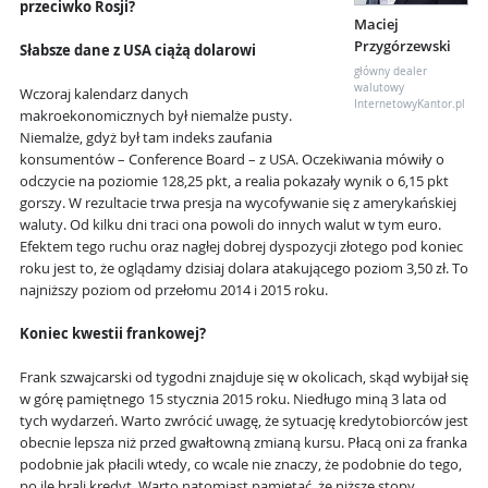
przeciwko Rosji?
Maciej
Przygórzewski
Słabsze dane z USA ciążą dolarowi
główny dealer
walutowy
Wczoraj kalendarz danych
InternetowyKantor.pl
makroekonomicznych był niemalże pusty.
Niemalże, gdyż był tam indeks zaufania
konsumentów – Conference Board – z USA. Oczekiwania mówiły o
odczycie na poziomie 128,25 pkt, a realia pokazały wynik o 6,15 pkt
gorszy. W rezultacie trwa presja na wycofywanie się z amerykańskiej
waluty. Od kilku dni traci ona powoli do innych walut w tym euro.
Efektem tego ruchu oraz nagłej dobrej dyspozycji złotego pod koniec
roku jest to, że oglądamy dzisiaj dolara atakującego poziom 3,50 zł. To
najniższy poziom od przełomu 2014 i 2015 roku.
Koniec kwestii frankowej?
Frank szwajcarski od tygodni znajduje się w okolicach, skąd wybijał się
w górę pamiętnego 15 stycznia 2015 roku. Niedługo miną 3 lata od
tych wydarzeń. Warto zwrócić uwagę, że sytuację kredytobiorców jest
obecnie lepsza niż przed gwałtowną zmianą kursu. Płacą oni za franka
podobnie jak płacili wtedy, co wcale nie znaczy, że podobnie do tego,
po ile brali kredyt. Warto natomiast pamiętać, że niższe stopy