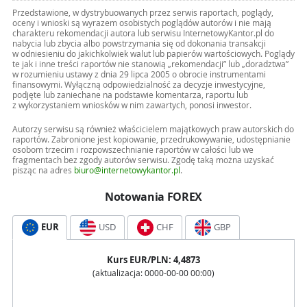
Przedstawione, w dystrybuowanych przez serwis raportach, poglądy,
oceny i wnioski są wyrazem osobistych poglądów autorów i nie mają
charakteru rekomendacji autora lub serwisu InternetowyKantor.pl do
nabycia lub zbycia albo powstrzymania się od dokonania transakcji
w odniesieniu do jakichkolwiek walut lub papierów wartościowych. Poglądy
te jak i inne treści raportów nie stanowią „rekomendacji” lub „doradztwa”
w rozumieniu ustawy z dnia 29 lipca 2005 o obrocie instrumentami
finansowymi. Wyłączną odpowiedzialność za decyzje inwestycyjne,
podjęte lub zaniechane na podstawie komentarza, raportu lub
z wykorzystaniem wniosków w nim zawartych, ponosi inwestor.
Autorzy serwisu są również właścicielem majątkowych praw autorskich do
raportów. Zabronione jest kopiowanie, przedrukowywanie, udostępnianie
osobom trzecim i rozpowszechnianie raportów w całości lub we
fragmentach bez zgody autorów serwisu. Zgodę taką można uzyskać
pisząc na adres
biuro@internetowykantor.pl
.
Notowania FOREX
EUR
USD
CHF
GBP
Kurs
EUR
/PLN:
4,4873
(aktualizacja:
0000-00-00 00:00
)