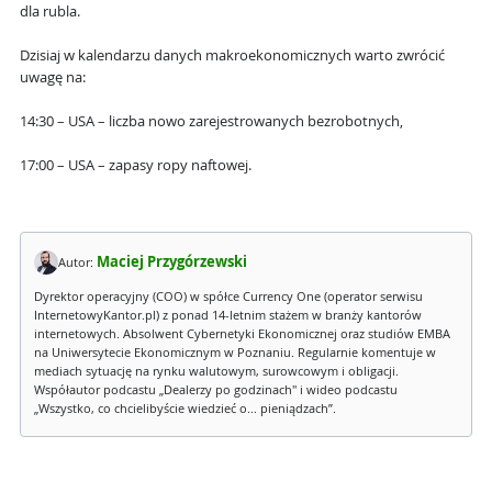
dla rubla.
Dzisiaj w kalendarzu danych makroekonomicznych warto zwrócić
uwagę na:
14:30 – USA – liczba nowo zarejestrowanych bezrobotnych,
17:00 – USA – zapasy ropy naftowej.
Maciej Przygórzewski
Autor:
Dyrektor operacyjny (COO) w spółce Currency One (operator serwisu
InternetowyKantor.pl) z ponad 14-letnim stażem w branży kantorów
internetowych. Absolwent Cybernetyki Ekonomicznej oraz studiów EMBA
na Uniwersytecie Ekonomicznym w Poznaniu. Regularnie komentuje w
mediach sytuację na rynku walutowym, surowcowym i obligacji.
Współautor podcastu „Dealerzy po godzinach" i wideo podcastu
„Wszystko, co chcielibyście wiedzieć o... pieniądzach”.