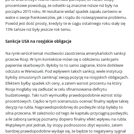
procentowe powodują, że odsetki są znacznie niższe niż były na
początku 2015 roku. W rezultacie widać spadek zapału zarówno w
walce o swoje frankowiczów, jak i rządu do rozwiązywania problemu.
Powód jest dość prosty, kredyty te w ciągu ostatniego roku stały się
15% tańsze niż były jeszcze rok temu.
Sankcje USA na rosyjskie obligacje
Na rynki wrócił temat możliwości zaostrzenia amerykańskich sankcji
przeciw Rosji. W tym kontekście mówi się o obłożeniu sankcjami
papierów skarbowych. Byłoby to to samo zagranie, które dotkliwie
odczuto w Wenezueli. Pod wpływem takich sankcji, wiele instytucji
byłoby zmuszonych zamknąć swoją pozycję na rosyjskich obligacjach.
Efektem byłby spadek ich ceny, a zatem wzrost procentu na który
Rosja mogłaby się zadłużać w celu sfinansowania deficytu
budżetowego. Taki ruch wymusiłby prawdopodobnie wzrost stóp
procentowych. Ciężko w tym scenariuszu oceniać finalny wpływ takiej
decyzji na rubla. Najprawdopodobniej do podwyżki stóp byłaby to
silna przecena. W zależności od tego ile kapitału przyciągną podwyżki,
a ile zabiorą sankcję poznamy dopiero finalny efekt wpływu na rubla.
Wątpliwym jest jednak, by stopy podnoszono zbyt wysoko, zatem
bardziej prawdopodobne wydaje się, że będzie to negatywny sygnał