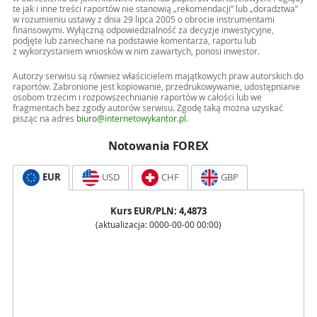
te jak i inne treści raportów nie stanowią „rekomendacji” lub „doradztwa”
w rozumieniu ustawy z dnia 29 lipca 2005 o obrocie instrumentami
finansowymi. Wyłączną odpowiedzialność za decyzje inwestycyjne,
podjęte lub zaniechane na podstawie komentarza, raportu lub
z wykorzystaniem wniosków w nim zawartych, ponosi inwestor.
Autorzy serwisu są również właścicielem majątkowych praw autorskich do
raportów. Zabronione jest kopiowanie, przedrukowywanie, udostępnianie
osobom trzecim i rozpowszechnianie raportów w całości lub we
fragmentach bez zgody autorów serwisu. Zgodę taką można uzyskać
pisząc na adres
biuro@internetowykantor.pl
.
Notowania FOREX
EUR
USD
CHF
GBP
Kurs
EUR
/PLN:
4,4873
(aktualizacja:
0000-00-00 00:00
)