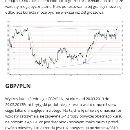
będąca 100% zniesieniem Fibonacciego została przełamana to dalsze
wzrosty mogą być znaczne. Kurs po testowaniu tej granicy może się
odbić lecz korekta może być nie większa niż 2-3 groszowa.
GBP/PLN
Wykres kursu średniego GBP/PLN, za okres od 20.03.2013 do
29.05.2013Funt brytyjski podobnie jak reszta walut umocnił się w
ciągu kilku dni względem złotego. Na tą chwilę silnie się umacnia i te
wzrosty zatrzymają się zapewne 3-4 groszy powyżej obecnego kursu
na poziomie 4,9720 co jest średniookresowym maksimum z przed
dwóch miesięcy. Linia trendu jest tuż powyżej na poziomie 4,9810.