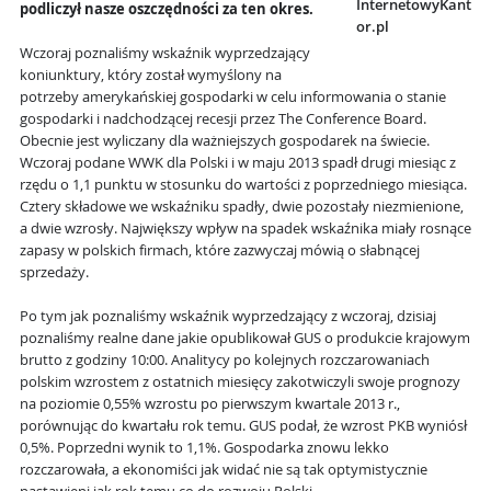
InternetowyKant
podliczył nasze oszczędności za ten okres.
or.pl
Wczoraj poznaliśmy wskaźnik wyprzedzający
koniunktury, który został wymyślony na
potrzeby amerykańskiej gospodarki w celu informowania o stanie
gospodarki i nadchodzącej recesji przez The Conference Board.
Obecnie jest wyliczany dla ważniejszych gospodarek na świecie.
Wczoraj podane WWK dla Polski i w maju 2013 spadł drugi miesiąc z
rzędu o 1,1 punktu w stosunku do wartości z poprzedniego miesiąca.
Cztery składowe we wskaźniku spadły, dwie pozostały niezmienione,
a dwie wzrosły. Największy wpływ na spadek wskaźnika miały rosnące
zapasy w polskich firmach, które zazwyczaj mówią o słabnącej
sprzedaży.
Po tym jak poznaliśmy wskaźnik wyprzedzający z wczoraj, dzisiaj
poznaliśmy realne dane jakie opublikował GUS o produkcie krajowym
brutto z godziny 10:00. Analitycy po kolejnych rozczarowaniach
polskim wzrostem z ostatnich miesięcy zakotwiczyli swoje prognozy
na poziomie 0,55% wzrostu po pierwszym kwartale 2013 r.,
porównując do kwartału rok temu. GUS podał, że wzrost PKB wyniósł
0,5%. Poprzedni wynik to 1,1%. Gospodarka znowu lekko
rozczarowała, a ekonomiści jak widać nie są tak optymistycznie