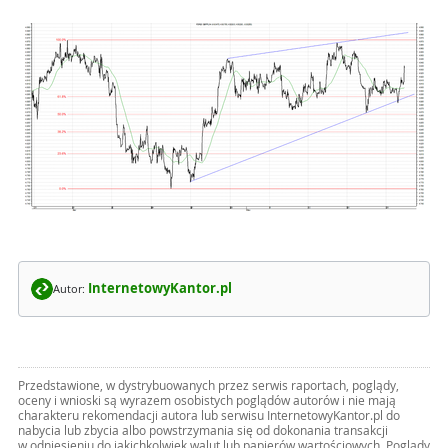
InternetowyKantor.pl
Autor:
Przedstawione, w dystrybuowanych przez serwis raportach, poglądy,
oceny i wnioski są wyrazem osobistych poglądów autorów i nie mają
charakteru rekomendacji autora lub serwisu InternetowyKantor.pl do
nabycia lub zbycia albo powstrzymania się od dokonania transakcji
w odniesieniu do jakichkolwiek walut lub papierów wartościowych. Poglądy