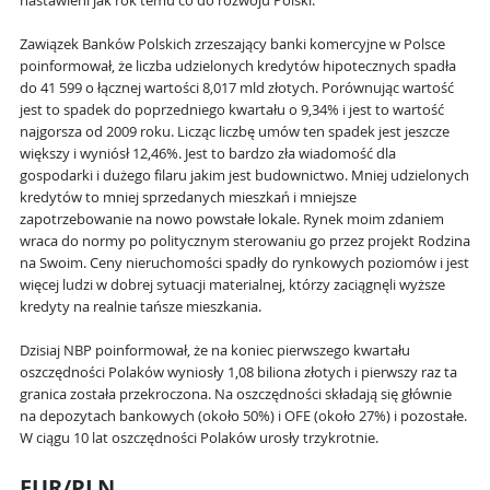
nastawieni jak rok temu co do rozwoju Polski.
Zawiązek Banków Polskich zrzeszający banki komercyjne w Polsce
poinformował, że liczba udzielonych kredytów hipotecznych spadła
do 41 599 o łącznej wartości 8,017 mld złotych. Porównując wartość
jest to spadek do poprzedniego kwartału o 9,34% i jest to wartość
najgorsza od 2009 roku. Licząc liczbę umów ten spadek jest jeszcze
większy i wyniósł 12,46%. Jest to bardzo zła wiadomość dla
gospodarki i dużego filaru jakim jest budownictwo. Mniej udzielonych
kredytów to mniej sprzedanych mieszkań i mniejsze
zapotrzebowanie na nowo powstałe lokale. Rynek moim zdaniem
wraca do normy po politycznym sterowaniu go przez projekt Rodzina
na Swoim. Ceny nieruchomości spadły do rynkowych poziomów i jest
więcej ludzi w dobrej sytuacji materialnej, którzy zaciągnęli wyższe
kredyty na realnie tańsze mieszkania.
Dzisiaj NBP poinformował, że na koniec pierwszego kwartału
oszczędności Polaków wyniosły 1,08 biliona złotych i pierwszy raz ta
granica została przekroczona. Na oszczędności składają się głównie
na depozytach bankowych (około 50%) i OFE (około 27%) i pozostałe.
W ciągu 10 lat oszczędności Polaków urosły trzykrotnie.
EUR/PLN