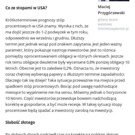
Maciej
Co ze stopami w USA?
Przygórzewski
Krótkoterminowe prognozy stóp
główny dealer
walutowy
procentowych w USA znamy. Wynika z nich, że
InternetowyKantor.pl
ma dojść jeszcze do 1-2 podwyżek w tym roku,
odpowiednio we wrześniu i grudniu. Dłuższy
termin jest jednak wciąż pod znakiem zapytania. Jest jeden ważny
parametr, który pokazuje nastroje inwestorów. Jest to różnica
pomiędzy oprocentowaniem obligacji w różnych okresach. Jeszcze
rok temu obligacje dwuletnie były wyceniane 0,8% poniżej obligacji 10
letnich. Obecnie jest to zaledwie 0,2%. Oznacza to, że inwestorzy
coraz chętniej wybierają papiery o dłuższym terminie zapadalności.
Dlaczego tak się dzieje? Taka sytuacja przeważnie ma miejsce przed
spadkiem stóp procentowych. Biorąc pod uwagę nadchodzące
miesiące to wyjaśnienie nie ma sensu. Mówimy jednak o horyzoncie
10 letnim. Część inwestorów przewiduje bowiem nadchodzącą
korektę w gospodarce, a być może recesje. W takiej sytuacji stopy
procentowe będą spadać a inwestorzy zarobią na inwestycji.
Słabość złotego
Po dobrych dniach nadszedł czas na korektę na polskim złotym.