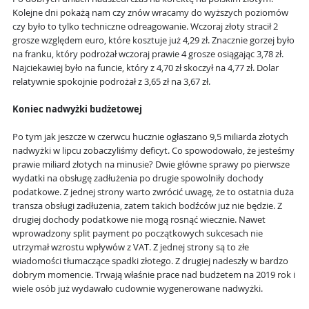
Kolejne dni pokażą nam czy znów wracamy do wyższych poziomów
czy było to tylko techniczne odreagowanie. Wczoraj złoty stracił 2
grosze względem euro, które kosztuje już 4,29 zł. Znacznie gorzej było
na franku, który podrożał wczoraj prawie 4 grosze osiągając 3,78 zł.
Najciekawiej było na funcie, który z 4,70 zł skoczył na 4,77 zł. Dolar
relatywnie spokojnie podrożał z 3,65 zł na 3,67 zł.
Koniec nadwyżki budżetowej
Po tym jak jeszcze w czerwcu hucznie ogłaszano 9,5 miliarda złotych
nadwyżki w lipcu zobaczyliśmy deficyt. Co spowodowało, że jesteśmy
prawie miliard złotych na minusie? Dwie główne sprawy po pierwsze
wydatki na obsługę zadłużenia po drugie spowolniły dochody
podatkowe. Z jednej strony warto zwrócić uwagę, że to ostatnia duża
transza obsługi zadłużenia, zatem takich bodźców już nie będzie. Z
drugiej dochody podatkowe nie mogą rosnąć wiecznie. Nawet
wprowadzony split payment po początkowych sukcesach nie
utrzymał wzrostu wpływów z VAT. Z jednej strony są to złe
wiadomości tłumaczące spadki złotego. Z drugiej nadeszły w bardzo
dobrym momencie. Trwają właśnie prace nad budżetem na 2019 rok i
wiele osób już wydawało cudownie wygenerowane nadwyżki.