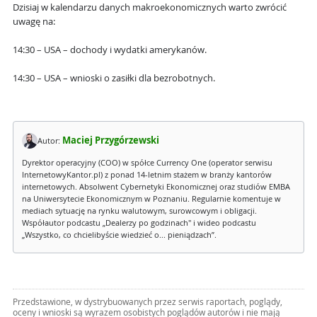
Dzisiaj w kalendarzu danych makroekonomicznych warto zwrócić
uwagę na:
14:30 – USA – dochody i wydatki amerykanów.
14:30 – USA – wnioski o zasiłki dla bezrobotnych.
Maciej Przygórzewski
Autor:
Dyrektor operacyjny (COO) w spółce Currency One (operator serwisu
InternetowyKantor.pl) z ponad 14-letnim stażem w branży kantorów
internetowych. Absolwent Cybernetyki Ekonomicznej oraz studiów EMBA
na Uniwersytecie Ekonomicznym w Poznaniu. Regularnie komentuje w
mediach sytuację na rynku walutowym, surowcowym i obligacji.
Współautor podcastu „Dealerzy po godzinach" i wideo podcastu
„Wszystko, co chcielibyście wiedzieć o... pieniądzach”.
Przedstawione, w dystrybuowanych przez serwis raportach, poglądy,
oceny i wnioski są wyrazem osobistych poglądów autorów i nie mają