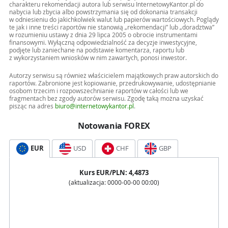
charakteru rekomendacji autora lub serwisu InternetowyKantor.pl do
nabycia lub zbycia albo powstrzymania się od dokonania transakcji
w odniesieniu do jakichkolwiek walut lub papierów wartościowych. Poglądy
te jak i inne treści raportów nie stanowią „rekomendacji” lub „doradztwa”
w rozumieniu ustawy z dnia 29 lipca 2005 o obrocie instrumentami
finansowymi. Wyłączną odpowiedzialność za decyzje inwestycyjne,
podjęte lub zaniechane na podstawie komentarza, raportu lub
z wykorzystaniem wniosków w nim zawartych, ponosi inwestor.
Autorzy serwisu są również właścicielem majątkowych praw autorskich do
raportów. Zabronione jest kopiowanie, przedrukowywanie, udostępnianie
osobom trzecim i rozpowszechnianie raportów w całości lub we
fragmentach bez zgody autorów serwisu. Zgodę taką można uzyskać
pisząc na adres
biuro@internetowykantor.pl
.
Notowania FOREX
EUR
USD
CHF
GBP
Kurs
EUR
/PLN:
4,4873
(aktualizacja:
0000-00-00 00:00
)