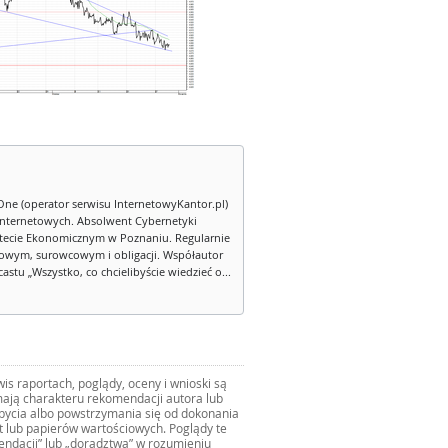
One (operator serwisu InternetowyKantor.pl)
internetowych. Absolwent Cybernetyki
tecie Ekonomicznym w Poznaniu. Regularnie
owym, surowcowym i obligacji. Współautor
stu „Wszystko, co chcielibyście wiedzieć o...
s raportach, poglądy, oceny i wnioski są
ają charakteru rekomendacji autora lub
zbycia albo powstrzymania się od dokonania
ut lub papierów wartościowych. Poglądy te
mendacji” lub „doradztwa” w rozumieniu