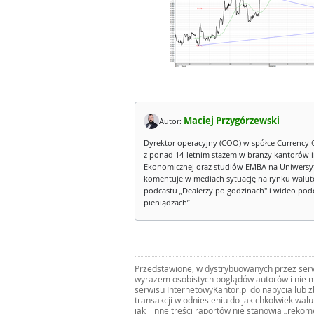
Maciej Przygórzewski
Autor:
Dyrektor operacyjny (COO) w spółce Currency 
z ponad 14-letnim stażem w branży kantorów 
Ekonomicznej oraz studiów EMBA na Uniwersy
komentuje w mediach sytuację na rynku walut
podcastu „Dealerzy po godzinach" i wideo podca
pieniądzach”.
Przedstawione, w dystrybuowanych przez serwi
wyrazem osobistych poglądów autorów i nie m
serwisu InternetowyKantor.pl do nabycia lub 
transakcji w odniesieniu do jakichkolwiek wal
jak i inne treści raportów nie stanowią „reko