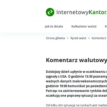
Jak to działa
Kalkulator walut
K
Strona główna
>
Rynek walut
>
Komentarz 
Komentarz walutowy 
Dzisiejszy dzień upłynie w oczekiwaniu
sygnały z USA. O godzinie 13:30 poznamy
ważnych danych makroekonomicznych,
godzinie 19:00 komunikat po posiedzeni
Patrząc na zainteresowanie rynków do
oczekują one poprawy sytuacji za oce
Od kilku dni sytuacja na rynkach jest nadz