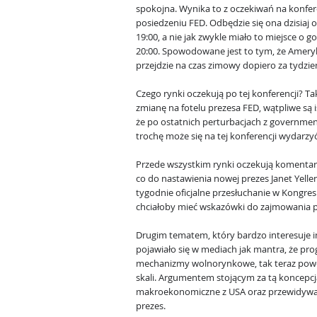
spokojna. Wynika to z oczekiwań na konfer
posiedzeniu FED. Odbędzie się ona dzisiaj o
19:00, a nie jak zwykle miało to miejsce o g
20:00. Spowodowane jest to tym, że Amery
przejdzie na czas zimowy dopiero za tydzie
Czego rynki oczekują po tej konferencji? 
zmianę na fotelu prezesa FED, wątpliwe są i
że po ostatnich perturbacjach z governm
trochę może się na tej konferencji wydarzyć
Przede wszystkim rynki oczekują komentarz
co do nastawienia nowej prezes Janet Yell
tygodnie oficjalne przesłuchanie w Kongresi
chciałoby mieć wskazówki do zajmowania p
Drugim tematem, który bardzo interesuje i
pojawiało się w mediach jak mantra, że pro
mechanizmy wolnorynkowe, tak teraz powoli
skali. Argumentem stojącym za tą koncepcj
makroekonomiczne z USA oraz przewidywan
prezes.