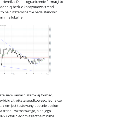
iernika. Dolne ograniczenie formacji to
odobniej będzie kontynuował trend
 to najbliższe wsparcie będą stanowić
 minima lokalne.
a się w ramach szerokiej formacji
ybiciu z trójkąta spadkowego, jednakże
arciem jest testowany obecnie poziom
ia trendu wzrostowego, a po jego
3650, czyli pięciomiesięczne minima