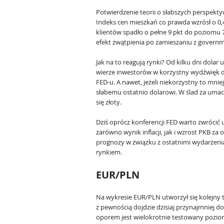
Potwierdzenie teorii o słabszych perspekt
Indeks cen mieszkań co prawda wzrósł o 0,
klientów spadło o pełne 9 pkt do poziomu 
efekt zwątpienia po zamieszaniu z govern
Jak na to reagują rynki? Od kilku dni dola
wierze inwestorów w korzystny wydźwięk dz
FED-u. A nawet, jeżeli niekorzystny to mni
słabemu ostatnio dolarowi. W ślad za umacn
się złoty.
Dziś oprócz konferencji FED warto zwróci
zarówno wynik inflacji, jak i wzrost PKB za
prognozy w związku z ostatnimi wydarzenia
rynkiem.
EUR/PLN
Na wykresie EUR/PLN utworzył się kolejny t
z pewnością dojdzie dzisiaj przynajmniej do
oporem jest wielokrotnie testowany poziom 