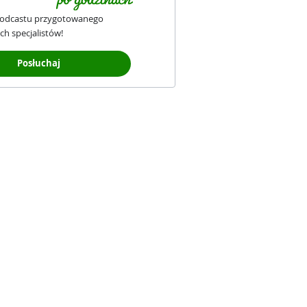
podcastu przygotowanego
ch specjalistów!
Posłuchaj