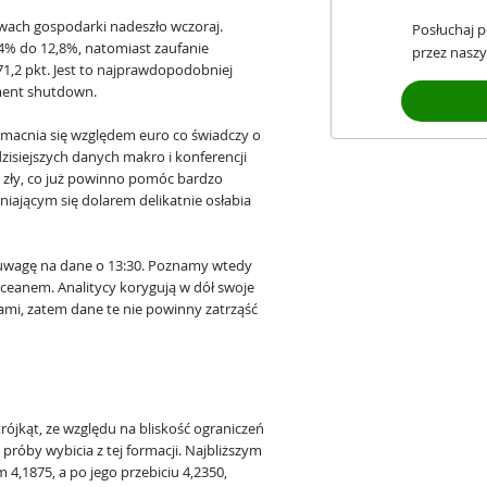
ywach gospodarki nadeszło wczoraj.
Posłuchaj 
4% do 12,8%, natomiast zaufanie
przez naszy
71,2 pkt. Jest to najprawdopodobniej
ment shutdown.
r umacnia się względem euro co świadczy o
isiejszych danych makro i konferencji
ej zły, co już powinno pomóc bardzo
iającym się dolarem delikatnie osłabia
ć uwagę na dane o 13:30. Poznamy wtedy
 oceanem. Analitycy korygują w dół swoje
mi, zatem dane te nie powinny zatrząść
rójkąt, ze względu na bliskość ograniczeń
 próby wybicia z tej formacji. Najbliższym
4,1875, a po jego przebiciu 4,2350,