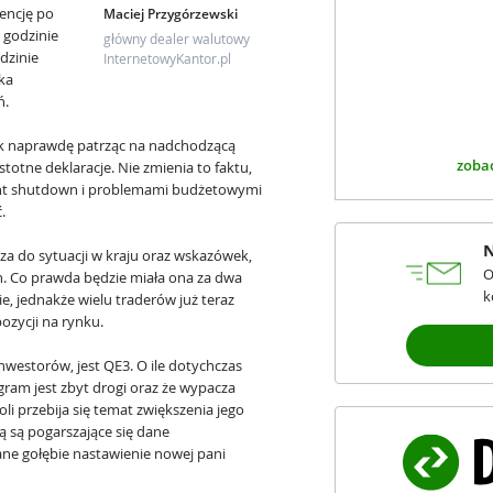
encję po
Maciej Przygórzewski
 godzinie
główny dealer walutowy
odzinie
InternetowyKantor.pl
ka
ń.
Tak naprawdę patrząc na nadchodzącą
zobac
stotne deklaracje. Nie zmienia to faktu,
ent shutdown i problemami budżetowymi
.
N
a do sytuacji w kraju oraz wskazówek,
O
en. Co prawda będzie miała ona za dwa
k
e, jednakże wielu traderów już teraz
ozycji na rynku.
nwestorów, jest QE3. O ile dotychczas
gram jest zbyt drogi oraz że wypacza
 przebija się temat zwiększenia jego
ą są pogarszające się dane
e gołębie nastawienie nowej pani