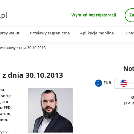
Wymień bez rejestracji
Za
ursy walut
Przelewy zagraniczne
Aplikacja mobilna
O na
walutowy z dnia 30.10.2013
No
z dnia 30.10.2013
EUR
US
 na
 serię
K
 a o
(aktua
u FED.
larem,
anem.
wyczaj