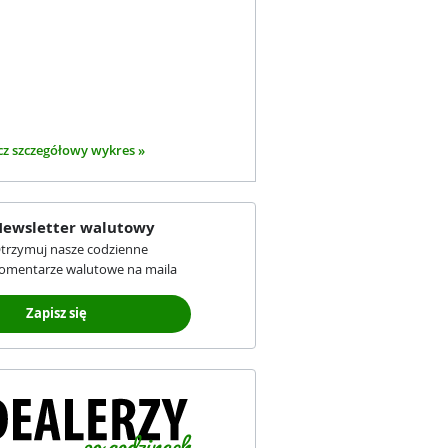
z szczegółowy wykres »
ewsletter walutowy
trzymuj nasze codzienne
omentarze walutowe na maila
Zapisz się