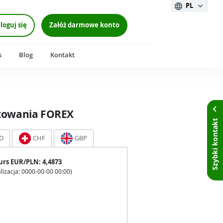
PL
loguj się
Załóż darmowe konto
s
Blog
Kontakt
towania FOREX
Szybki kontakt
D
CHF
GBP
urs
EUR
/PLN:
4,4873
lizacja:
0000-00-00 00:00
)