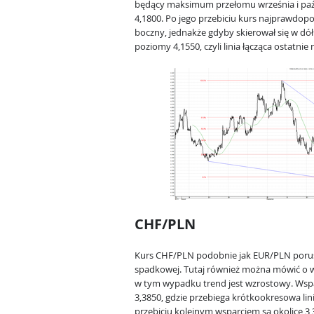
będący maksimum przełomu września i paźdz
4,1800. Po jego przebiciu kurs najprawdop
boczny, jednakże gdyby skierował się w dół
poziomy 4,1550, czyli linia łącząca ostatnie
CHF/PLN
Kurs CHF/PLN podobnie jak EUR/PLN porusz
spadkowej. Tutaj również można mówić o w
w tym wypadku trend jest wzrostowy. Wsp
3,3850, gdzie przebiega krótkookresowa lin
przebiciu kolejnym wsparciem są okolice 3,