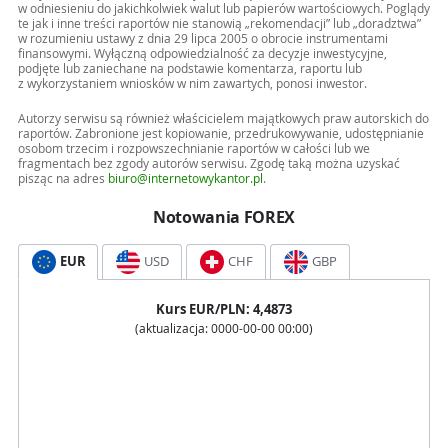
w odniesieniu do jakichkolwiek walut lub papierów wartościowych. Poglądy
te jak i inne treści raportów nie stanowią „rekomendacji” lub „doradztwa”
w rozumieniu ustawy z dnia 29 lipca 2005 o obrocie instrumentami
finansowymi. Wyłączną odpowiedzialność za decyzje inwestycyjne,
podjęte lub zaniechane na podstawie komentarza, raportu lub
z wykorzystaniem wniosków w nim zawartych, ponosi inwestor.
Autorzy serwisu są również właścicielem majątkowych praw autorskich do
raportów. Zabronione jest kopiowanie, przedrukowywanie, udostępnianie
osobom trzecim i rozpowszechnianie raportów w całości lub we
fragmentach bez zgody autorów serwisu. Zgodę taką można uzyskać
pisząc na adres
biuro@internetowykantor.pl
.
Notowania FOREX
EUR
USD
CHF
GBP
Kurs
EUR
/PLN:
4,4873
(aktualizacja:
0000-00-00 00:00
)