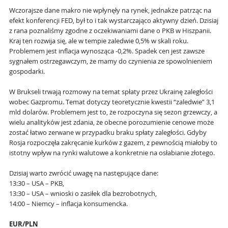
Wczorajsze dane makro nie wpłynęły na rynek, jednakże patrząc na
efekt konferencji FED, był to i tak wystarczająco aktywny dzień. Dzisiaj
z rana poznaliśmy zgodne z oczekiwaniami dane o PKB w Hiszpanii.
Kraj ten rozwija się, ale w tempie zaledwie 0,5% w skali roku.
Problemem jest inflacja wynosząca -0,2%. Spadek cen jest zawsze
sygnałem ostrzegawczym, że mamy do czynienia ze spowolnieniem
gospodarki.
W Brukseli trwają rozmowy na temat spłaty przez Ukrainę zaległości
wobec Gazpromu. Temat dotyczy teoretycznie kwestii “zaledwie” 3,1
mld dolarów. Problemem jest to, że rozpoczyna się sezon grzewczy, a
wielu analityków jest zdania, że obecne porozumienie cenowe może
zostać łatwo zerwane w przypadku braku spłaty zaległości. Gdyby
Rosja rozpoczęła zakręcanie kurków z gazem, z pewnością miałoby to
istotny wpływ na rynki walutowe a konkretnie na osłabianie złotego.
Dzisiaj warto zwrócić uwagę na następujące dane:
13:30 – USA – PKB,
13:30 – USA – wnioski o zasiłek dla bezrobotnych,
14:00 – Niemcy – inflacja konsumencka.
EUR/PLN