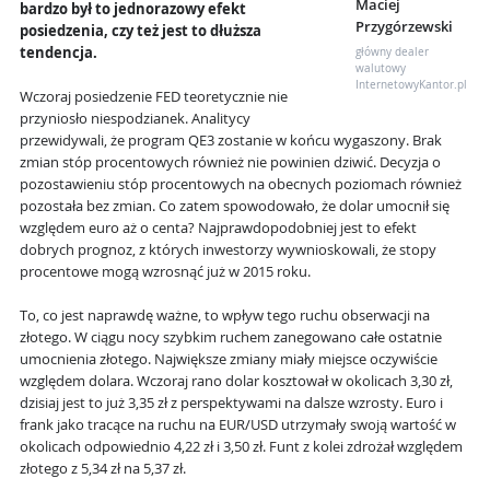
Maciej
bardzo był to jednorazowy efekt
Przygórzewski
posiedzenia, czy też jest to dłuższa
tendencja.
główny dealer
walutowy
InternetowyKantor.pl
Wczoraj posiedzenie FED teoretycznie nie
przyniosło niespodzianek. Analitycy
przewidywali, że program QE3 zostanie w końcu wygaszony. Brak
zmian stóp procentowych również nie powinien dziwić. Decyzja o
pozostawieniu stóp procentowych na obecnych poziomach również
pozostała bez zmian. Co zatem spowodowało, że dolar umocnił się
względem euro aż o centa? Najprawdopodobniej jest to efekt
dobrych prognoz, z których inwestorzy wywnioskowali, że stopy
procentowe mogą wzrosnąć już w 2015 roku.
To, co jest naprawdę ważne, to wpływ tego ruchu obserwacji na
złotego. W ciągu nocy szybkim ruchem zanegowano całe ostatnie
umocnienia złotego. Największe zmiany miały miejsce oczywiście
względem dolara. Wczoraj rano dolar kosztował w okolicach 3,30 zł,
dzisiaj jest to już 3,35 zł z perspektywami na dalsze wzrosty. Euro i
frank jako tracące na ruchu na EUR/USD utrzymały swoją wartość w
okolicach odpowiednio 4,22 zł i 3,50 zł. Funt z kolei zdrożał względem
złotego z 5,34 zł na 5,37 zł.