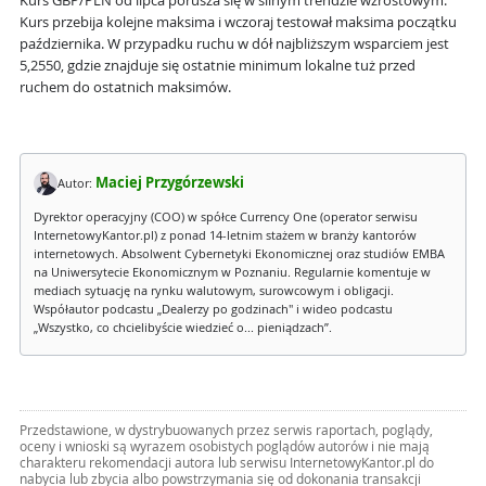
Kurs GBP/PLN od lipca porusza się w silnym trendzie wzrostowym.
Kurs przebija kolejne maksima i wczoraj testował maksima początku
października. W przypadku ruchu w dół najbliższym wsparciem jest
5,2550, gdzie znajduje się ostatnie minimum lokalne tuż przed
ruchem do ostatnich maksimów.
Maciej Przygórzewski
Autor:
Dyrektor operacyjny (COO) w spółce Currency One (operator serwisu
InternetowyKantor.pl) z ponad 14-letnim stażem w branży kantorów
internetowych. Absolwent Cybernetyki Ekonomicznej oraz studiów EMBA
na Uniwersytecie Ekonomicznym w Poznaniu. Regularnie komentuje w
mediach sytuację na rynku walutowym, surowcowym i obligacji.
Współautor podcastu „Dealerzy po godzinach" i wideo podcastu
„Wszystko, co chcielibyście wiedzieć o... pieniądzach”.
Przedstawione, w dystrybuowanych przez serwis raportach, poglądy,
oceny i wnioski są wyrazem osobistych poglądów autorów i nie mają
charakteru rekomendacji autora lub serwisu InternetowyKantor.pl do
nabycia lub zbycia albo powstrzymania się od dokonania transakcji