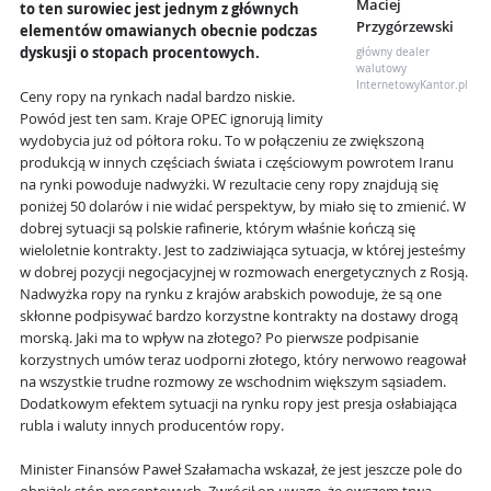
Maciej
to ten surowiec jest jednym z głównych
Przygórzewski
elementów omawianych obecnie podczas
dyskusji o stopach procentowych.
główny dealer
walutowy
InternetowyKantor.pl
Ceny ropy na rynkach nadal bardzo niskie.
Powód jest ten sam. Kraje OPEC ignorują limity
wydobycia już od półtora roku. To w połączeniu ze zwiększoną
produkcją w innych częściach świata i częściowym powrotem Iranu
na rynki powoduje nadwyżki. W rezultacie ceny ropy znajdują się
poniżej 50 dolarów i nie widać perspektyw, by miało się to zmienić. W
dobrej sytuacji są polskie rafinerie, którym właśnie kończą się
wieloletnie kontrakty. Jest to zadziwiająca sytuacja, w której jesteśmy
w dobrej pozycji negocjacyjnej w rozmowach energetycznych z Rosją.
Nadwyżka ropy na rynku z krajów arabskich powoduje, że są one
skłonne podpisywać bardzo korzystne kontrakty na dostawy drogą
morską. Jaki ma to wpływ na złotego? Po pierwsze podpisanie
korzystnych umów teraz uodporni złotego, który nerwowo reagował
na wszystkie trudne rozmowy ze wschodnim większym sąsiadem.
Dodatkowym efektem sytuacji na rynku ropy jest presja osłabiająca
rubla i waluty innych producentów ropy.
Minister Finansów Paweł Szałamacha wskazał, że jest jeszcze pole do