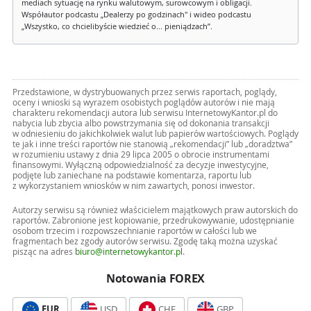
mediach sytuację na rynku walutowym, surowcowym i obligacji.
Współautor podcastu „Dealerzy po godzinach" i wideo podcastu
„Wszystko, co chcielibyście wiedzieć o... pieniądzach”.
Przedstawione, w dystrybuowanych przez serwis raportach, poglądy,
oceny i wnioski są wyrazem osobistych poglądów autorów i nie mają
charakteru rekomendacji autora lub serwisu InternetowyKantor.pl do
nabycia lub zbycia albo powstrzymania się od dokonania transakcji
w odniesieniu do jakichkolwiek walut lub papierów wartościowych. Poglądy
te jak i inne treści raportów nie stanowią „rekomendacji” lub „doradztwa”
w rozumieniu ustawy z dnia 29 lipca 2005 o obrocie instrumentami
finansowymi. Wyłączną odpowiedzialność za decyzje inwestycyjne,
podjęte lub zaniechane na podstawie komentarza, raportu lub
z wykorzystaniem wniosków w nim zawartych, ponosi inwestor.
Autorzy serwisu są również właścicielem majątkowych praw autorskich do
raportów. Zabronione jest kopiowanie, przedrukowywanie, udostępnianie
osobom trzecim i rozpowszechnianie raportów w całości lub we
fragmentach bez zgody autorów serwisu. Zgodę taką można uzyskać
pisząc na adres
biuro@internetowykantor.pl
.
Notowania FOREX
EUR
USD
CHF
GBP