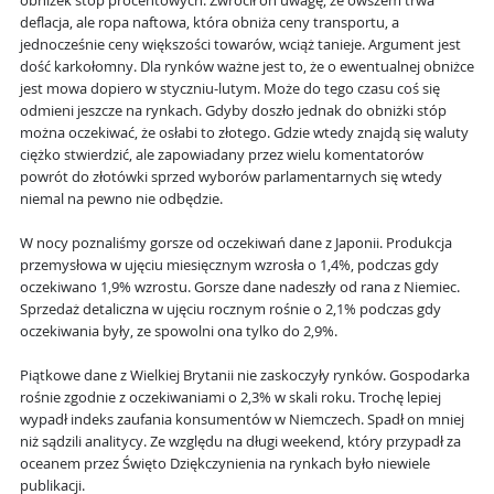
obniżek stóp procentowych. Zwrócił on uwagę, że owszem trwa
deflacja, ale ropa naftowa, która obniża ceny transportu, a
jednocześnie ceny większości towarów, wciąż tanieje. Argument jest
dość karkołomny. Dla rynków ważne jest to, że o ewentualnej obniżce
jest mowa dopiero w styczniu-lutym. Może do tego czasu coś się
odmieni jeszcze na rynkach. Gdyby doszło jednak do obniżki stóp
można oczekiwać, że osłabi to złotego. Gdzie wtedy znajdą się waluty
ciężko stwierdzić, ale zapowiadany przez wielu komentatorów
powrót do złotówki sprzed wyborów parlamentarnych się wtedy
niemal na pewno nie odbędzie.
W nocy poznaliśmy gorsze od oczekiwań dane z Japonii. Produkcja
przemysłowa w ujęciu miesięcznym wzrosła o 1,4%, podczas gdy
oczekiwano 1,9% wzrostu. Gorsze dane nadeszły od rana z Niemiec.
Sprzedaż detaliczna w ujęciu rocznym rośnie o 2,1% podczas gdy
oczekiwania były, ze spowolni ona tylko do 2,9%.
Piątkowe dane z Wielkiej Brytanii nie zaskoczyły rynków. Gospodarka
rośnie zgodnie z oczekiwaniami o 2,3% w skali roku. Trochę lepiej
wypadł indeks zaufania konsumentów w Niemczech. Spadł on mniej
niż sądzili analitycy. Ze względu na długi weekend, który przypadł za
oceanem przez Święto Dziękczynienia na rynkach było niewiele
publikacji.