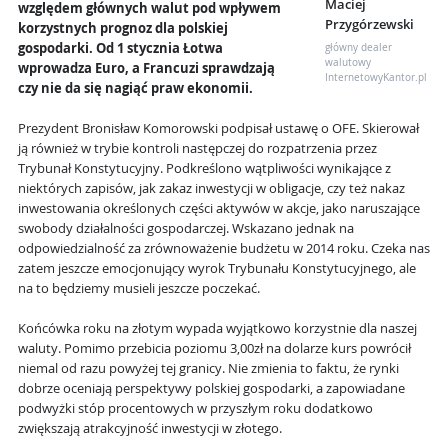
Maciej
względem głównych walut pod wpływem
Przygórzewski
korzystnych prognoz dla polskiej
gospodarki. Od 1 stycznia Łotwa
główny dealer
walutowy
wprowadza Euro, a Francuzi sprawdzają
InternetowyKantor.pl
czy nie da się nagiąć praw ekonomii.
Prezydent Bronisław Komorowski podpisał ustawę o OFE. Skierował
ją również w trybie kontroli następczej do rozpatrzenia przez
Trybunał Konstytucyjny. Podkreślono wątpliwości wynikające z
niektórych zapisów, jak zakaz inwestycji w obligacje, czy też nakaz
inwestowania określonych części aktywów w akcje, jako naruszające
swobody działalności gospodarczej. Wskazano jednak na
odpowiedzialność za zrównoważenie budżetu w 2014 roku. Czeka nas
zatem jeszcze emocjonujący wyrok Trybunału Konstytucyjnego, ale
na to będziemy musieli jeszcze poczekać.
Końcówka roku na złotym wypada wyjątkowo korzystnie dla naszej
waluty. Pomimo przebicia poziomu 3,00zł na dolarze kurs powrócił
niemal od razu powyżej tej granicy. Nie zmienia to faktu, że rynki
dobrze oceniają perspektywy polskiej gospodarki, a zapowiadane
podwyżki stóp procentowych w przyszłym roku dodatkowo
zwiększają atrakcyjność inwestycji w złotego.