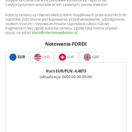
podjęte lub zaniechane na podstawie komentarza, raportu lub
z wykorzystaniem wniosków w nim zawartych, ponosi inwestor.
Autorzy serwisu są również właścicielem majątkowych praw autorskich do
raportów. Zabronione jest kopiowanie, przedrukowywanie, udostępnianie
osobom trzecim i rozpowszechnianie raportów w całości lub we
fragmentach bez zgody autorów serwisu. Zgodę taką można uzyskać
pisząc na adres
biuro@internetowykantor.pl
.
Notowania FOREX
EUR
USD
CHF
GBP
Kurs
EUR
/PLN:
4,4873
(aktualizacja:
0000-00-00 00:00
)