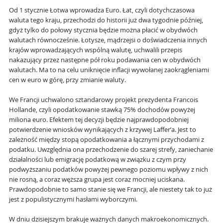
Od 1 stycznie Łotwa wprowadza Euro. Łat, czyli dotychczasowa
waluta tego kraju, przechodzi do historii już dwa tygodnie później,
gdyż tylko do połowy stycznia będzie można płacić w obydwóch
walutach równocześnie. Łotysze, mądrzejsi o doświadczenia innych
krajów wprowadzających wspólną walutę, uchwalili przepis
nakazujący przez następne pół roku podawania cen w obydwóch
walutach. Ma to na celu uniknięcie inflacji wywołanej zaokrągleniami
cen w euro w górę, przy zmianie waluty.
We Francji uchwalono sztandarowy projekt prezydenta Francois
Hollande, czyli opodatkowanie stawką 75% dochodów powyżej
miliona euro. Efektem tej decyzji będzie najprawdopodobniej
potwierdzenie wniosków wynikających z krzywej Laffer’a. Jest to
zależność między stopą opodatkowania a łącznymi przychodami z
podatku. Uwzględnia ona przechodzenie do szarej strefy, zaniechanie
działalności lub emigrację podatkową w związku z czym przy
podwyższaniu podatków powyżej pewnego poziomu wpływy z nich
nie rosną, a coraz węższa grupa jest coraz mocniej uciskana.
Prawdopodobnie to samo stanie się we Francji, ale niestety tak to już
jest z populistycznymi hasłami wyborczymi.
W dniu dzisiejszym brakuje ważnych danych makroekonomicznych.