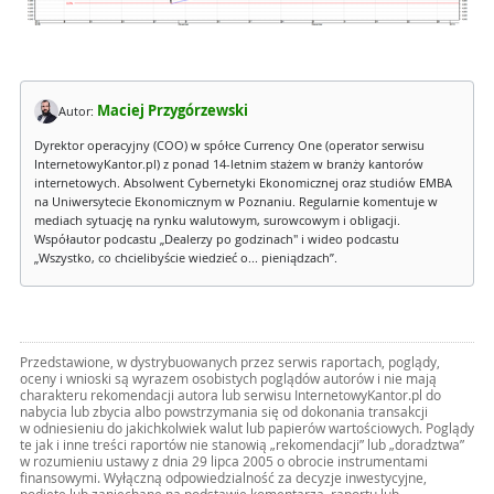
Maciej Przygórzewski
Autor:
Dyrektor operacyjny (COO) w spółce Currency One (operator serwisu
InternetowyKantor.pl) z ponad 14-letnim stażem w branży kantorów
internetowych. Absolwent Cybernetyki Ekonomicznej oraz studiów EMBA
na Uniwersytecie Ekonomicznym w Poznaniu. Regularnie komentuje w
mediach sytuację na rynku walutowym, surowcowym i obligacji.
Współautor podcastu „Dealerzy po godzinach" i wideo podcastu
„Wszystko, co chcielibyście wiedzieć o... pieniądzach”.
Przedstawione, w dystrybuowanych przez serwis raportach, poglądy,
oceny i wnioski są wyrazem osobistych poglądów autorów i nie mają
charakteru rekomendacji autora lub serwisu InternetowyKantor.pl do
nabycia lub zbycia albo powstrzymania się od dokonania transakcji
w odniesieniu do jakichkolwiek walut lub papierów wartościowych. Poglądy
te jak i inne treści raportów nie stanowią „rekomendacji” lub „doradztwa”
w rozumieniu ustawy z dnia 29 lipca 2005 o obrocie instrumentami
finansowymi. Wyłączną odpowiedzialność za decyzje inwestycyjne,