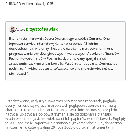
EUR/USD w kierunku 1,1045.
Krzysztof Pawlak
Autor:
Ekonomista, kierownik Działu Dealerskiego w spółce Currency One
(operator serwisu InternetowyKantor.pl) z ponad 13-letnim
doświadczeniem w branży. Ekspert w dziedzinie makroekonomii oraz
prognozowania trendów giełdowych i walutowych. Absolwent Finansów i
Rachunkowości na UE w Poznaniu, dyplomowany specjalista od
zarządzania ryzykiem w bankowości. Współautor podcastu „Dealerzy po
godzinach" i wideo podcastu „Wszystko, co chcielibyście wiedzieć o...
pieniądzach”.
Przedstawione, w dystrybuowanych przez serwis raportach, poglądy,
oceny i wnioski są wyrazem osobistych poglądów autorów i nie mają
charakteru rekomendacji autora lub serwisu InternetowyKantor.pl do
nabycia lub zbycia albo powstrzymania się od dokonania transakcji
w odniesieniu do jakichkolwiek walut lub papierów wartościowych. Poglądy
te jak i inne treści raportów nie stanowią „rekomendacji” lub „doradztwa”
w rozumieniu ustawy z dnia 29 lipca 2005 o obrocie instrumentami