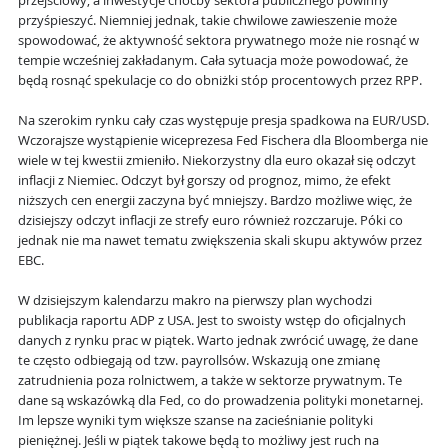
przejściowy, a inwestycje choćby sektora publicznego powinny
przyśpieszyć. Niemniej jednak, takie chwilowe zawieszenie może
spowodować, że aktywność sektora prywatnego może nie rosnąć w
tempie wcześniej zakładanym. Cała sytuacja może powodować, że
będą rosnąć spekulacje co do obniżki stóp procentowych przez RPP.
Na szerokim rynku cały czas występuje presja spadkowa na EUR/USD.
Wczorajsze wystąpienie wiceprezesa Fed Fischera dla Bloomberga nie
wiele w tej kwestii zmieniło. Niekorzystny dla euro okazał się odczyt
inflacji z Niemiec. Odczyt był gorszy od prognoz, mimo, że efekt
niższych cen energii zaczyna być mniejszy. Bardzo możliwe więc, że
dzisiejszy odczyt inflacji ze strefy euro również rozczaruje. Póki co
jednak nie ma nawet tematu zwiększenia skali skupu aktywów przez
EBC.
W dzisiejszym kalendarzu makro na pierwszy plan wychodzi
publikacja raportu ADP z USA. Jest to swoisty wstęp do oficjalnych
danych z rynku prac w piątek. Warto jednak zwrócić uwagę, że dane
te często odbiegają od tzw. payrollsów. Wskazują one zmianę
zatrudnienia poza rolnictwem, a także w sektorze prywatnym. Te
dane są wskazówką dla Fed, co do prowadzenia polityki monetarnej.
Im lepsze wyniki tym większe szanse na zacieśnianie polityki
pieniężnej. Jeśli w piątek takowe będą to możliwy jest ruch na