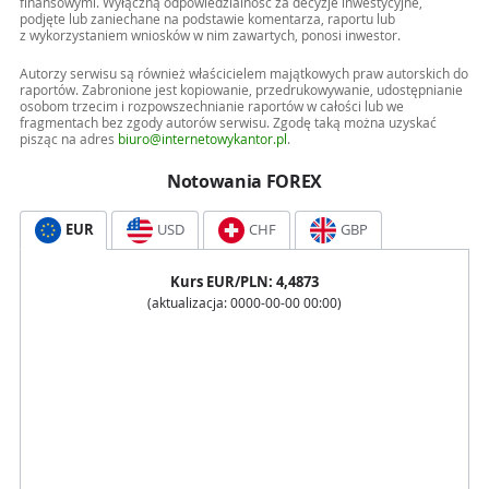
finansowymi. Wyłączną odpowiedzialność za decyzje inwestycyjne,
podjęte lub zaniechane na podstawie komentarza, raportu lub
z wykorzystaniem wniosków w nim zawartych, ponosi inwestor.
Autorzy serwisu są również właścicielem majątkowych praw autorskich do
raportów. Zabronione jest kopiowanie, przedrukowywanie, udostępnianie
osobom trzecim i rozpowszechnianie raportów w całości lub we
fragmentach bez zgody autorów serwisu. Zgodę taką można uzyskać
pisząc na adres
biuro@internetowykantor.pl
.
Notowania FOREX
EUR
USD
CHF
GBP
Kurs
EUR
/PLN:
4,4873
(aktualizacja:
0000-00-00 00:00
)