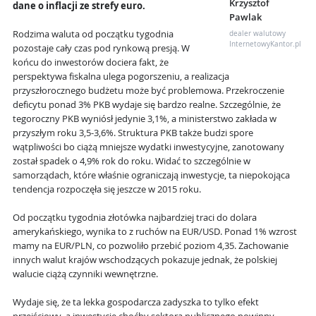
Krzysztof
dane o inflacji ze strefy euro.
Pawlak
Rodzima waluta od początku tygodnia
dealer walutowy
InternetowyKantor.pl
pozostaje cały czas pod rynkową presją. W
końcu do inwestorów dociera fakt, że
perspektywa fiskalna ulega pogorszeniu, a realizacja
przyszłorocznego budżetu może być problemowa. Przekroczenie
deficytu ponad 3% PKB wydaje się bardzo realne. Szczególnie, że
tegoroczny PKB wyniósł jedynie 3,1%, a ministerstwo zakłada w
przyszłym roku 3,5-3,6%. Struktura PKB także budzi spore
wątpliwości bo ciążą mniejsze wydatki inwestycyjne, zanotowany
został spadek o 4,9% rok do roku. Widać to szczególnie w
samorządach, które właśnie ograniczają inwestycje, ta niepokojąca
tendencja rozpoczęła się jeszcze w 2015 roku.
Od początku tygodnia złotówka najbardziej traci do dolara
amerykańskiego, wynika to z ruchów na EUR/USD. Ponad 1% wzrost
mamy na EUR/PLN, co pozwoliło przebić poziom 4,35. Zachowanie
innych walut krajów wschodzących pokazuje jednak, że polskiej
walucie ciążą czynniki wewnętrzne.
Wydaje się, że ta lekka gospodarcza zadyszka to tylko efekt