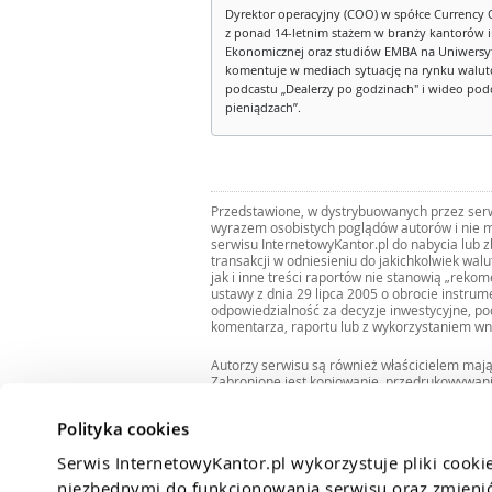
Dyrektor operacyjny (COO) w spółce Currency 
z ponad 14-letnim stażem w branży kantorów 
Ekonomicznej oraz studiów EMBA na Uniwersy
komentuje w mediach sytuację na rynku walut
podcastu „Dealerzy po godzinach" i wideo podca
pieniądzach”.
Przedstawione, w dystrybuowanych przez serwi
wyrazem osobistych poglądów autorów i nie m
serwisu InternetowyKantor.pl do nabycia lub 
transakcji w odniesieniu do jakichkolwiek wal
jak i inne treści raportów nie stanowią „reko
ustawy z dnia 29 lipca 2005 o obrocie instru
odpowiedzialność za decyzje inwestycyjne, po
komentarza, raportu lub z wykorzystaniem wn
Autorzy serwisu są również właścicielem maj
Zabronione jest kopiowanie, przedrukowywan
i rozpowszechnianie raportów w całości lub 
Zgodę taką można uzyskać pisząc na adres
bi
Polityka cookies
Serwis InternetowyKantor.pl wykorzystuje pliki cooki
niezbędnymi do funkcjonowania serwisu oraz zmienić 