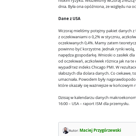
niskim ryzyku. Widzieliśmy wczoraj zresztą 
dnia. Była ona opóźniona, ze względu na 
Dane z USA
Wczoraj mieliśmy potężny pakiet danych z
z oczekiwaniami o 0,2% w styczniu, aczko
oczekiwanych 0,4%. Mamy zatem teoretyczni
powinno być korzystne. Jednak rynki wolą,
napędza gospodarkę. Wnioski o zasiłek dla 
od oczekiwań, aczkolwiek różnica jak na te 
wypadł też indeks Chicago PMI. W rezultac
słabszych dla dolara danych. Co ciekawe, t
umacniała. Powodem były najprawdopodobni
które okazały się ważniejsze w końcowym 
Dzisiaj w kalendarzu danych makroekonom
16:00 – USA – raport ISM dla przemysłu.
Maciej Przygórzewski
Autor: