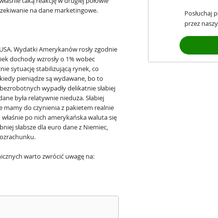
właśnie taką reakcję w drugiej połowie
oczekiwanie na dane marketingowe.
Posłuchaj 
przez naszy
 USA. Wydatki Amerykanów rosły zgodnie
lwiek dochody wzrosły o 1% wobec
e sytuację stabilizującą rynek, co
 kiedy pieniądze są wydawane, bo to
bezrobotnych wypadły delikatnie słabiej
dane była relatywnie nieduża. Słabiej
ie mamy do czynienia z pakietem realnie
o właśnie po nich amerykańska waluta się
ej słabsze dla euro dane z Niemiec,
rozrachunku.
icznych warto zwrócić uwagę na: