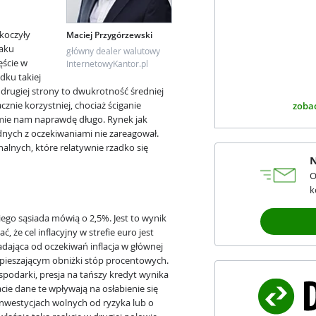
koczyły
Maciej Przygórzewski
raku
główny dealer walutowy
ęście w
InternetowyKantor.pl
dku takiej
 drugiej strony to dwukrotność średniej
cznie korzystniej, chociaż ściganie
zobac
jmie nam naprawdę długo. Rynek jak
nych z oczekiwaniami nie zareagował.
nalnych, które relatywnie rzadko się
N
O
k
ego sąsiada mówią o 2,5%. Jest to wynik
 że cel inflacyjny w strefie euro jest
padająca od oczekiwań inflacja w głównej
ieszającym obniżki stóp procentowych.
podarki, presja na tańszy kredyt wynika
cie dane te wpływają na osłabienie się
inwestycjach wolnych od ryzyka lub o