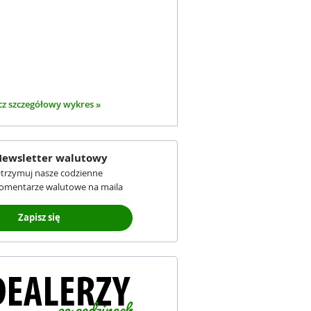
z szczegółowy wykres »
ewsletter walutowy
trzymuj nasze codzienne
omentarze walutowe na maila
Zapisz się