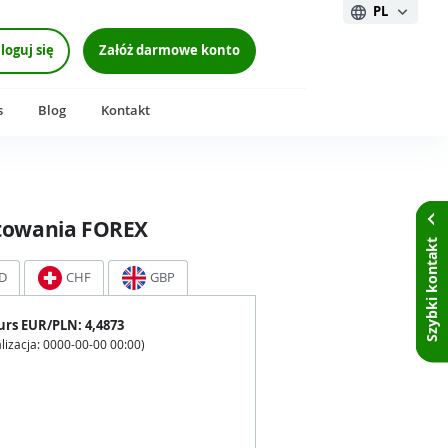
PL
loguj się
Załóż darmowe konto
s
Blog
Kontakt
towania FOREX
Szybki kontakt
D
CHF
GBP
urs
EUR
/PLN:
4,4873
lizacja:
0000-00-00 00:00
)