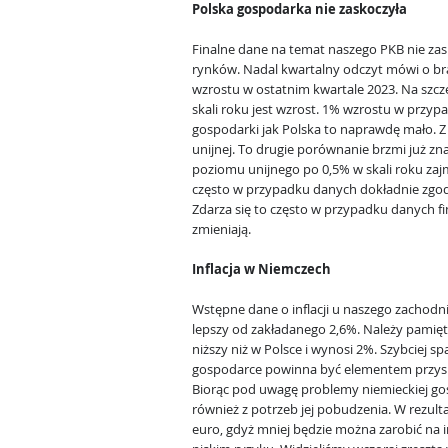
Polska gospodarka nie zaskoczyła
Finalne dane na temat naszego PKB nie zas
rynków. Nadal kwartalny odczyt mówi o b
wzrostu w ostatnim kwartale 2023. Na szcz
skali roku jest wzrost. 1% wzrostu w przypa
gospodarki jak Polska to naprawdę mało. Z
unijnej. To drugie porównanie brzmi już zna
poziomu unijnego po 0,5% w skali roku za
często w przypadku danych dokładnie zgod
Zdarza się to często w przypadku danych fi
zmieniają.
Inflacja w Niemczech
Wstępne dane o inflacji u naszego zachodni
lepszy od zakładanego 2,6%. Należy pamiętać,
niższy niż w Polsce i wynosi 2%. Szybciej s
gospodarce powinna być elementem przysp
Biorąc pod uwagę problemy niemieckiej gos
również z potrzeb jej pobudzenia. W rezulta
euro, gdyż mniej będzie można zarobić na 