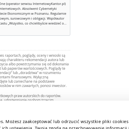
One (operator serwisu InternetowyKantor.pl)
internetowych. Absolwent Cybernetyki
tecie Ekonomicznym w Poznaniu. Regularnie
owym, surowcowym i obligacji. Współautor
stu „Wszystko, co chcielibyście wiedzieć o...
s raportach, poglądy, oceny i wnioski są
ają charakteru rekomendacji autora lub
zbycia albo powstrzymania się od dokonania
ut lub papierów wartościowych. Poglądy te
mendacji” lub „doradztwa” w rozumieniu
mentami finansowymi. Wyłączną
djęte lub zaniechane na podstawie
iosków w nim zawartych, ponosi inwestor.
ątkowych praw autorskich do raportów.
ie, udostępnianie osobom trzecim
we fragmentach bez zgody autorów serwisu.
uro@internetowykantor.pl
.
es. Możesz zaakceptować lub odrzucić wszystkie pliki cookies
ich ustawienia. Twoja zgoda na przechowywanie informacji i