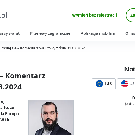
Wymień bez rejestracji
Za
ursy walut
Przelewy zagraniczne
Aplikacja mobilna
O na
 mniej złe – Komentarz walutowy z dnia 01.03.2024
No
 – Komentarz
EUR
US
3.2024
K
rej
(aktua
a to, że
ała Europa
 W tle