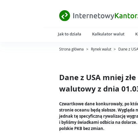
Jak to działa
Kalkulator walut
K
Strona główna
>
Rynek walut
>
Dane z USA
Dane z USA mniej złe
walutowy z dnia 01.0
Czwartkowe dane konkurowały, po któ
stronie oceanu będą słabsze. Wygląda n
jednak tę specyficzną rywalizację wygr
i byliśmy świadkami odbicia na dolarze.
polskie PKB bez zmian.