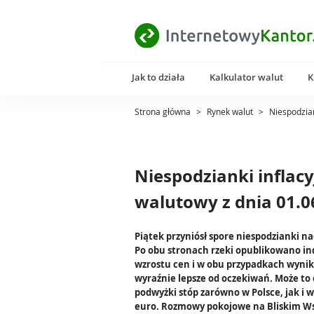
Jak to działa
Kalkulator walut
K
Strona główna
>
Rynek walut
>
Niespodzian
Niespodzianki inflac
walutowy z dnia 01.0
Piątek przyniósł spore niespodzianki n
Po obu stronach rzeki opublikowano in
wzrostu cen i w obu przypadkach wyniki
wyraźnie lepsze od oczekiwań. Może to
podwyżki stóp zarówno w Polsce, jak i w
euro. Rozmowy pokojowe na Bliskim W