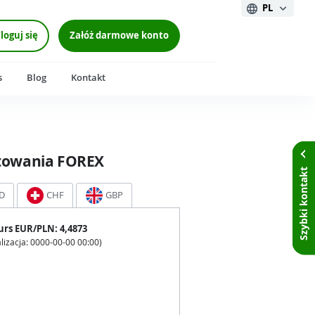
PL
loguj się
Załóż darmowe konto
s
Blog
Kontakt
towania FOREX
Szybki kontakt
D
CHF
GBP
urs
EUR
/PLN:
4,4873
lizacja:
0000-00-00 00:00
)