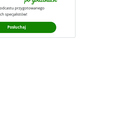
podcastu przygotowanego
ch specjalistów!
Posłuchaj