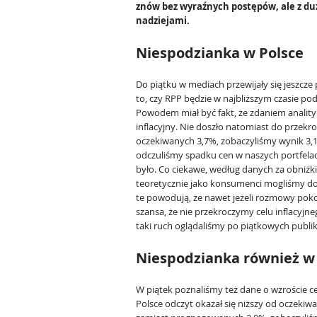
znów bez wyraźnych postępów, ale z d
nadziejami.
Niespodzianka w Polsce
Do piątku w mediach przewijały się jeszcze 
to, czy RPP będzie w najbliższym czasie po
Powodem miał być fakt, że zdaniem analit
inflacyjny. Nie doszło natomiast do przekr
oczekiwanych 3,7%, zobaczyliśmy wynik 3,1%
odczuliśmy spadku cen w naszych portfelach
było. Co ciekawe, według danych za obniżki
teoretycznie jako konsumenci mogliśmy dost
te powodują, że nawet jeżeli rozmowy pokoj
szansa, że nie przekroczymy celu inflacyjnego
taki ruch oglądaliśmy po piątkowych publik
Niespodzianka również w
W piątek poznaliśmy też dane o wzroście c
Polsce odczyt okazał się niższy od oczekiwań