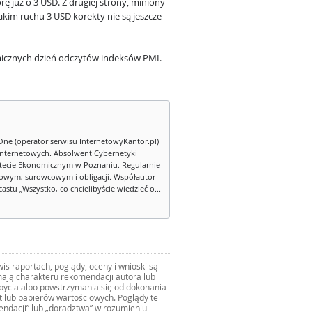
rę już o 3 USD. Z drugiej strony, miniony
akim ruchu 3 USD korekty nie są jeszcze
icznych dzień odczytów indeksów PMI.
One (operator serwisu InternetowyKantor.pl)
internetowych. Absolwent Cybernetyki
tecie Ekonomicznym w Poznaniu. Regularnie
owym, surowcowym i obligacji. Współautor
stu „Wszystko, co chcielibyście wiedzieć o...
s raportach, poglądy, oceny i wnioski są
ają charakteru rekomendacji autora lub
zbycia albo powstrzymania się od dokonania
ut lub papierów wartościowych. Poglądy te
mendacji” lub „doradztwa” w rozumieniu