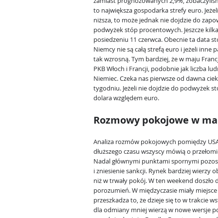
zamiast prognozowanych 2,9%, zobaczyliśmy 
to największa gospodarka strefy euro. Jeżeli 
niższa, to może jednak nie dojdzie do zap
podwyżek stóp procentowych. Jeszcze kilka
posiedzeniu 11 czerwca. Obecnie ta data st
Niemcy nie są całą strefą euro i jeżeli inne
tak wzrosną. Tym bardziej, że w maju Franc
PKB Włoch i Francji, podobnie jak liczba lu
Niemiec. Czeka nas pierwsze od dawna cie
tygodniu. Jeżeli nie dojdzie do podwyżek s
dolara względem euro.
Rozmowy pokojowe w ma
Analiza rozmów pokojowych pomiędzy USA 
dłuższego czasu wszyscy mówią o przełomie,
Nadal głównymi punktami spornymi pozost
i zniesienie sankcji. Rynek bardziej wierzy
niż w trwały pokój. W ten weekend doszło
porozumień. W międzyczasie miały miejsce 
przeszkadza to, że dzieje się to w trakcie
dla odmiany mniej wierzą w nowe wersje p