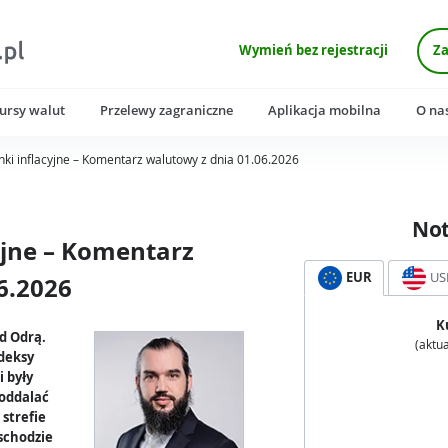
Wymień bez rejestracji
Za
ursy walut
Przelewy zagraniczne
Aplikacja mobilna
O na
ki inflacyjne – Komentarz walutowy z dnia 01.06.2026
No
yjne – Komentarz
EUR
US
6.2026
K
ad Odrą.
(aktua
deksy
 były
 oddalać
 strefie
schodzie