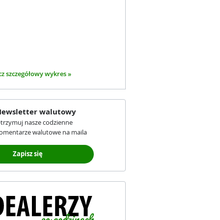
z szczegółowy wykres »
ewsletter walutowy
trzymuj nasze codzienne
omentarze walutowe na maila
Zapisz się