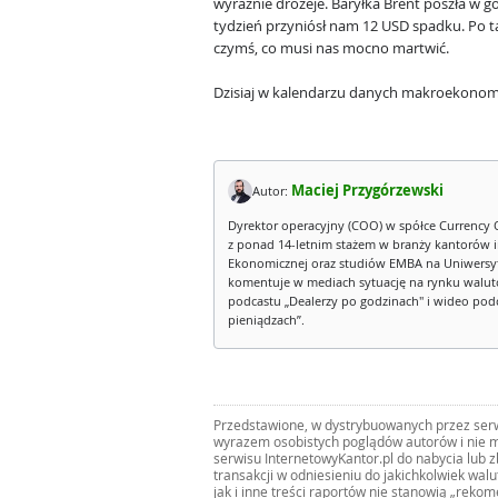
wyraźnie drożeje. Baryłka Brent poszła w gó
tydzień przyniósł nam 12 USD spadku. Po t
czymś, co musi nas mocno martwić.
Dzisiaj w kalendarzu danych makroekonom
Maciej Przygórzewski
Autor:
Dyrektor operacyjny (COO) w spółce Currency 
z ponad 14-letnim stażem w branży kantorów 
Ekonomicznej oraz studiów EMBA na Uniwersy
komentuje w mediach sytuację na rynku walut
podcastu „Dealerzy po godzinach" i wideo podca
pieniądzach”.
Przedstawione, w dystrybuowanych przez serwi
wyrazem osobistych poglądów autorów i nie m
serwisu InternetowyKantor.pl do nabycia lub 
transakcji w odniesieniu do jakichkolwiek wal
jak i inne treści raportów nie stanowią „reko