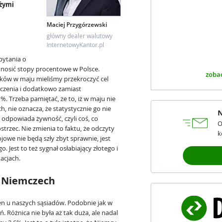
użymi
Maciej Przygórzewski
główny dealer walutowy
InternetowyKantor.pl
pytania o
dnosić stopy procentowe w Polsce.
zobac
yków w maju mieliśmy przekroczyć cel
oczenia i dodatkowo zamiast
. Trzeba pamiętać, że to, iż w maju nie
, nie oznacza, że statystycznie go nie
N
 odpowiada żywność, czyli coś, co
O
rzec. Nie zmienia to faktu, że odczyty
k
owe nie będą szły zbyt sprawnie, jest
. Jest to też sygnał osłabiający złotego i
acjach.
 Niemczech
en u naszych sąsiadów. Podobnie jak w
. Różnica nie była aż tak duża, ale nadal