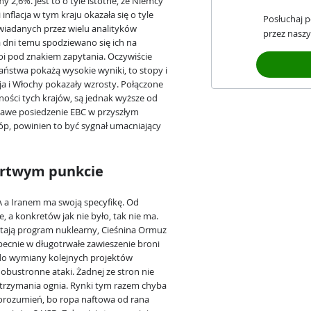
2,6%. Jest to o tyle istotne, że Niemcy
inflacja w tym kraju okazała się o tyle
Posłuchaj 
owiadanych przez wielu analityków
przez naszy
 dni temu spodziewano się ich na
oi pod znakiem zapytania. Oczywiście
 państwa pokażą wysokie wyniki, to stopy i
ja i Włochy pokazały wzrosty. Połączone
dności tych krajów, są jednak wyższe od
kawe posiedzenie EBC w przyszłym
tóp, powinien to być sygnał umacniający
rtwym punkcie
a Iranem ma swoją specyfikę. Od
 a konkretów jak nie było, tak nie ma.
ają program nuklearny, Cieśnina Ormuz
 obecnie w długotrwałe zawieszenie broni
 do wymiany kolejnych projektów
obustronne ataki. Żadnej ze stron nie
 wstrzymania ognia. Rynki tym razem chyba
orozumień, bo ropa naftowa od rana