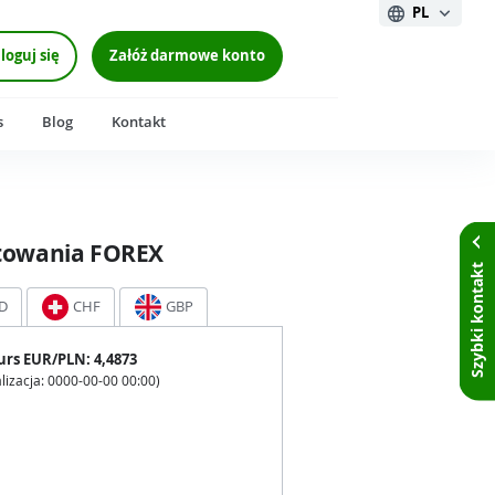
PL
loguj się
Załóż darmowe konto
s
Blog
Kontakt
towania FOREX
Szybki kontakt
D
CHF
GBP
urs
EUR
/PLN:
4,4873
lizacja:
0000-00-00 00:00
)