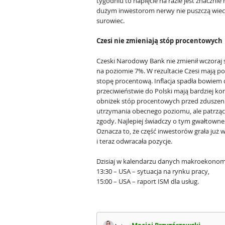
tygodniu to napięcie na razie jest znacznie 
dużym inwestorom nerwy nie puszczą wiec
surowiec.
Czesi nie zmieniają stóp procentowych
Czeski Narodowy Bank nie zmienił wczoraj
na poziomie 7%. W rezultacie Czesi mają po 
stopę procentową. Inflacja spadła bowiem 
przeciwieństwie do Polski mają bardziej ko
obniżek stóp procentowych przed zduszeniem
utrzymania obecnego poziomu, ale patrząc n
zgody. Najlepiej świadczy o tym gwałtowne 
Oznacza to, że część inwestorów grała już
i teraz odwracała pozycje.
Dzisiaj w kalendarzu danych makroekonom
13:30 – USA – sytuacja na rynku pracy,
15:00 – USA – raport ISM dla usług.