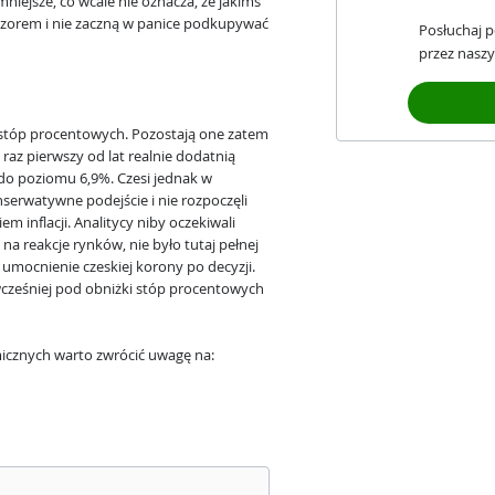
mniejsze, co wcale nie oznacza, że jakimś
zorem i nie zaczną w panice podkupywać
Posłuchaj 
przez naszy
 stóp procentowych. Pozostają one zatem
raz pierwszy od lat realnie dodatnią
do poziomu 6,9%. Czesi jednak w
nserwatywne podejście i nie rozpoczęli
 inflacji. Analitycy niby oczekiwali
a reakcje rynków, nie było tutaj pełnej
umocnienie czeskiej korony po decyzji.
 wcześniej pod obniżki stóp procentowych
icznych warto zwrócić uwagę na: