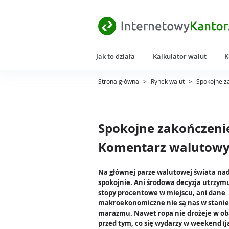
Jak to działa
Kalkulator walut
K
Strona główna
>
Rynek walut
>
Spokojne z
Spokojne zakończenie
Komentarz walutowy 
Na głównej parze walutowej świata na
spokojnie. Ani środowa decyzja utrzym
stopy procentowe w miejscu, ani dane
makroekonomiczne nie są nas w stanie
marazmu. Nawet ropa nie drożeje w o
przed tym, co się wydarzy w weekend (j