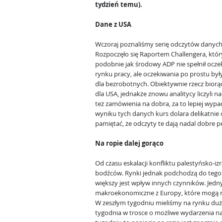
tydzień temu).
Dane z USA
Wczoraj poznaliśmy serię odczytów danych
Rozpoczęło się Raportem Challengera, któr
podobnie jak środowy ADP nie spełnił oczek
rynku pracy, ale oczekiwania po prostu były
dla bezrobotnych. Obiektywnie rzecz biorąc
dla USA, jednakże znowu analitycy liczyli na
też zamówienia na dobra, za to lepiej wypa
wyniku tych danych kurs dolara delikatnie 
pamiętać, że odczyty te dają nadal dobre 
Na ropie dalej gorąco
Od czasu eskalacji konfliktu palestyńsko-iz
bodźców. Rynki jednak podchodzą do tego 
większy jest wpływ innych czynników. Jedn
makroekonomiczne z Europy, które mogą rz
W zeszłym tygodniu mieliśmy na rynku duż
tygodnia w trosce o możliwe wydarzenia n