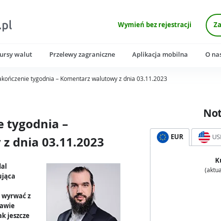
Wymień bez rejestracji
Za
ursy walut
Przelewy zagraniczne
Aplikacja mobilna
O na
akończenie tygodnia – Komentarz walutowy z dnia 03.11.2023
No
 tygodnia –
EUR
US
z dnia 03.11.2023
K
dal
(aktua
ująca
 wyrwać z
bawie
ak jeszcze