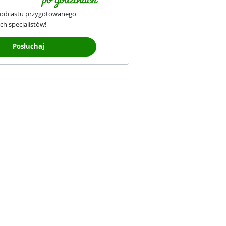
podcastu przygotowanego
ch specjalistów!
Posłuchaj