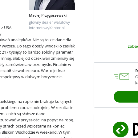
Maciej Przygórzewski
główny dealer walutowy
 z USA.
InternetowyKantor.pl
y
iwań analityków. Nie są to złe dane dla
 wyższe. Do tego doszły wnioski o zasiłek
zobac
 217 tysięcy to bardzo solidny parametr
 mniej. Słabiej od oczekiwań zmieniały się
dły zamówienia w przemyśle. Finalnie w
N
osłabił się wobec euro. Warto jednak
perspektywy w dalszym horyzoncie.
O
k
raelskiego na ropie nie brakuje kolejnych
problemu coraz spokojniej. W rezultacie
ym z nich są słabsze dane
utować w przyszłości na popyt na ropę.
y strach przed wzrostami na koniec
a Bliskim Wschodzie w weekend. W tym