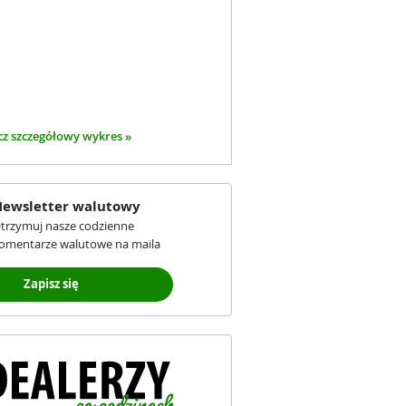
z szczegółowy wykres »
ewsletter walutowy
trzymuj nasze codzienne
omentarze walutowe na maila
Zapisz się