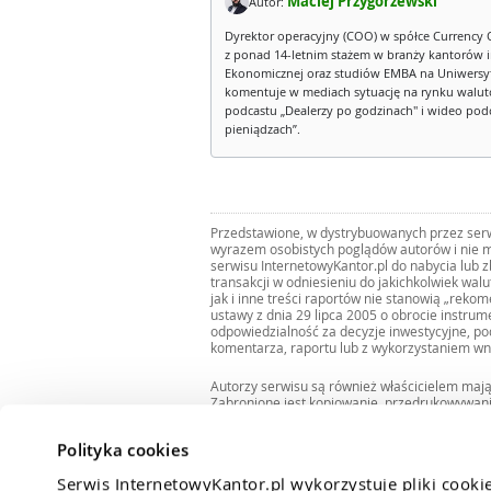
Maciej Przygórzewski
Autor:
Dyrektor operacyjny (COO) w spółce Currency 
z ponad 14-letnim stażem w branży kantorów 
Ekonomicznej oraz studiów EMBA na Uniwersy
komentuje w mediach sytuację na rynku walut
podcastu „Dealerzy po godzinach" i wideo podca
pieniądzach”.
Przedstawione, w dystrybuowanych przez serwi
wyrazem osobistych poglądów autorów i nie m
serwisu InternetowyKantor.pl do nabycia lub 
transakcji w odniesieniu do jakichkolwiek wal
jak i inne treści raportów nie stanowią „reko
ustawy z dnia 29 lipca 2005 o obrocie instru
odpowiedzialność za decyzje inwestycyjne, po
komentarza, raportu lub z wykorzystaniem wn
Autorzy serwisu są również właścicielem maj
Zabronione jest kopiowanie, przedrukowywan
i rozpowszechnianie raportów w całości lub 
Zgodę taką można uzyskać pisząc na adres
bi
Polityka cookies
Serwis InternetowyKantor.pl wykorzystuje pliki cooki