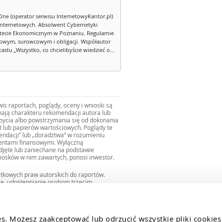
One (operator serwisu InternetowyKantor.pl)
internetowych. Absolwent Cybernetyki
tecie Ekonomicznym w Poznaniu. Regularnie
owym, surowcowym i obligacji. Współautor
stu „Wszystko, co chcielibyście wiedzieć o...
s raportach, poglądy, oceny i wnioski są
ają charakteru rekomendacji autora lub
zbycia albo powstrzymania się od dokonania
ut lub papierów wartościowych. Poglądy te
mendacji” lub „doradztwa” w rozumieniu
mentami finansowymi. Wyłączną
djęte lub zaniechane na podstawie
iosków w nim zawartych, ponosi inwestor.
ątkowych praw autorskich do raportów.
ie, udostępnianie osobom trzecim
we fragmentach bez zgody autorów serwisu.
uro@internetowykantor.pl
.
es. Możesz zaakceptować lub odrzucić wszystkie pliki cookies