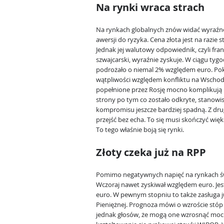
Na rynki wraca strach
Na rynkach globalnych znów widać wyraźn
awersji do ryzyka. Cena złota jest na razie s
Jednak jej walutowy odpowiednik, czyli fra
szwajcarski, wyraźnie zyskuje. W ciągu tyg
podrożało o niemal 2% względem euro. Pok
wątpliwości względem konfliktu na Wschod
popełnione przez Rosję mocno komplikują 
strony po tym co zostało odkryte, stanowis
kompromisu jeszcze bardziej spadną. Z dru
przejść bez echa. To się musi skończyć w
To tego właśnie boją się rynki.
Złoty czeka już na RPP
Pomimo negatywnych napięć na rynkach świ
Wczoraj nawet zyskiwał względem euro. Jest
euro. W pewnym stopniu to także zasługa j
Pieniężnej. Prognoza mówi o wzroście stóp 
jednak głosów, że mogą one wzrosnąć mocni