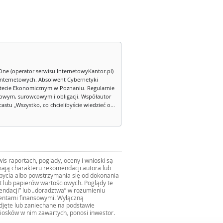
One (operator serwisu InternetowyKantor.pl)
internetowych. Absolwent Cybernetyki
tecie Ekonomicznym w Poznaniu. Regularnie
owym, surowcowym i obligacji. Współautor
stu „Wszystko, co chcielibyście wiedzieć o...
s raportach, poglądy, oceny i wnioski są
ają charakteru rekomendacji autora lub
zbycia albo powstrzymania się od dokonania
ut lub papierów wartościowych. Poglądy te
mendacji” lub „doradztwa” w rozumieniu
mentami finansowymi. Wyłączną
djęte lub zaniechane na podstawie
iosków w nim zawartych, ponosi inwestor.