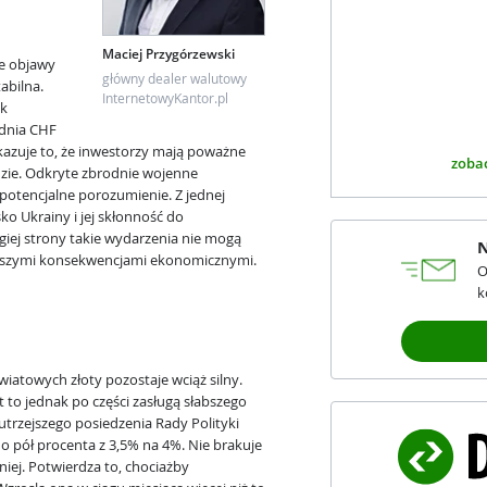
Maciej Przygórzewski
e objawy
główny dealer walutowy
tabilna.
InternetowyKantor.pl
nk
odnia CHF
azuje to, że inwestorzy mają poważne
zobac
zie. Odkryte zbrodnie wojenne
potencjalne porozumienie. Z jednej
ko Ukrainy i jej skłonność do
giej strony takie wydarzenia nie mogą
N
iększymi konsekwencjami ekonomicznymi.
O
k
atowych złoty pozostaje wciąż silny.
 to jednak po części zasługą słabszego
utrzejszego posiedzenia Rady Polityki
o pół procenta z 3,5% na 4%. Nie brakuje
ej. Potwierdza to, chociażby