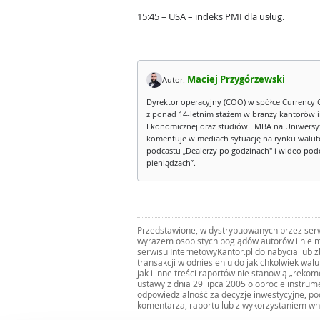
15:45 – USA – indeks PMI dla usług.
Maciej Przygórzewski
Autor:
Dyrektor operacyjny (COO) w spółce Currency 
z ponad 14-letnim stażem w branży kantorów 
Ekonomicznej oraz studiów EMBA na Uniwersy
komentuje w mediach sytuację na rynku walut
podcastu „Dealerzy po godzinach" i wideo podca
pieniądzach”.
Przedstawione, w dystrybuowanych przez serwi
wyrazem osobistych poglądów autorów i nie m
serwisu InternetowyKantor.pl do nabycia lub 
transakcji w odniesieniu do jakichkolwiek wal
jak i inne treści raportów nie stanowią „reko
ustawy z dnia 29 lipca 2005 o obrocie instru
odpowiedzialność za decyzje inwestycyjne, po
komentarza, raportu lub z wykorzystaniem wn