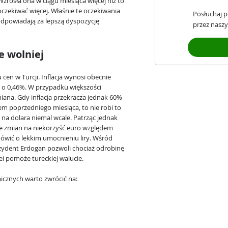
zrosła ona w ciągu miesiąca więcej niż to
oczekiwać więcej. Właśnie te oczekiwania
Posłuchaj 
powiadają za lepszą dyspozycję
przez naszy
le wolniej
en w Turcji. Inflacja wynosi obecnie
ń o 0,46%. W przypadku większości
iana. Gdy inflacja przekracza jednak 60%
dem poprzedniego miesiąca, to nie robi to
c na dolara niemal wcale. Patrząc jednak
 ze zmian na niekorzyść euro względem
ówić o lekkim umocnieniu liry. Wśród
zydent Erdogan pozwoli chociaż odrobinę
i pomoże tureckiej walucie.
cznych warto zwrócić na: