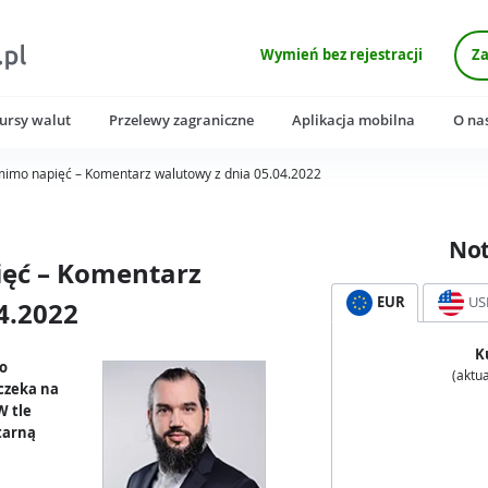
Wymień bez rejestracji
Za
ursy walut
Przelewy zagraniczne
Aplikacja mobilna
O na
 mimo napięć – Komentarz walutowy z dnia 05.04.2022
No
ięć – Komentarz
EUR
US
4.2022
K
 o
(aktua
 czeka na
W tle
tarną