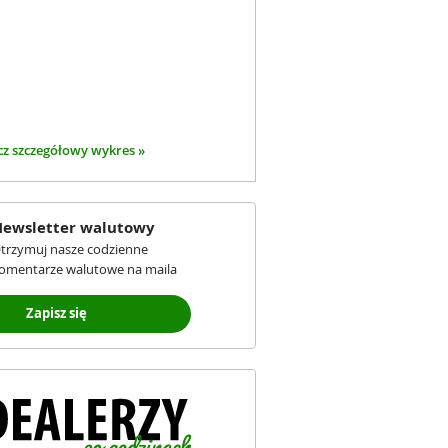
z szczegółowy wykres »
ewsletter walutowy
trzymuj nasze codzienne
omentarze walutowe na maila
Zapisz się