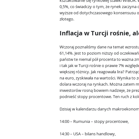
kształtowanie się rynkowej stawki WIBOR. W
0,5%, co świadczy o tym, że rynek zaczyna 
wyższe od dotychczasowego konsensusu od
złotego.
Inflacja w Turcji rośnie, a
Wczoraj poznaliśmy dane na temat wzrostu c
61,14%. Jest to poziom niższy od oczekiwa
państw te niemal pół procenta to ważna zm
i tak jak w Turcji rośnie o prawie 7% wzglę
większej różnicy. Jak reagowała lira? Patrzą
na euro, zyskiwała na wartości. Wynika to
dolara wczoraj na rynkach. Można zatem m
inwestorów rosną bowiem nadzieje, że pre
podnieść stopy procentowe. Ten ruch z kole
Dzisiaj w kalendarzu danych makroekonomi
14:00 – Rumunia – stopy procentowe,
14:30 – USA – bilans handlowy,