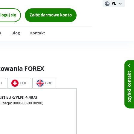
PL
loguj się
Załóż darmowe konto
s
Blog
Kontakt
towania FOREX
Szybki kontakt
D
CHF
GBP
urs
EUR
/PLN:
4,4873
lizacja:
0000-00-00 00:00
)