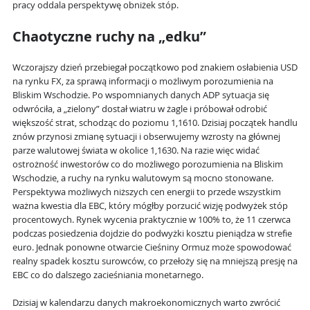
pracy oddala perspektywę obniżek stóp.
Chaotyczne ruchy na „edku”
Wczorajszy dzień przebiegał początkowo pod znakiem osłabienia USD
na rynku FX, za sprawą informacji o możliwym porozumienia na
Bliskim Wschodzie. Po wspomnianych danych ADP sytuacja się
odwróciła, a „zielony” dostał wiatru w żagle i próbował odrobić
większość strat, schodząc do poziomu 1,1610. Dzisiaj początek handlu
znów przynosi zmianę sytuacji i obserwujemy wzrosty na głównej
parze walutowej świata w okolice 1,1630. Na razie więc widać
ostrożność inwestorów co do możliwego porozumienia na Bliskim
Wschodzie, a ruchy na rynku walutowym są mocno stonowane.
Perspektywa możliwych niższych cen energii to przede wszystkim
ważna kwestia dla EBC, który mógłby porzucić wizję podwyżek stóp
procentowych. Rynek wycenia praktycznie w 100% to, że 11 czerwca
podczas posiedzenia dojdzie do podwyżki kosztu pieniądza w strefie
euro. Jednak ponowne otwarcie Cieśniny Ormuz może spowodować
realny spadek kosztu surowców, co przełoży się na mniejszą presję na
EBC co do dalszego zacieśniania monetarnego.
Dzisiaj w kalendarzu danych makroekonomicznych warto zwrócić