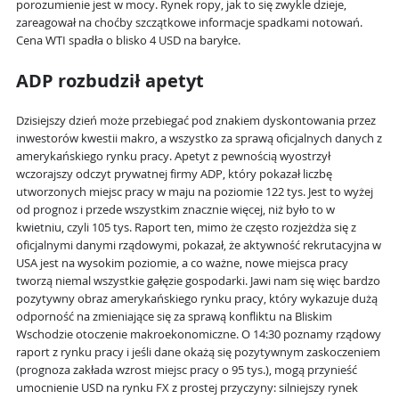
porozumienie jest w mocy. Rynek ropy, jak to się zwykle dzieje,
zareagował na choćby szczątkowe informacje spadkami notowań.
Cena WTI spadła o blisko 4 USD na baryłce.
ADP rozbudził apetyt
Dzisiejszy dzień może przebiegać pod znakiem dyskontowania przez
inwestorów kwestii makro, a wszystko za sprawą oficjalnych danych z
amerykańskiego rynku pracy. Apetyt z pewnością wyostrzył
wczorajszy odczyt prywatnej firmy ADP, który pokazał liczbę
utworzonych miejsc pracy w maju na poziomie 122 tys. Jest to wyżej
od prognoz i przede wszystkim znacznie więcej, niż było to w
kwietniu, czyli 105 tys. Raport ten, mimo że często rozjeżdża się z
oficjalnymi danymi rządowymi, pokazał, że aktywność rekrutacyjna w
USA jest na wysokim poziomie, a co ważne, nowe miejsca pracy
tworzą niemal wszystkie gałęzie gospodarki. Jawi nam się więc bardzo
pozytywny obraz amerykańskiego rynku pracy, który wykazuje dużą
odporność na zmieniające się za sprawą konfliktu na Bliskim
Wschodzie otoczenie makroekonomiczne. O 14:30 poznamy rządowy
raport z rynku pracy i jeśli dane okażą się pozytywnym zaskoczeniem
(prognoza zakłada wzrost miejsc pracy o 95 tys.), mogą przynieść
umocnienie USD na rynku FX z prostej przyczyny: silniejszy rynek