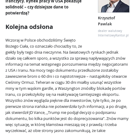
Irańczycy. Rynek pracy w USA pokazuje
solidność – czy dzisiejsze dane to
potwierdzą?
Krzysztof
Pawlak
Kolejna odsłona
dealer walutowy
InternetowyKantor.pl
Wczoraj w Polsce obchodziliśmy Święto
Bożego Ciała, co oznaczało chociażby to, że
giełdy były tego dnia nieczynne. Na światowych rynkach jednak
działo się całkiem sporo, a wszystko za sprawą napływających znów
informacji na temat wstępnego porozumienia między negocjatorami
z USA i Iranu. Na mocy tego dokumentu przedłużone zostałoby
zawieszenie broni o 60 dni i co najistotniejsze – nastąpiłoby otwarcie
Cieśniny Ormuz. Teheran w ciągu 30 dni miałby usunąć wszystkie
miny w tym wąskim gardle, a Waszyngton zniósłby blokadę portów
Iranu, co przełożyłoby się na reaktywację tamtejszego eksportu.
Wszystko znów wygląda pięknie dla inwestorów, tyle tylko, że po
pierwsze strona irańska nie potwierdziła tych informacji, a po drugie,
jak stwierdził JD Vance, „Trump nie podjął decyzji o podpisaniu
dokumentu, bo kilka punktów jest do doprecyzowania”. Znów mamy
więc sytuację, w której kłamstwa mieszają się z prawdą i trzeba
wyczekiwać, aż obie strony jasno zakomunikują, że takie