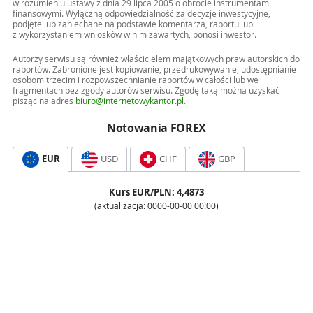
w rozumieniu ustawy z dnia 29 lipca 2005 o obrocie instrumentami
finansowymi. Wyłączną odpowiedzialność za decyzje inwestycyjne,
podjęte lub zaniechane na podstawie komentarza, raportu lub
z wykorzystaniem wniosków w nim zawartych, ponosi inwestor.
Autorzy serwisu są również właścicielem majątkowych praw autorskich do
raportów. Zabronione jest kopiowanie, przedrukowywanie, udostępnianie
osobom trzecim i rozpowszechnianie raportów w całości lub we
fragmentach bez zgody autorów serwisu. Zgodę taką można uzyskać
pisząc na adres
biuro@internetowykantor.pl
.
Notowania FOREX
EUR
USD
CHF
GBP
Kurs
EUR
/PLN:
4,4873
(aktualizacja:
0000-00-00 00:00
)