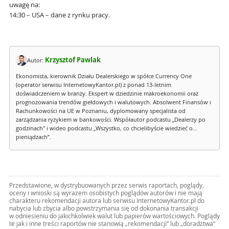
uwagę na:
14:30 – USA – dane z rynku pracy.
Krzysztof Pawlak
Autor:
Ekonomista, kierownik Działu Dealerskiego w spółce Currency One
(operator serwisu InternetowyKantor.pl) z ponad 13-letnim
doświadczeniem w branży. Ekspert w dziedzinie makroekonomii oraz
prognozowania trendów giełdowych i walutowych. Absolwent Finansów i
Rachunkowości na UE w Poznaniu, dyplomowany specjalista od
zarządzania ryzykiem w bankowości. Współautor podcastu „Dealerzy po
godzinach" i wideo podcastu „Wszystko, co chcielibyście wiedzieć o...
pieniądzach”.
Przedstawione, w dystrybuowanych przez serwis raportach, poglądy,
oceny i wnioski są wyrazem osobistych poglądów autorów i nie mają
charakteru rekomendacji autora lub serwisu InternetowyKantor.pl do
nabycia lub zbycia albo powstrzymania się od dokonania transakcji
w odniesieniu do jakichkolwiek walut lub papierów wartościowych. Poglądy
te jak i inne treści raportów nie stanowią „rekomendacji” lub „doradztwa”