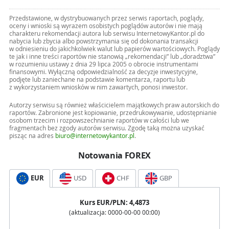
Przedstawione, w dystrybuowanych przez serwis raportach, poglądy,
oceny i wnioski są wyrazem osobistych poglądów autorów i nie mają
charakteru rekomendacji autora lub serwisu InternetowyKantor.pl do
nabycia lub zbycia albo powstrzymania się od dokonania transakcji
w odniesieniu do jakichkolwiek walut lub papierów wartościowych. Poglądy
te jak i inne treści raportów nie stanowią „rekomendacji” lub „doradztwa”
w rozumieniu ustawy z dnia 29 lipca 2005 o obrocie instrumentami
finansowymi. Wyłączną odpowiedzialność za decyzje inwestycyjne,
podjęte lub zaniechane na podstawie komentarza, raportu lub
z wykorzystaniem wniosków w nim zawartych, ponosi inwestor.
Autorzy serwisu są również właścicielem majątkowych praw autorskich do
raportów. Zabronione jest kopiowanie, przedrukowywanie, udostępnianie
osobom trzecim i rozpowszechnianie raportów w całości lub we
fragmentach bez zgody autorów serwisu. Zgodę taką można uzyskać
pisząc na adres
biuro@internetowykantor.pl
.
Notowania FOREX
EUR
USD
CHF
GBP
Kurs
EUR
/PLN:
4,4873
(aktualizacja:
0000-00-00 00:00
)