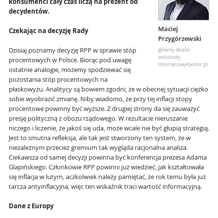
konsumenci cały czas liczą na prezent od
decydentów.
Maciej
Czekając na decyzję Rady
Przygórzewski
Dzisiaj poznamy decyzję RPP w sprawie stóp
główny dealer
walutowy
procentowych w Polsce. Biorąc pod uwagę
InternetowyKantor.pl
ostatnie analogie, możemy spodziewać się
pozostania stóp procentowych na
płaskowyżu. Analitycy są bowiem zgodni, że w obecnej sytuacji ciężko
sobie wyobrazić zmianę. Niby wiadomo, że przy tej inflacji stopy
procentowe powinny być wyższe. Z drugiej strony da się zauważyć
presję polityczną z obozu rządowego. W rezultacie nieruszanie
niczego i liczenie, że jakoś się uda, może wcale nie być głupią strategią.
Jest to smutna refleksja, ale tak jest stworzony ten system, że w
niezależnym przecież gremium tak wygląda racjonalna analiza.
Ciekawsza od samej decyzji powinna być konferencja prezesa Adama
Glapińskiego. Członkowie RPP powinni już wiedzieć, jak kształtowała
się inflacja w lutym, aczkolwiek należy pamiętać, że rok temu była już
tarcza antyinflacyjna, więc ten wskaźnik traci wartość informacyjną.
Dane z Europy