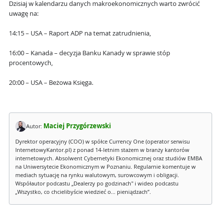
Dzisiaj w kalendarzu danych makroekonomicznych warto zwrócić
uwagę na:
14:15 – USA – Raport ADP na temat zatrudnienia,
16:00 – Kanada – decyzja Banku Kanady w sprawie stóp
procentowych,
20:00 – USA – Beżowa Księga.
Maciej Przygórzewski
Autor:
Dyrektor operacyjny (COO) w spółce Currency One (operator serwisu
InternetowyKantor.pl) z ponad 14-letnim stażem w branży kantorów
internetowych. Absolwent Cybernetyki Ekonomicznej oraz studiów EMBA
na Uniwersytecie Ekonomicznym w Poznaniu. Regularnie komentuje w
mediach sytuację na rynku walutowym, surowcowym i obligacji.
Współautor podcastu „Dealerzy po godzinach" i wideo podcastu
„Wszystko, co chcielibyście wiedzieć o... pieniądzach”.