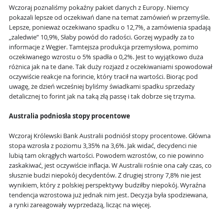
Wczoraj poznaliśmy pokaźny pakiet danych z Europy. Niemcy
pokazali lepsze od oczekiwań dane na temat zamówień w przemyśle.
Lepsze, ponieważ oczekiwano spadku o 12,7%, a zamówienia spadają
„zaledwie” 10,9%, Słaby powód do radości. Gorzej wypadły za to
informacje z Węgier. Tamtejsza produkcja przemysłowa, pomimo
oczekiwanego wzrostu o 5% spadła o 0,2%. Jest to wyjątkowo duża
różnica jak na te dane. Tak duży rozjazd z oczekiwaniami spowodował
oczywiście reakcje na forincie, który tracił na wartości. Biorąc pod
uwagę, że dzień wcześniej byliśmy świadkami spadku sprzedaży
detalicznej to forint jak na taką złą passę i tak dobrze się trzyma.
Australia podniosła stopy procentowe
Wczoraj Królewski Bank Australii podniósł stopy procentowe. Główna
stopa wzrosła z poziomu 3,35% na 3,6%. Jak widać, decydenci nie
lubią tam okrągłych wartości. Powodem wzrostów, co nie powinno
zaskakiwać, jest oczywiście inflacja. W Australii rośnie ona cały czas, co
słusznie budzi niepokój decydentów. Z drugiej strony 7,8% nie jest
wynikiem, który z polskiej perspektywy budziłby niepokój. Wyraźna
tendencja wzrostowa już jednak nim jest. Decyzja była spodziewana,
a rynki zareagowały wyprzedażą, licząc na więcej.